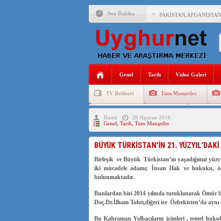
Son Dakika
PAKİSTAN,AFGANİSTAN
ANAHTAR PARTİ GENEL 
ÇİN’İN DOĞU TÜRKİST
Genel
Tarih
Video Galeri
DİYANET AKADEMİSİ B
TV Rehberi
Tüm Manşetler
150 YILDIR KAYNAYAN
Uygurlarda Düğün ve Cenaze
Uygur 
Hamit
28 Haziran 2016
ÇİN’İN UYGUR POLİTİ
Genel
,
Tarih
,
Tüm Manşetler
MHP’DEN URUMÇİ KATL
BÜYÜK TÜRKİSTAN’İN 21. YÜZYIL’DAKİ
ÇİN’İN ANKARA BÜYÜKE
Birleşik ve Büyük Türkistan’ın yaşadığımız yü
iki mücadele adamı; İnsan Hak ve hukuku, özg
bulunmaktadır.
Bunlardan biri 2014 yılında tutuklanarak Ömür
Doç.Dr.İlham Tohtı,diğeri ise Özbekisten’da aynı 
Bu Kahraman Yolbaçıların isimleri , temel hukuk