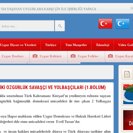
S
’DA YAŞAYAN UYGURLARA KARŞI ÇİN İLE İŞBİRLİĞİ YAPACAK
BAŞKANI AĞIRALİOĞLU : ÇİN’İN UYGUR SOYKIRIMI BİR HAKİKATTIR!
AN’DAKİ UYGULAMALARI SİSTEMATİK POSTMODERN BİR SOYKIRIMDIR!
Uygur Diyarı ve Yöreleri
Türkiye
Tüm Manşetler
Teknoloji
Video Gal
AŞKANI DOÇ.DR.KAAN : DOĞU TÜRKİSTAN BİZİM KIRMIZI ÇİZGİMİZDİR!”
Uygur Dostları
Uygur Kültürü
Uygur Folklor
Uygur Kıyaf
 YARAMIZ : ÇİN İŞGALİNDEKİ DOĞU TÜRKİSTAN
Geleneksel Tip
Uygur Geleneksel Sporlar
KALARINI ÖVEN DİYANET AKADEMİSİ BAŞKANI’NA TEPKİLER SÜRÜYOR
İAMI MESAJİ : 05.07.2009 URUMÇİ ŞEHİTLERİNİ RAHMETLE ANIYORUZ
 İKİ ÖZGÜRLÜK SAVAŞÇI VE YOLBAŞÇILARI (1.BÖLÜM)
LÇİSİ JİANG’İN TRABZON ZİYARETİ
zyılda unutulmaz Türk Kahramanı Kürşad’ın yenilmeyen ruhunu taşıyan
ürlük bağımsızlık demokrasi mücadelesi ile öne çıkan 2 Yolbaşçısı
 boyu Hapse mahkum edilen Uygur Demokrası ve Hukuk Hareketi Lideri
değerleri elde etme mücadelesi veren Evril Turan’dır.
 ve insan hakları mücadelesiyle dünya ve Türk dünyası tarihine altın