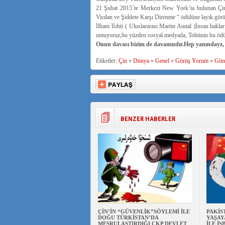
21 Şubat 2015’te Merkezi New York’ta bulunan Çin 
Vicdan ve Şiddete Karşı Direnme “ ödülüne layık görü
İlham Tohti ( Uluslararası Martin Annal )İnsan hakla
umuyoruz,bu yüzden sosyal medyada, Tohtinin bu ödül
Onun davası bizim de davamızdır.Hep yanındayz, 
Etiketler:
Çin
»
Dünya
»
Genel
»
Görüş Yorum
»
Gün
BENZER HABERLER
ÇİN’İN “GÜVENLİK”SÖYLEMİ İLE
PAKİS
DOĞU TÜRKİSTAN’DA
YAŞAY
MEŞRULAŞTIRDIĞI ÇKP DEVLET
İLE İŞ