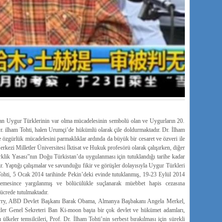
ayan Uygur Türklerinin var olma mücadelesinin sembolü olan ve Uygurların 20.
r. ilham Tohti, halen Urumçi’de hükümlü olarak çile doldurmaktadır. Dr. İlham
özgürlük mücadelesini parmaklıklar ardında da büyük bir cesaret ve özveri ile
kezi Milletler Üniversitesi İktisat ve Hukuk profesörü olarak çalışırken, diğer
klik Yasası”nın Doğu Türkistan’da uygulanması için tutuklandığı tarihe kadar
r. Yaptığı çalışmalar ve savunduğu fikir ve görüşler dolayısıyla Uygur Türkleri
 Tohti, 5 Ocak 2014 tarihinde Pekin’deki evinde tutuklanmış, 19-23 Eylül 2014
kemesince yargılanmış ve bölücülükle suçlanarak müebbet hapis cezasına
hücrede tutulmaktadır.
rry, ABD Devlet Başkanı Barak Obama, Almanya Başbakanı Angela Merkel,
tler Genel Sekreteri Ban Ki-moon başta bir çok devlet ve hükümet adamları,
 ülkeler temsilcileri, Prof. Dr. İlham Tohti’nin serbest bırakılması için sürekli