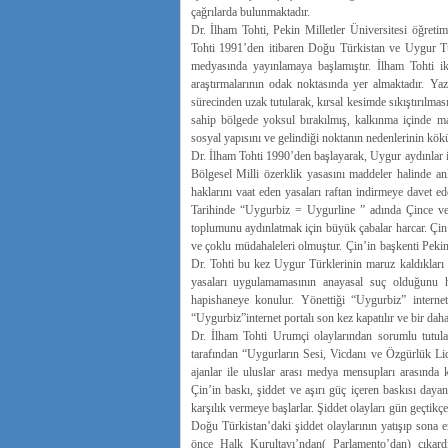
çağrılarda bulunmaktadır.
Dr. İlham Tohti, Pekin Milletler Üniversitesi öğretim
Tohti 1991’den itibaren Doğu Türkistan ve Uygur Tür
medyasında yayınlamaya başlamıştır. İlham Tohti 
araştırmalarının odak noktasında yer almaktadır. Ya
sürecinden uzak tutularak, kırsal kesimde sıkıştırılm
sahip bölgede yoksul bırakılmış, kalkınma içinde m
sosyal yapısını ve gelindiği noktanın nedenlerinin kök
Dr. İlham Tohti 1990’den başlayarak, Uygur aydınlar 
Bölgesel Milli özerklik yasasını maddeler halinde an
haklarını vaat eden yasaları raftan indirmeye davet e
Tarihinde “Uygurbiz = Uygurline ” adında Çince ve U
toplumunu aydınlatmak için büyük çabalar harcar. Çin 
ve çoklu müdahaleleri olmuştur. Çin’in başkenti Pekin’
Dr. Tohti bu kez Uygur Türklerinin maruz kaldıkları 
yasaları uygulamamasının anayasal suç olduğunu ha
hapishaneye konulur. Yönettiği “Uygurbiz” intern
“Uygurbiz”internet portalı son kez kapatılır ve bir daha
Dr. İlham Tohti Urumçi olaylarından sorumlu tutula
tarafından “Uygurların Sesi, Vicdanı ve Özgürlük Lide
ajanlar ile uluslar arası medya mensupları arasınd
Çin’in baskı, şiddet ve aşırı güç içeren baskısı daya
karşılık vermeye başlarlar. Şiddet olayları gün geçtikçe
Doğu Türkistan’daki şiddet olaylarının yatışıp sona er
önce Halk Kurultayı’ndan( Parlamento’dan) çıkardı