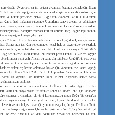
 görevlisidir. Uygurların en iyi yetişen aydınların başında gelmektedir. İlham
kleri hakkında yaptığı akademik ve sosyal araştırmalarına ait yazılarını Çin
iktisat ve hukuk profesörü olarak, Uygurların ekonomik ve hukuki durumu
zar, Çin’in hızlı kalkınma sürecinde Uygurların sanayi üretimi ve şehirleşme
asından ortaya çıkan sosyal ve ekonomik sorunları incelerken, Zengin kaynaklara
arjinalleştirilmiş, dönüşüm isterken kültürü dondurulmuş Uygur toplumunun
üne ve kaynağına inmeye çalışmıştır.
içinde “Uygur Hukuk Hareketi”nı başlatır. İlk önce Uygurlara Çin anayasası ve
latır, Sonrasında ise, Çin yönetiminden temel hak ve özgürlükler ile özerklik
der ve zorlar. Çin devletinden her hangi bir olumlu yanıt alamayan Tohti, 2005
ygurca internet sitesi kurarak bu internet portalı kanalı ile Çin ve Uygur
yönetiminden yanıt gelir. Ancak, bu yanıt Çin İstihbarat Örgütü’nün sert uyarı
de ikamet etmenin avantajını ve başkentin şartlarını iyi değerlendirip kullanan
baskı ve zulmü dış basına anlatmaya başlar. Çin yönetimini ise, kendi yaptığı
ykırır.Dr. İlham Tohti 2008 Pekin Olimpiyatları öncesinde tutuklanır ve
et portalı da kapatılır. “05 Temmuz 2009 Urumçi” olayından hemen sonra
 açılmasına izin verilmez.
rak uzun bir süre ev hapsinde tutulur. Dr.İlham Tohti artık Uygur Türkleri
ri” olarak anılmaya başlar. Bu tarihten sonra Dr. İlham Tohti, Çin istihbarat
a köşe kapmaca oynamaktan bir türlü kurtulamaz.Bu arada Doğu Türkistan’da
nılmaz boyutlara ulaşır. Devlet şiddetine karşı, Uygur Türkleri de aynı şekilde
 alevlenir ve tüm bölgeyi sarar. Çin yönetimi telaşa kapılmıştır. Dr. İlham Tohti,
mesi ve barışın sağlanması için tek bir şartı ileri sürer; “Çin yönetimi, 60 yıl
ğı “Bölgesel Özerklik ve Milli Azınlıklar Yasası”nda belirlenen hakların