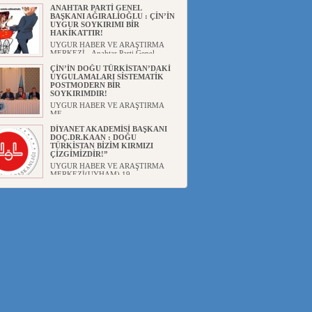
ANAHTAR PARTİ GENEL
BAŞKANI AĞIRALİOĞLU : ÇİN’İN
UYGUR SOYKIRIMI BİR
HAKİKATTIR!
UYGUR HABER VE ARAŞTIRMA
MERKEZİ Anahtar Parti Genel
Başka...
ÇİN’İN DOĞU TÜRKİSTAN’DAKİ
UYGULAMALARI SİSTEMATİK
POSTMODERN BİR
SOYKIRIMDIR!
UYGUR HABER VE ARAŞTIRMA
ME...
DİYANET AKADEMİSİ BAŞKANI
DOÇ.DR.KAAN : DOĞU
TÜRKİSTAN BİZİM KIRMIZI
ÇİZGİMİZDİR!”
UYGUR HABER VE ARAŞTIRMA
MERKEZİ(UYHAM) 19...
150 YILDIR KAYNAYAN YARAMIZ
: ÇİN İŞGALİNDEKİ DOĞU
TÜRKİSTAN
Mete YAVUZ( yenişafak.com) İkinci
Dünya Sa...
ÇİN’İN UYGUR POLİTİKALARINI
ÖVEN DİYANET AKADEMİSİ
BAŞKANI’NA TEPKİLER
SÜRÜYOR
UYGUR HABER VE ARAŞTIRMA
MERKEZİ(UYHAM) Diyanet
Akademis...
MHP’DEN URUMÇİ KATLİAMI