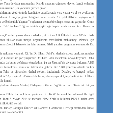
göre Yasa devletin namusudur. Kendi yasasını çiğneyen devlet, kendi evladına
nun üzerine Çin yönetimi çileden çıkar.
larının gözü önünde kendisine tartaklayarak yere yatırır ve el ve ayaklarına
endisini Urumçi’ye götürüldüğünü haberi verilir. 23 Eylül 2014’te başlayan ve 2
k ve Bölücülük Yapmak” suçlaması ile müebbet hapis cezasına çarptırılır. Onun
Türkü toplam 7 öğrencisini de çeşitli ağır hapis cezalarına çarptırır. Halen bu
rumçi’de duruşması devam ederken, ABD ve AB Ülkeleri başta 10’dan fazla
arca uluslar arası medya organlarının temsilcileri mahkemeyi izlemek için
ama sürecini izlemelerine izin vermez. Gizli yapılan yargılama sonucunda Dr.
 açıklama yaparak, Çin’in Dr. İlham Tohti’yi derhal serbest bırakmasını talep
 Çin Liderleri ile görüştüğümde Dr.İlham Tohti meselesini ortaya koydum. Daha
unda da bunu defalarca tekrarladım. Şu an Urumçi’de ziyarette bulunan ABD
est bırakılması konusunu tekrar dile getirdi. Biz ABD yönetimi olarak bir kez
Tohti ve öğrencileri derhal serbest bırakılmalı. Diyalog ve barışçıl yolları
ğildir.” Aynı gün AB Brüksel’de bir açıklama yaparak Çin yönetiminin Dr.İlham
lle kınadı.
kanı Angela Merkel, Birleşmiş milletler örgütü ve Batı ülkelerinin birçok
.
nju Bilgiç bir açıklama yaptı ve Dr. Tohti’nin mahkûm edilmesi ile ilgili
ham Tohti 5 Mayıs 2014’te merkezi New York’ta bulunan PEN Uluslar arası
rlük ödülü verildi.
an Türkçe konuşan Ülkeler Uluslararası Gazeteciler Derneği tarafından İsmail
ü ile taltif edildi.