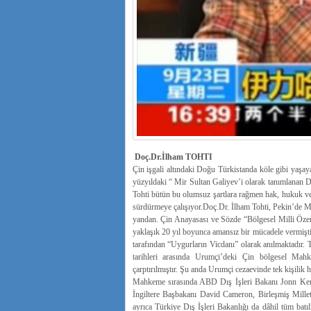
Doç.Dr.İlham TOHTI
Çin işgali altındaki Doğu Türkistanda köle gibi yaş
yüzyıldaki “ Mir Sultan Galiyev’i olarak tanımlanan D
Tohti bütün bu olumsuz şartlara rağmen hak, hukuk ve 
sürdürmeye çalışıyor.Doç.Dr. İlham Tohti, Pekin’de Mer
yandan. Çin Anayasası ve Sözde “Bölgesel Milli Özer
yaklaşık 20 yıl boyunca amansız bir mücadele vermişti
tarafından “Uygurların Vicdanı” olarak anılmaktadır.
tarihleri arasında Urumçi’deki Çin bölgesel Mah
çarptırılmıştır. Şu anda Urumçi cezaevinde tek kişilik 
Mahkeme sırasında ABD Dış İşleri Bakanı Jonn Ke
İngiltere Başbakanı David Cameron, Birleşmiş Mille
ayrıca Türkiye Dış İşleri Bakanlığı da dâhil tüm batılı