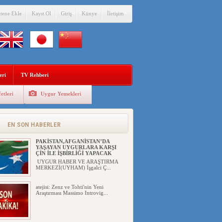
itene Ekle
Kayıt Ol
Giriş
Künye
İletişim
eri
TV Rehberi
etleri
Uygur Yemekleri
ÇİN’İN “GÜVENLİK”SÖYLEMİ İLE
DOĞU TÜRKİSTAN’DA
MEŞRULAŞTIRDIĞI ÇKP DEVLET
TERÖRÜ
EN SON HABERLER
YILMAZ ER(habernida.com) Çin
yönetimi 4 Ağustos 2...
PAKİSTAN,AFGANİSTAN’DA
YAŞAYAN UYGURLARA KARŞI
ÇİN İLE İŞBİRLİĞİ YAPACAK
UYGUR HABER VE ARAŞTIRMA
MERKEZİ(UYHAM) İşgalci Ç...
atejisi: Zenz ve Tohti'nin Yeni
Araştırması Massimo Introvig...