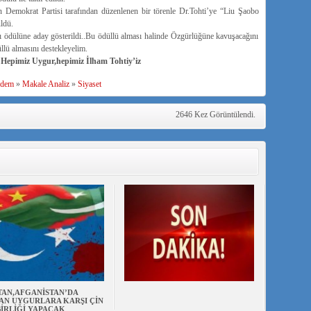
Demokrat Partisi tarafından düzenlenen bir törenle Dr.Tohti’ye “Liu Şaobo
ldü.
rı ödülüne aday gösterildi..Bu ödüllü alması halinde Özgürlüğüne kavuşacağını
lü almasını destekleyelim.
Hepimiz Uygur,hepimiz İlham Tohtiy’iz
dem
»
Makale Analiz
»
Siyaset
2646 Kez Görüntülendi.
TAN,AFGANİSTAN’DA
AN UYGURLARA KARŞI ÇİN
BİRLİĞİ YAPACAK