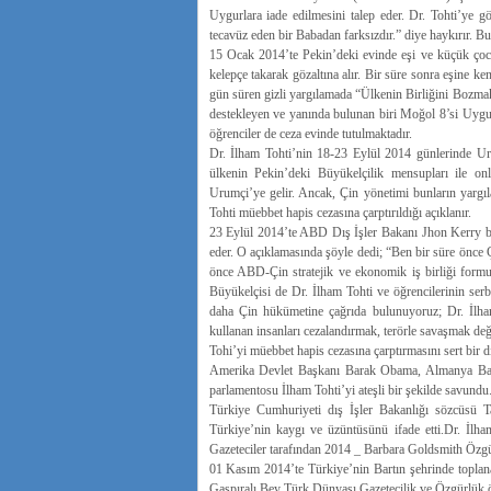
Uygurlara iade edilmesini talep eder. Dr. Tohti’ye 
tecavüz eden bir Babadan farksızdır.” diye haykırır. Bu
15 Ocak 2014’te Pekin’deki evinde eşi ve küçük çocuk
kelepçe takarak gözaltına alır. Bir süre sonra eşine k
gün süren gizli yargılamada “Ülkenin Birliğini Bozma
destekleyen ve yanında bulunan biri Moğol 8’si Uygur 
öğrenciler de ceza evinde tutulmaktadır.
Dr. İlham Tohti’nin 18-23 Eylül 2014 günlerinde U
ülkenin Pekin’deki Büyükelçilik mensupları ile onl
Urumçi’ye gelir. Ancak, Çin yönetimi bunların yargıl
Tohti müebbet hapis cezasına çarptırıldığı açıklanır.
23 Eylül 2014’te ABD Dış İşler Bakanı Jhon Kerry bir
eder. O açıklamasında şöyle dedi; “Ben bir süre önce
önce ABD-Çin stratejik ve ekonomik iş birliği form
Büyükelçisi de Dr. İlham Tohti ve öğrencilerinin serb
daha Çin hükümetine çağrıda bulunuyoruz; Dr. İlham 
kullanan insanları cezalandırmak, terörle savaşmak de
Tohi’yi müebbet hapis cezasına çarptırmasını sert bir di
Amerika Devlet Başkanı Barak Obama, Almanya Başba
parlamentosu İlham Tohti’yi ateşli bir şekilde savundu
Türkiye Cumhuriyeti dış İşler Bakanlığı sözcüsü Ta
Türkiye’nin kaygı ve üzüntüsünü ifade etti.Dr. İl
Gazeteciler tarafından 2014 _ Barbara Goldsmith Özgü
01 Kasım 2014’te Türkiye’nin Bartın şehrinde toplan
Gaspıralı Bey Türk Dünyası Gazetecilik ve Özgürlük ödül