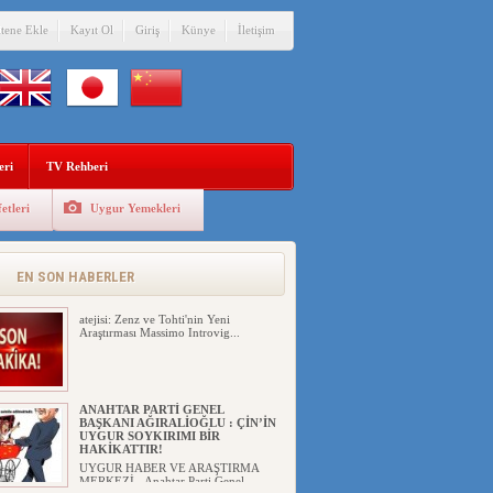
itene Ekle
Kayıt Ol
Giriş
Künye
İletişim
ÇİN’İN “GÜVENLİK”SÖYLEMİ İLE
DOĞU TÜRKİSTAN’DA
MEŞRULAŞTIRDIĞI ÇKP DEVLET
TERÖRÜ
eri
TV Rehberi
YILMAZ ER(habernida.com) Çin
yönetimi 4 Ağustos 2...
etleri
Uygur Yemekleri
PAKİSTAN,AFGANİSTAN’DA
YAŞAYAN UYGURLARA KARŞI
ÇİN İLE İŞBİRLİĞİ YAPACAK
UYGUR HABER VE ARAŞTIRMA
EN SON HABERLER
MERKEZİ(UYHAM) İşgalci Ç...
atejisi: Zenz ve Tohti'nin Yeni
Araştırması Massimo Introvig...
ANAHTAR PARTİ GENEL
BAŞKANI AĞIRALİOĞLU : ÇİN’İN
UYGUR SOYKIRIMI BİR
HAKİKATTIR!
UYGUR HABER VE ARAŞTIRMA
MERKEZİ Anahtar Parti Genel