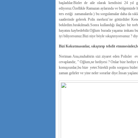
başladılar.Bizler de aile olarak kendisini 24 yıl
ediyoruz.Özellikle Ramazan aylarında ve bölgemizde h
ters estiği zamanalarda ) bu sorgulamalar daha da sıklaş
saatlerinde gelerek Polis merkezi’ne götürdüler Ken
bekledim.bırakılmadı.Sonra kullandığı ilaçları bir tor
hayatını kaybedebilir.Oğlum burada yaşama imkanı bulam
iyi biliyorsunuz.Bizi niye böyle sıkıştırıyorsunuz ? diy
Bizi Kokutmasınlar, sıkıştırıp tehdit etmmesinler,b
Neriman Ana,muhabirin sizi ziyaret eden Polisler evi
cevaplandır, ” Oğlum,ne hediyesi ? Onlar bize hediye m
konuşsunlar,bu bize yeter.Sürekli polis sorgusu bizle
zaman gelirler ve yine neler sorarlar diye.İnsan yaşland