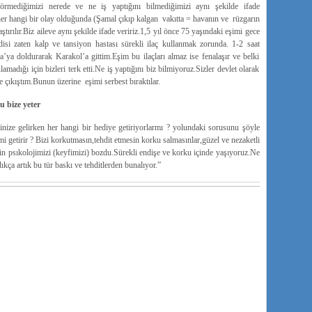
 görmediğimizi nerede ve ne iş yaptığını bilmediğimizi aynı şekilde ifade
er hangi bir olay olduğunda (Şamal çıkıp kalgan vakıtta = havanın ve rüzgarın
tırılır.Biz aileve aynı şekilde ifade veririz.1,5 yıl önce 75 yaşındaki eşimi gece
disi zaten kalp ve tansiyon hastası sürekli ilaç kullanmak zorunda. 1-2 saat
ba’ya doldurarak Karakol’a gittim.Eşim bu ilaçları almaz ise fenalaşır ve belki
adığı için bizleri terk etti.Ne iş yaptığını biz bilmiyoruz.Sizler devlet olarak
e çıkıştım.Bunun üzerine eşimi serbest bıraktılar.
u bize yeter
nize gelirken her hangi bir hediye getiriyorlarmı ? yolundaki sorusunu şöyle
i getirir ? Bizi korkutmasın,tehdit etmesin korku salmasınlar,güzel ve nezaketli
rin psıkolojimizi (keyfimizi) bozdu.Sürekli endişe ve korku içinde yaşıyoruz.Ne
ıkça artık bu tür baskı ve tehditlerden bunalıyor.”