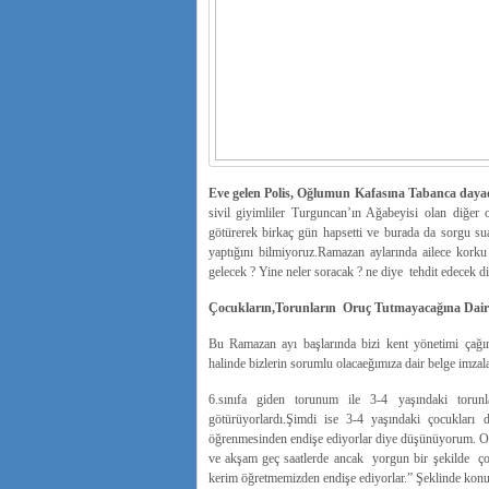
Eve gelen Polis, Oğlumun Kafasına Tabanca dayadı
sivil giyimliler Turguncan’ın Ağabeyisi olan diğer 
götürerek birkaç gün hapsetti ve burada da sorgu sua
yaptığını bilmiyoruz.Ramazan aylarında ailece korku
gelecek ? Yine neler soracak ? ne diye tehdit edecek di
Çocukların,Torunların Oruç Tutmayacağına Dair B
Bu Ramazan ayı başlarında bizi kent yönetimi çağır
halinde bizlerin sorumlu olacaeğımıza dair belge imzalat
6.sınıfa giden torunum ile 3-4 yaşındaki torunl
götürüyorlardı.Şimdi ise 3-4 yaşındaki çocukları d
öğrenmesinden endişe ediyorlar diye düşünüyorum. Onl
ve akşam geç saatlerde ancak yorgun bir şekilde çoc
kerim öğretmemizden endişe ediyorlar.” Şeklinde konu