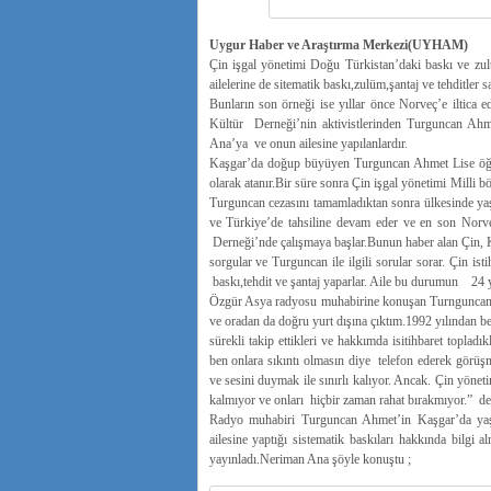
Uygur Haber ve Araştırma Merkezi(UYHAM)
Çin işgal yönetimi Doğu Türkistan’daki baskı ve zu
ailelerine de sitematik baskı,zulüm,şantaj ve tehditler
Bunların son örneği ise yıllar önce Norveç’e iltica
Kültür Derneği’nin aktivistlerinden Turguncan Ahm
Ana’ya ve onun ailesine yapılanlardır.
Kaşgar’da doğup büyüyen Turguncan Ahmet Lise öğ
olarak atanır.Bir süre sonra Çin işgal yönetimi Milli bö
Turguncan cezasını tamamladıktan sonra ülkesinde ya
ve Türkiye’de tahsiline devam eder ve en son Norveç
Derneği’nde çalışmaya başlar.Bunun haber alan Çin, K
sorgular ve Turguncan ile ilgili sorular sorar. Çin ist
baskı,tehdit ve şantaj yaparlar. Aile bu durumun 24 y
Özgür Asya radyosu muhabirine konuşan Turnguncan 
ve oradan da doğru yurt dışına çıktım.1992 yılından b
sürekli takip ettikleri ve hakkımda isitihbaret toplad
ben onlara sıkıntı olmasın diye telefon ederek gör
ve sesini duymak ile sınırlı kalıyor. Ancak. Çin yöne
kalmıyor ve onları hiçbir zaman rahat bırakmıyor.” de
Radyo muhabiri Turguncan Ahmet’in Kaşgar’da yaşa
ailesine yaptığı sistematik baskıları hakkında bilgi 
yayınladı.Neriman Ana şöyle konuştu ;