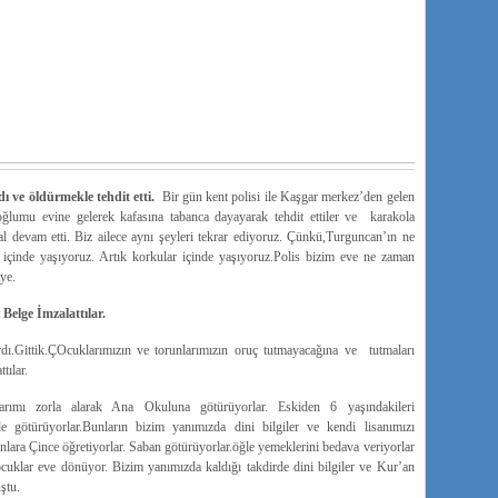
 ve öldürmekle tehdit etti.
Bir gün kent polisi ile Kaşgar merkez’den gelen
oğlumu evine gelerek kafasına tabanca dayayarak tehdit ettiler ve karakola
l devam etti. Biz ailece aynı şeyleri tekrar ediyoruz. Çünkü,Turguncan’ın ne
 içinde yaşıyoruz. Artık korkular içinde yaşıyoruz.Polis bizim eve ne zaman
ye.
elge İmzalattılar.
dı.Gittik.ÇOcuklarımızın ve torunlarımızın oruç tutmayacağına ve tutmaları
tılar.
arımı zorla alarak Ana Okuluna götürüyorlar. Eskiden 6 yaşındakileri
e götürüyorlar.Bunların bizim yanımızda dini bilgiler ve kendi lisanımızı
ara Çince öğretiyorlar. Saban götürüyorlar.öğle yemeklerini bedava veriyorlar
uklar eve dönüyor. Bizim yanımızda kaldığı takdirde dini bilgiler ve Kur’an
ştu.