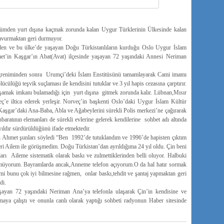
lümden yurt dışına kaçmak zorunda kalan Uygur Türklerinin Ülkesinde kalan
 savurmaktan geri durmuyor.
 eden ve bu ülke’de yaşayan Doğu Türkistanlıların kurduğu Oslo Uygur İslam
et’in Kaşgar’ın Abat(Avat) ilçesinde yaşayan 72 yaşındaki Annesi Neriman
reniminden sonra Urumçi’deki İslam Enstitüsünü tamamlayarak Cami imamı
lücülüğü teşvik suçlaması ile kendisini tutuklar ve 3 yıl hapis cezasına çarptırır.
şamak imkanı bulamadığı için yurt dışına gitmek zorunda kalır. Lübnan,Mısır
’e iltica ederek yerleşir. Norveç’in başkenti Oslo’daki Uygur İslam Kültür
aşgar’daki Ana-Baba, Abla ve Ağabeylerini sürekli Polis merkezi’ne çağırarak
ihbaratının elemanları de sürekli evlerine gelerek kendilerine sohbet adı altında
ıldır sürdürüldüğünü ifade etmektedir.
Ahmet şunları söyledi “Ben 1992’de tutuklandım ve 1996’de hapisten çıktım
eri Ailem ile görüşmedim. Doğu Türkistan’dan ayrıldığıma 24 yıl oldu. Çin beni
ıkları Aileme sistematik olarak baskı ve zulmettiklerinden belli oluyor. Halbuki
üşmüyorum. Bayramlarda ancak,Anneme telefon açıyorum.O da hal hatır sormak
timi bunu çok iyi bilmesine rağmen, onlar baskı,tehdit ve şantaj yapmaktan geri
di.
yan 72 yaşındaki Neriman Ana’ya telefonla ulaşarak Çin’in kendisine ve
almaya çalıştı ve onunla canlı olarak yaptığı sohbeti radyonun Haber sitesinde