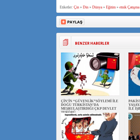
Etiketler:
Çin
»
Din
»
Dünya
»
Eğitim
»
etnik Çatışma
BENZER HABERLER
ÇİN’İN “GÜVENLİK”SÖYLEMİ İLE
PAKİS
DOĞU TÜRKİSTAN’DA
YAŞAY
MEŞRULAŞTIRDIĞI ÇKP DEVLET
İLE İŞ
TERÖRÜ