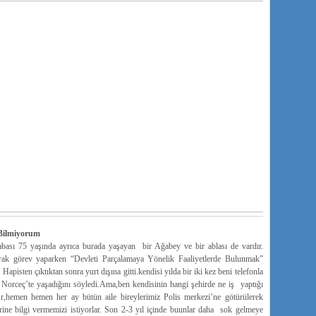
 Bilmiyorum
ası 75 yaşında ayrıca burada yaşayan bir Ağabey ve bir ablası de vardır.
 görev yaparken “Devleti Parçalamaya Yönelik Faaliyetlerde Bulunmak”
apisten çıktıktan sonra yurt dışına gitti.kendisi yılda bir iki kez beni telefonla
 Norceç’te yaşadığını söyledi.Ama,ben kendisinin hangi şehirde ne iş yaptığı
r,hemen hemen her ay bütün aile bireylerimiz Polis merkezi’ne götürülerek
ine bilgi vermemizi istiyorlar. Son 2-3 yıl içinde buunlar daha sok gelmeye