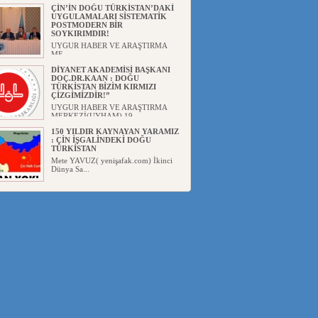
Başka...
ÇİN’İN DOĞU TÜRKİSTAN’DAKİ
UYGULAMALARI SİSTEMATİK
POSTMODERN BİR
SOYKIRIMDIR!
UYGUR HABER VE ARAŞTIRMA
ME...
DİYANET AKADEMİSİ BAŞKANI
DOÇ.DR.KAAN : DOĞU
TÜRKİSTAN BİZİM KIRMIZI
ÇİZGİMİZDİR!”
UYGUR HABER VE ARAŞTIRMA
MERKEZİ(UYHAM) 19...
150 YILDIR KAYNAYAN YARAMIZ
: ÇİN İŞGALİNDEKİ DOĞU
TÜRKİSTAN
Mete YAVUZ( yenişafak.com) İkinci
Dünya Sa...
ÇİN’İN UYGUR POLİTİKALARINI
ÖVEN DİYANET AKADEMİSİ
BAŞKANI’NA TEPKİLER
SÜRÜYOR
UYGUR HABER VE ARAŞTIRMA
MERKEZİ(UYHAM) Diyanet
Akademis...
MHP’DEN URUMÇİ KATLİAMI
MESAJİ : 05.07.2009 URUMÇİ
ŞEHİTLERİNİ RAHMETLE
ANIYORUZ
UYGUR HABER VE ARAŞTIRMA
MERKEZİ(UYHAM) Mill...
ÇİN’İN ANKARA BÜYÜKELÇİSİ