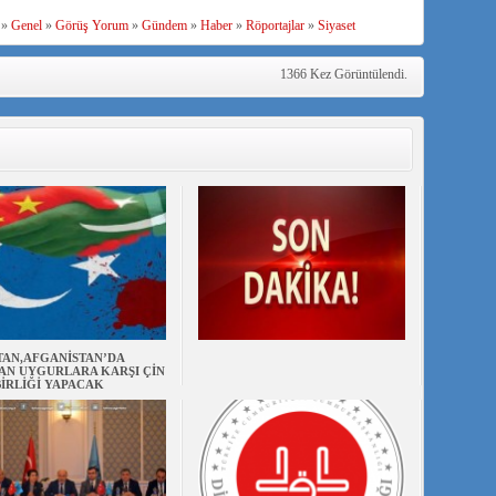
»
Genel
»
Görüş Yorum
»
Gündem
»
Haber
»
Röportajlar
»
Siyaset
1366 Kez Görüntülendi.
TAN,AFGANİSTAN’DA
AN UYGURLARA KARŞI ÇİN
BİRLİĞİ YAPACAK