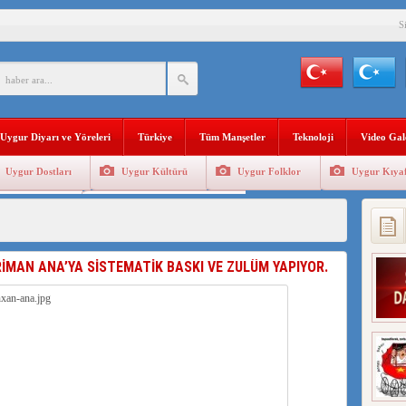
S
BAŞKANI AĞIRALİOĞLU : ÇİN’İN UYGUR SOYKIRIMI BİR HAKİKATTIR!
AN’DAKİ UYGULAMALARI SİSTEMATİK POSTMODERN BİR SOYKIRIMDIR!
AŞKANI DOÇ.DR.KAAN : DOĞU TÜRKİSTAN BİZİM KIRMIZI ÇİZGİMİZDİR!”
Uygur Diyarı ve Yöreleri
Türkiye
Tüm Manşetler
Teknoloji
Video Gal
 YARAMIZ : ÇİN İŞGALİNDEKİ DOĞU TÜRKİSTAN
Uygur Dostları
Uygur Kültürü
Uygur Folklor
Uygur Kıyaf
KALARINI ÖVEN DİYANET AKADEMİSİ BAŞKANI’NA TEPKİLER SÜRÜYOR
Geleneksel Tip
Uygur Geleneksel Sporlar
İAMI MESAJİ : 05.07.2009 URUMÇİ ŞEHİTLERİNİ RAHMETLE ANIYORUZ
LÇİSİ JİANG’İN TRABZON ZİYARETİ
RİMAN ANA’YA SİSTEMATİK BASKI VE ZULÜM YAPIYOR.