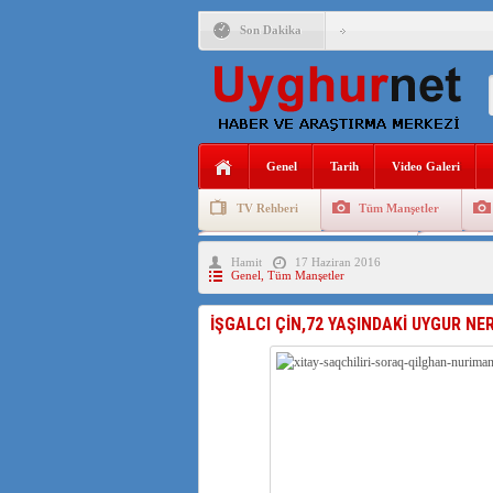
Son Dakika
ANAHTAR PARTİ GENEL 
ÇİN’İN DOĞU TÜRKİST
DİYANET AKADEMİSİ B
Genel
Tarih
Video Galeri
150 YILDIR KAYNAYAN
TV Rehberi
Tüm Manşetler
ÇİN’İN UYGUR POLİTİ
Uygurlarda Düğün ve Cenaze
Uygur 
Hamit
17 Haziran 2016
MHP’DEN URUMÇİ KATL
Genel
,
Tüm Manşetler
ÇİN’İN ANKARA BÜYÜKE
İŞGALCI ÇİN,72 YAŞINDAKİ UYGUR NE