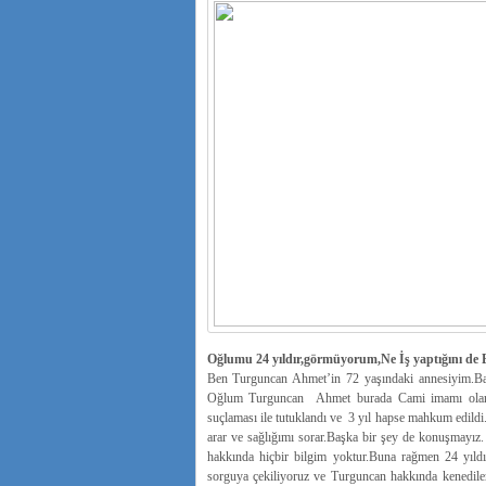
Oğlumu 24 yıldır,görmüyorum,Ne İş yaptığını de
Ben Turguncan Ahmet’in 72 yaşındaki annesiyim.Bab
Oğlum Turguncan Ahmet burada Cami imamı olarak
suçlaması ile tutuklandı ve 3 yıl hapse mahkum edildi. H
arar ve sağlığımı sorar.Başka bir şey de konuşmayız.
hakkında hiçbir bilgim yoktur.Buna rağmen 24 yıldı
sorguya çekiliyoruz ve Turguncan hakkında kenediler