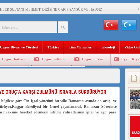
S
İHLER SULTANI MEHMET”DİZİSİNE GARİP SANSÜR VE HADSIZ İHTAR
BAŞKANI : TEMMUZ AYI,DOĞU TÜRKİSTAN İÇİN KATLİAM AYI DEĞİLDİR !
RKİSTAN’DA EN AZ 143 BİN UYGUR ÇOCUĞU AİLELERİNDEN KOPARDI
Uygur Diyarı ve Yöreleri
Türkiye
Tüm Manşetler
Teknoloji
Video Gal
Uygur Dostları
Uygur Kültürü
Uygur Folklor
Uygur Kıyaf
Geleneksel Tip
Uygur Geleneksel Sporlar
VE ORUÇ’A KARŞI ZULMÜNÜ ISRARLA SÜRDÜRÜYOR
bilgilere göre Çin işgal yönetimi bu yılkı Ramazan ayında da oruç ve
dürüyor.Kaşgar Belediyesi bir Genel yayınlanarak Ramazan Sürezince
nı.aksine hareket edenlerin işletme ruhsatlarının iptal ve ağır para