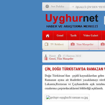
Son Dakika
İŞGALCİ ÇİN’DEN “FET
SAADET PARTİSİ İLÇE 
İŞGALCİ ÇİN,DOĞU TÜ
Genel
Tarih
Video Galeri
TV Rehberi
Tüm Manşetler
Uygurlarda Düğün ve Cenaze
Uygur 
Hamit
15 Haziran 2016
Genel
,
Tüm Manşetler
ÇİN, DOĞU TÜRKİSTAN’DA RAMAZAN 
Doğu Türkistan’dan çeşitli kaynaklardan gelen 
Ramazan ayına ait ibadetleri yasaklamayı sür
Lokanta,Restoran ve Çayhanelerin açık tutulması
cezalarına çarptırılacaklarıni bildirdiği açıklandı.