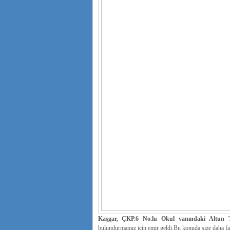
Kaşgar, ÇKP.6 No.lu Okul yanındaki Altun T
bulundurmamız için emir geldi.Bu konuda size daha f