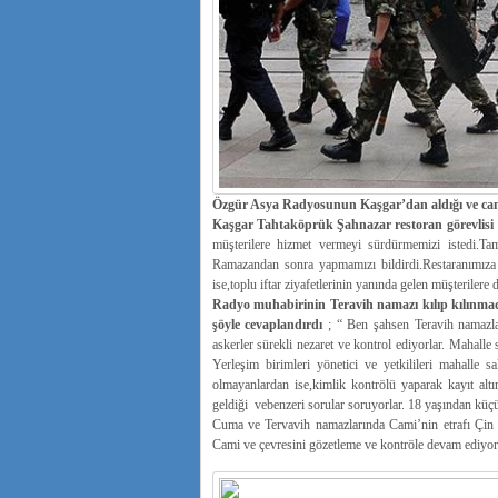
Özgür Asya Radyosunun Kaşgar’dan aldığı ve canlı 
Kaşgar Tahtaköprük Şahnazar restoran görevlisi
müşterilere hizmet vermeyi sürdürmemizi istedi.Ta
Ramazandan sonra yapmamızı bildirdi.Restaranımıza g
ise,toplu iftar ziyafetlerinin yanında gelen müşterilere
Radyo muhabirinin Teravih namazı kılıp kılınmadı
şöyle cevaplandırdı
; “ Ben şahsen Teravih namazlar
askerler sürekli nezaret ve kontrol ediyorlar. Mahalle 
Yerleşim birimleri yönetici ve yetkilileri mahalle sa
olmayanlardan ise,kimlik kontrölü yaparak kayıt altı
geldiği vebenzeri sorular soruyorlar. 18 yaşından küç
Cuma ve Tervavih namazlarında Cami’nin etrafı Çin as
Cami ve çevresini gözetleme ve kontröle devam ediyorl