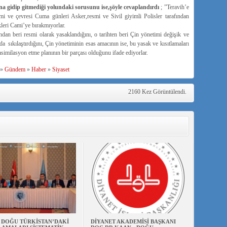
 gidip gitmediği yolundaki sorusunu ise,şöyle cevaplandırdı
; ”Teravih’e
ve çevresi Cuma günleri Asker,resmi ve Sivil giyimli Polisler tarafından
leri Cami’ye bırakmıyorlar.
dan beri resmi olarak yasaklandığını, o tarihten beri Çin yönetimi değişik ve
a sıkılaştırdığını, Çin yönetiminin esas amacının ise, bu yasak ve kısıtlamaları
ilasyon etme planının bir parçası olduğunu ifade ediyorlar.
»
Gündem
»
Haber
»
Siyaset
2160 Kez Görüntülendi.
N DOĞU TÜRKİSTAN’DAKİ
DİYANET AKADEMİSİ BAŞKANI