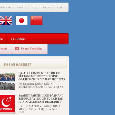
ÇİN’İN UYGUR POLİTİKALARINI
itene Ekle
Kayıt Ol
Giriş
Künye
İletişim
ÖVEN DİYANET AKADEMİSİ
BAŞKANI’NA TEPKİLER
SÜRÜYOR
UYGUR HABER VE ARAŞTIRMA
MERKEZİ(UYHAM) Diyanet
Akademis...
MHP’DEN URUMÇİ KATLİAMI
MESAJİ : 05.07.2009 URUMÇİ
ŞEHİTLERİNİ RAHMETLE
ANIYORUZ
eri
TV Rehberi
UYGUR HABER VE ARAŞTIRMA
MERKEZİ(UYHAM) Mill...
etleri
Uygur Yemekleri
ÇİN’İN ANKARA BÜYÜKELÇİSİ
JİANG’İN TRABZON ZİYARETİ
Ali ÖZTÜRK( Güneşbakış Gazetesi
yazarı-Trabzon)Geçt...
EN SON HABERLER
İŞGALCİ ÇİN’DEN “FETİHLER
SULTANI MEHMET”DİZİSİNE
GARİP SANSÜR VE HADSIZ İHTAR
Av. Oğuzhan ŞAHİN ÇİN'İN
TÜRKİYE'DE SANSÜR ARAYIŞI VE
...
SAADET PARTİSİ İLÇE BAŞKANI :
TEMMUZ AYI,DOĞU TÜRKİSTAN
İÇİN KATLİAM AYI DEĞİLDİR !
UYGUR HABER VE ARAŞTIRMA
MERKEZİ(UYHAM) Komünist
Çin'in...