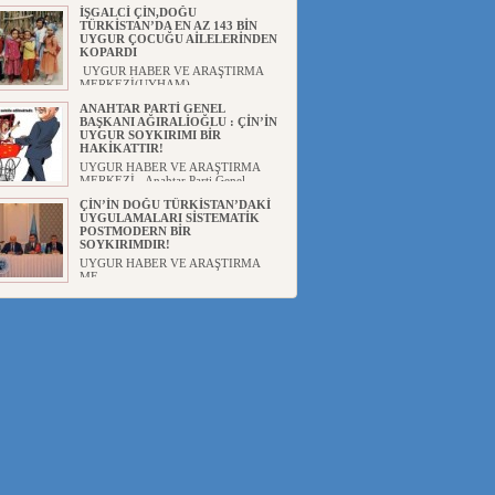
İŞGALCİ ÇİN,DOĞU
TÜRKİSTAN’DA EN AZ 143 BİN
UYGUR ÇOCUĞU AİLELERİNDEN
KOPARDI
UYGUR HABER VE ARAŞTIRMA
MERKEZİ(UYHAM) ...
ANAHTAR PARTİ GENEL
BAŞKANI AĞIRALİOĞLU : ÇİN’İN
UYGUR SOYKIRIMI BİR
HAKİKATTIR!
UYGUR HABER VE ARAŞTIRMA
MERKEZİ Anahtar Parti Genel
Başka...
ÇİN’İN DOĞU TÜRKİSTAN’DAKİ
UYGULAMALARI SİSTEMATİK
POSTMODERN BİR
SOYKIRIMDIR!
UYGUR HABER VE ARAŞTIRMA
ME...