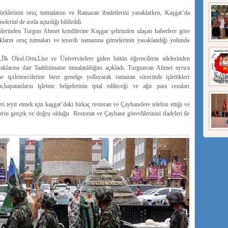
lerinin oruç tutmalarını ve Ramazan ibadetlerini yasaklarken, Kaşgar’da
erini de zorla açtırdığı bildirildi.
lerinden Turgun Ahmet kendilerine Kaşgar şehrinden ulaşan haberlere göre
ların oruç tutmaları ve teravih namazına gitmelerinin yasaklandığı yolunda
 Okul.Orta,Lise ve Üniversitelere giden bütün öğrencilerin ailelerinden
aklarına dair Taahhütname imzalatıldığını açıkladı. Turguncan Ahmet ayrıca
 işxletmecilerine birer genelge yollayarak ramazan sürecinde işlettikleri
,kapatanların işletme belgelerinin iptal edileceği ve ağır para cezaları
eyit etmek için kaşgar’daki birkaç restoran ve Çayhanelere telefon ettiği ve
lerin gerçek ve doğru olduğu Restoran ve Çayhane görevlilerinini ifadeleri ile