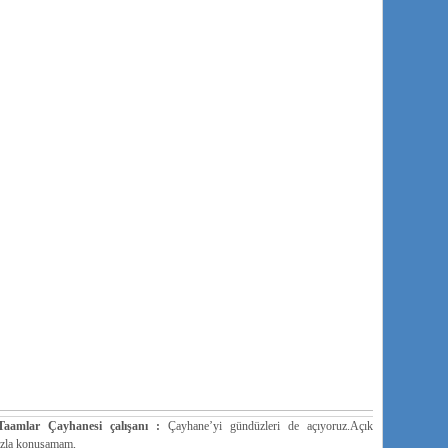
aamlar Çayhanesi çalışanı :
Çayhane’yi gündüzleri de açıyoruz.Açık
azla konuşamam,