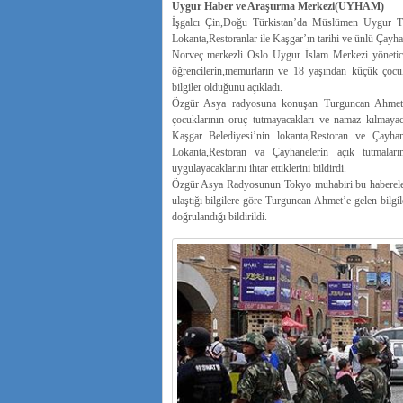
Uygur Haber ve Araştırma Merkezi(UYHAM)
İşgalcı Çin,Doğu Türkistan’da Müslümen Uygur Türk
Lokanta,Restoranlar ile Kaşgar’ın tarihi ve ünlü Çayhanel
Norveç merkezli Oslo Uygur İslam Merkezi yönetici
öğrencilerin,memurların ve 18 yaşından küçük çocuk
bilgiler olduğunu açıkladı.
Özgür Asya radyosuna konuşan Turguncan Ahmet,İlk
çocuklarının oruç tutmayacakları ve namaz kılmayac
Kaşgar Belediyesi’nin lokanta,Restoran ve Çayhane
Lokanta,Restoran va Çayhanelerin açık tutmalarını
uygulayacaklarını ihtar ettiklerini bildirdi.
Özgür Asya Radyosunun Tokyo muhabiri bu habereleri t
ulaştığı bilgilere göre Turguncan Ahmet’e gelen bilgi
doğrulandığı bildirildi.