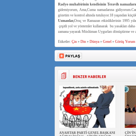
Radyo muhabirinin kendisinin Teravih namazlarına
gidemiyorum, Ama,Cuma namazlarına gidiyorum.Cami 
gözetim ve kontrol altında tutuluyor.18 yaşından küçük
Uzmanlar,
Oruç ve Ramazan etkinliklerinin 1995 yılın
çeşitli yol ve yöntemler kullanarak bu yasakları daha d
zamana yayarak Müslüman Uygurları dönüştürme ve asim
Etiketler:
Çin
»
Din
»
Dünya
»
Genel
»
Görüş Yorum
BENZER HABERLER
ANAHTAR PARTİ GENEL BAŞKANI
ÇİN’İ