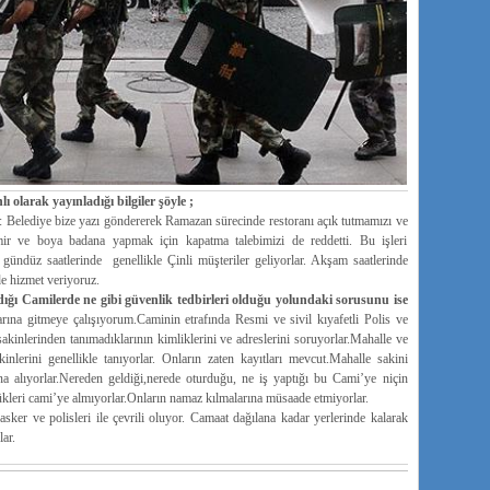
olarak yayınladığı bilgiler şöyle ;
: Belediye bize yazı göndererek Ramazan sürecinde restoranı açık tutmamızı ve
mir ve boya badana yapmak için kapatma talebimizi de reddetti. Bu işleri
ündüz saatlerinde genellikle Çinli müşteriler geliyorlar. Akşam saatlerinde
 de hizmet veriyoruz.
ğı Camilerde ne gibi güvenlik tedbirleri olduğu yolundaki sorusunu ise
ına gitmeye çalışıyorum.Caminin etrafında Resmi ve sivil kıyafetli Polis ve
sakinlerinden tanımadıklarının kimliklerini ve adreslerini soruyorlar.Mahalle ve
kinlerini genellikle tanıyorlar. Onların zaten kayıtları mevcut.Mahalle sakini
na alıyorlar.Nereden geldiği,nerede oturduğu, ne iş yaptığı bu Cami’ye niçin
ükleri cami’ye almıyorlar.Onların namaz kılmalarına müsaade etmiyorlar.
ker ve polisleri ile çevrili oluyor. Camaat dağılana kadar yerlerinde kalarak
ar.