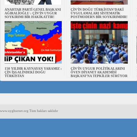
ANAHTAR PARTİ GENEL BAŞKANI
ÇİN’İN DOĞU TÜRKİSTAN’DAKİ
AĞIRALİOĞLU : ÇİN’İN UYGUR
UYGULAMALARI SİSTEMATİK
SOYKIRIMI BİR HAKİKATTIR!
POSTMODERN BİR SOYKIRIMDIR!
150 YILDIR KAYNAYAN YARAMIZ :
ÇİN’İN UYGUR POLİTİKALARINI
ÇİN İŞGALİNDEKİ DOĞU
ÖVEN DİYANET AKADEMİSİ
TÜRKİSTAN
BAŞKANI’NA TEPKİLER SÜRÜYOR
www.uyghurnet.org Tüm hakları saklıdır