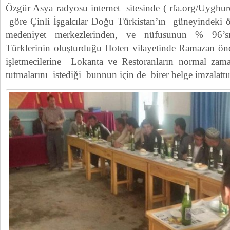
Özgür Asya radyosu internet sitesinde ( rfa.org/Uyghurch
göre Çinli İşgalcılar Doğu Türkistan’ın güneyindeki ön
medeniyet merkezlerinden, ve nüfusunun % 96’
Türklerinin oluşturduğu Hoten vilayetinde Ramazan ön
işletmecilerine Lokanta ve Restoranların normal zama
tutmalarını istediği bunnun için de birer belge imzalattır