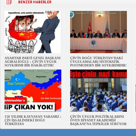
BENZER HABERLER
ANAHTAR PARTİ GENEL BAŞKANI
ÇİN’İN DOĞU TÜRKİSTAN’DAKİ
AĞIRALİOĞLU : ÇİN’İN UYGUR
UYGULAMALARI SİSTEMATİK
SOYKIRIMI BİR HAKİKATTIR!
POSTMODERN BİR SOYKIRIMDIR!
150 YILDIR KAYNAYAN YARAMIZ :
ÇİN’İN UYGUR POLİTİKALARINI
ÇİN İŞGALİNDEKİ DOĞU
ÖVEN DİYANET AKADEMİSİ
TÜRKİSTAN
BAŞKANI’NA TEPKİLER SÜRÜYOR