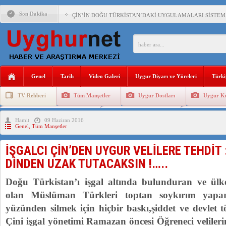
Son Dakika
ÇİN’İN DOĞU TÜRKİSTAN’DAKİ UYGULAMALARI SİSTEM
DİYANET AKADEMİSİ BAŞKANI DOÇ.DR.KAAN : DOĞU TÜR
150 YILDIR KAYNAYAN YARAMIZ : ÇİN İŞGALİNDEKİ DO
ÇİN’İN UYGUR POLİTİKALARINI ÖVEN DİYANET AKADEM
Genel
Tarih
Video Galeri
Uygur Diyarı ve Yöreleri
Türki
MHP’DEN URUMÇİ KATLİAMI MESAJİ : 05.07.2009 URUM
TV Rehberi
Tüm Manşetler
Uygur Dostları
Uygur Kü
ÇİN’İN ANKARA BÜYÜKELÇİSİ JİANG’İN TRABZON ZİYAR
Uygurlarda Düğün ve Cenaze
Uygur Geleneksel Tip
Uygur Gele
Hamit
09 Haziran 2016
İŞGALCİ ÇİN’DEN “FETİHLER SULTANI MEHMET”DİZİSİN
Genel
,
Tüm Manşetler
SAADET PARTİSİ İLÇE BAŞKANI : TEMMUZ AYI,DOĞU TÜR
İŞGALCI ÇİN’DEN UYGUR VELİLERE TEHDİT 
İŞGALCİ ÇİN,DOĞU TÜRKİSTAN’DA EN AZ 143 BİN UYGU
DİNDEN UZAK TUTACAKSIN !…..
Doğu Türkistan’ı işgal altında bulunduran ve ülke
olan Müslüman Türkleri toptan soykırım yapa
yüzünden silmek için hiçbir baskı,şiddet ve devle
Çini işgal yönetimi Ramazan öncesi Öğreneci velilerin