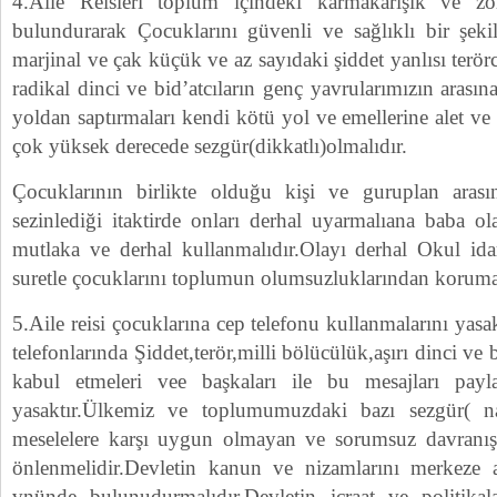
4.Aile Reisleri toplum içindeki karmakarışık ve
bulundurarak Çocuklarını güvenli ve sağlıklı bir şekild
marjinal ve çak küçük ve az sayıdaki şiddet yanlısı terörc
radikal dinci ve bid’atcıların genç yavrularımızın arasın
yoldan saptırmaları kendi kötü yol ve emellerine alet ve
çok yüksek derecede sezgür(dikkatlı)olmalıdır.
Çocuklarının birlikte olduğu kişi ve guruplan ara
sezinlediği itaktirde onları derhal uyarmalıana baba ol
mutlaka ve derhal kullanmalıdır.Olayı derhal Okul idar
suretle çocuklarını toplumun olumsuzluklarından korumal
5.Aile reisi çocuklarına cep telefonu kullanmalarını yas
telefonlarında Şiddet,terör,milli bölücülük,aşırı dinci ve 
kabul etmeleri vee başkaları ile bu mesajları payla
yasaktır.Ülkemiz ve toplumumuzdaki bazı sezgür( na
meselelere karşı uygun olmayan ve sorumsuz davranış
önlenmelidir.Devletin kanun ve nizamlarını merkeze a
vnünde bulunudurmalıdır.Devletin icraat ve politikal