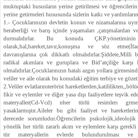
muktuptaki hususların yerine getirilmesi ve öğrencilerin
yerine getirmeleri hususunda sizlerin katkı ve yardımlarını
1.- Çocuklarınızın devletin konun ve nizamalarına uymal
beraberliği ve barış içinde yaşamaları ,çatışmalardan ve
durmalıdırlar. Bu konuda ÇKP.yönetiminin
olarak,hal,hareket,tavır,konuşma ve söz etme(İf
davranışlarına çok dikkatlı olmalıdırlar.Şiddete,Milli 
radikal akımlara ve guruplara ve Bid’atçiliğe karş
olmalıdırlar.Çocuklarınızın hatalı azgın yollara girmesind
veliler ve aile olarak bu konudaki eğitim terbiye ve gözet
2.Veliler evlatlarınıterörist hareketlerden,katililikten,,bölü
fikir ve eylemler ve diğer yasa dışı faaliyetlere teşvik e
materyaller(Cd-Vcd) nher türlü resimlerı grme
yasaklarmıştır.Aileler bu gibi faaliyet ve hareketler
derecede sorumludur.Öğrencilerin psıkolojik,ideolojik 
yönelik her türlü zararlı akım ve eylemlere karşı gerekli
tür materyallerin evlerde bulundurulması ve s