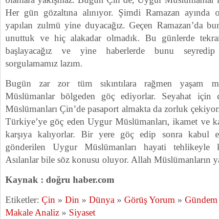
Her gün gözaltına alınıyor. Şimdi Ramazan ayında 
yapılan zulmü yine duyacağız. Geçen Ramazan’da b
unuttuk ve hiç alakadar olmadık. Bu günlerde tekr
başlayacağız ve yine haberlerde bunu seyredip
sorgulamamız lazım.
Bugün zar zor tüm sıkıntılara rağmen yaşam mü
Müslümanlar bölgeden göç ediyorlar. Seyahat için
Müslümanları Çin’de pasaport almakta da zorluk çekiyor
Türkiye’ye göç eden Uygur Müslümanları, ikamet ve ka
karşıya kalıyorlar. Bir yere göç edip sonra kabul 
gönderilen Uygur Müslümanları hayati tehlikeyle ka
Asılanlar bile söz konusu oluyor. Allah Müslümanların 
Kaynak : doğru haber.com
Etiketler:
Çin
»
Din
»
Dünya
»
Görüş Yorum
»
Gündem
Makale Analiz
»
Siyaset