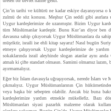
üreten bir devlet haline geldi.
Çin’in tarihi ve kültürü ne kadar eskiye dayanıyorsa o
zulmü de söz konusu. Meşhur Çin seddi gibi asırlara
Uygur kardeşlerimize de uzanmıştır. Bizim Uygur kard
tüm Müslümanlar kardeştir. Bunu Kur’an diyor ben de
davasına sahip çıkıyorsak Uygur Müslümanlara da sahi
müşriktir, israili ise ehli kitap sayarız! Nasıl bugün Sur
etmeye çalışıyorsak Uygur kardeşlerimize de yardı
sokaklarında israil aleyhinde slogan atanlar aynı anda
atmalı ki çifte standart olmasın. Samimi olmamız lazım,
ayırmamalıyız.
Eğer biz İslam davasıyla uğraşıyorsak, nerede İslam ve
çıkmalıyız. Uygur Müslümanlarının Çin hükümetinde
veya başka bir sebepten olabilir. Ancak biz buna bak
kardeşlerimize yardım etmekle mükellefiz. Bazı dö
Müslümanları siyasi pazarlık malzeme olarak kull
olanlara yakışmaz. Bugün Çin’de, Uygur Müslümanlar hi