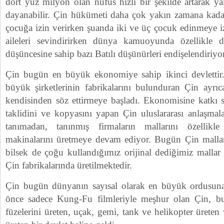
dört yüz milyon olan nüfus hızlı bir şekilde artarak ya
dayanabilir. Çin hükümeti daha çok yakın zamana kadar
çocuğa izin verirken şuanda iki ve üç çocuk edinmeye iz
aileleri sevindirirken dünya kamuoyunda özellikle
düşüncesine sahip bazı Batılı düşünürleri endişelendiriyor
Çin bugün en büyük ekonomiye sahip ikinci devlettir
büyük şirketlerinin fabrikalarını bulunduran Çin ayrıc
kendisinden söz ettirmeye başladı. Ekonomisine katkı 
taklidini ve kopyasını yapan Çin uluslararası anlaşmal
tanımadan, tanınmış firmaların mallarını özellikl
makinalarını üretmeye devam ediyor. Bugün Çin malları
bilsek de çoğu kullandığımız orijinal dediğimiz mallar v
Çin fabrikalarında üretilmektedir.
Çin bugün dünyanın sayısal olarak en büyük ordusuna
önce sadece Kung-Fu filmleriyle meşhur olan Çin, 
füzelerini üreten, uçak, gemi, tank ve helikopter üreten