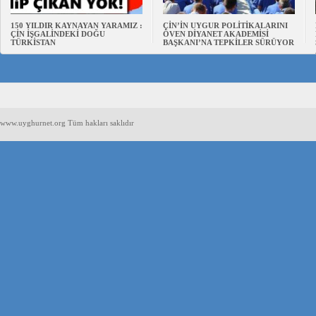
150 YILDIR KAYNAYAN YARAMIZ :
ÇİN’İN UYGUR POLİTİKALARINI
ÇİN İŞGALİNDEKİ DOĞU
ÖVEN DİYANET AKADEMİSİ
TÜRKİSTAN
BAŞKANI’NA TEPKİLER SÜRÜYOR
www.uyghurnet.org Tüm hakları saklıdır