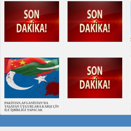
PAKİSTAN,AFGANİSTAN’DA
YAŞAYAN UYGURLARA KARŞI ÇİN
İLE İŞBİRLİĞİ YAPACAK