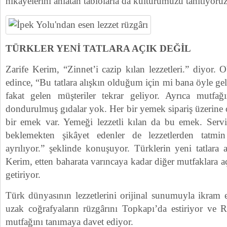
hikâyelerini anlatan tablolarla da kültürümüzü tanıtıyoru
TÜRKLER YENİ TATLARA AÇIK DEĞİL
Zarife Kerim, “Zinnet’i cazip kılan lezzetleri.” diyor. 
edince, “Bu tatlara alışkın olduğum için mi bana öyle 
fakat gelen müşteriler tekrar geliyor. Ayrıca mutfa
dondurulmuş gıdalar yok. Her bir yemek sipariş üzerine o
bir emek var. Yemeği lezzetli kılan da bu emek. Servi
beklemekten şikâyet edenler de lezzetlerden tat
ayrılıyor.” şeklinde konuşuyor. Türklerin yeni tatlara
Kerim, etten baharata varıncaya kadar diğer mutfaklara a
getiriyor.
Türk dünyasının lezzetlerini orijinal sunumuyla ikram 
uzak coğrafyaların rüzgârını Topkapı’da estiriyor ve 
mutfağını tanımaya davet ediyor.