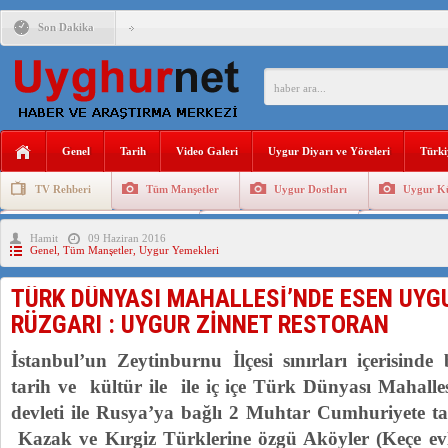
Son Dakika
ÇİN’İN “GÜVENLİK”SÖYLEMİ İLE DOĞU TÜRKİSTAN’DA 
PAKİSTAN,AFGANİSTAN’DA YAŞAYAN UYGURLARA KARŞI Ç
Genel
Tarih
Video Galeri
Uygur Diyarı ve Yöreleri
Türki
TV Rehberi
Tüm Manşetler
Uygur Dostları
Uygur Kü
ANAHTAR PARTİ GENEL BAŞKANI AĞIRALİOĞLU : ÇİN’İN
Uygurlarda Düğün ve Cenaze
Uygur Geleneksel Tip
Uygur Gele
Hamit
09 Haziran 2016
ÇİN’İN DOĞU TÜRKİSTAN’DAKİ UYGULAMALARI SİSTEM
Genel
,
Tüm Manşetler
,
Uygur Yemekleri
DİYANET AKADEMİSİ BAŞKANI DOÇ.DR.KAAN : DOĞU TÜR
TÜRK DÜNYASI MAHALLESİ’NDE ESEN UYG
150 YILDIR KAYNAYAN YARAMIZ : ÇİN İŞGALİNDEKİ DO
RÜZGARI : UYGUR ZİNNET RESTORAN
ÇİN’İN UYGUR POLİTİKALARINI ÖVEN DİYANET AKADEM
İstanbul’un Zeytinburnu İlçesi sınırları içerisi
tarih ve kültür ile ile iç içe Türk Dünyası Mahall
devleti ile Rusya’ya bağlı 2 Muhtar Cumhuriyete tah
Kazak ve Kırgiz Türklerine özgü Aköyler (Keçe ev