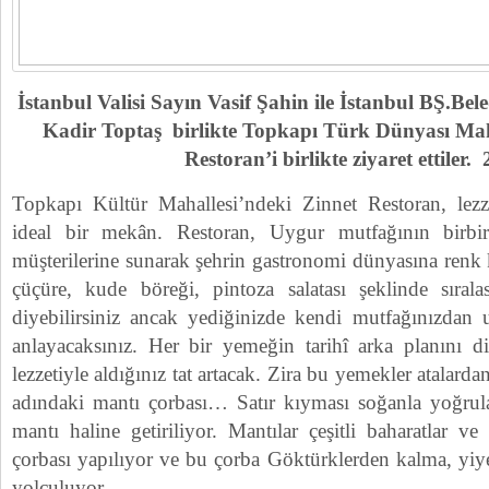
İstanbul Valisi Sayın Vasif Şahin ile İstanbul BŞ.Be
Kadir Toptaş birlikte Topkapı Türk Dünyası Mah
Restoran’i birlikte ziyaret ettiler.
Topkapı Kültür Mahallesi’ndeki Zinnet Restoran, lezz
ideal bir mekân. Restoran, Uygur mutfağının birbir
müşterilerine sunarak şehrin gastronomi dünyasına renk
çüçüre, kude böreği, pintoza salatası şeklinde sıral
diyebilirsiniz ancak yediğinizde kendi mutfağınızdan u
anlayacaksınız. Her bir yemeğin tarihî arka planını 
lezzetiyle aldığınız tat artacak. Zira bu yemekler atalard
adındaki mantı çorbası… Satır kıyması soğanla yoğrula
mantı haline getiriliyor. Mantılar çeşitli baharatlar ve
çorbası yapılıyor ve bu çorba Göktürklerden kalma, yiy
yolculuyor.