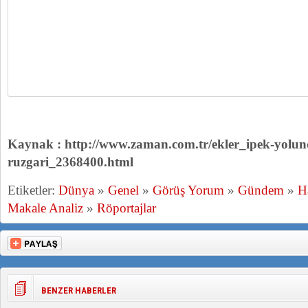
Kaynak : http://www.zaman.com.tr/ekler_ipek-yolund
ruzgari_2368400.html
Etiketler:
Dünya
»
Genel
»
Görüş Yorum
»
Gündem
»
H
Makale Analiz
»
Röportajlar
BENZER HABERLER