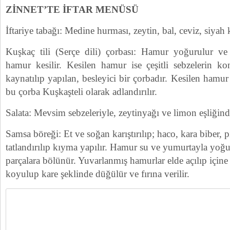
ZİNNET’TE İFTAR MENÜSÜ
İftariye tabağı: Medine hurması, zeytin, bal, ceviz, siya
Kuşkaç tili (Serçe dili) çorbası: Hamur yoğurulur ve 
hamur kesilir. Kesilen hamur ise çeşitli sebzelerin 
kaynatılıp yapılan, besleyici bir çorbadır. Kesilen hamur
bu çorba Kuşkaşteli olarak adlandırılır.
Salata: Mevsim sebzeleriyle, zeytinyağı ve limon eşliği
Samsa böreği: Et ve soğan karıştırılıp; haco, kara biber, pi
tatlandırılıp kıyma yapılır. Hamur su ve yumurtayla yo
parçalara bölünür. Yuvarlanmış hamurlar elde açılıp için
koyulup kare şeklinde düğülür ve fırına verilir.