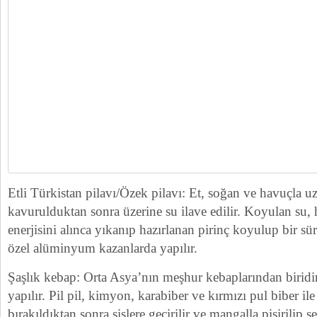
Etli Türkistan pilavı/Özek pilavı: Et, soğan ve havuçla u
kavurulduktan sonra üzerine su ilave edilir. Koyulan su,
enerjisini alınca yıkanıp hazırlanan pirinç koyulup bir sü
özel alüminyum kazanlarda yapılır.
Şaşlık kebap: Orta Asya’nın meşhur kebaplarından birid
yapılır. Pil pil, kimyon, karabiber ve kırmızı pul biber ile 
bırakıldıktan sonra şişlere geçirilir ve mangalla pişirilip se