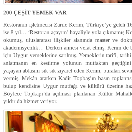
200 ÇEŞİT YEMEK VAR
Restoranın işletmecisi Zarife Kerim, Türkiye’ye geleli 16
ise 8 yıl… ‘Restoran açayım’ hayaliyle yola çıkmamış Ke
okumuş, uluslararası ilişkiler alanında master ve do
akademisyenlik… Derken annesi vefat etmiş. Kerim de 
için Uygur yemeklerine sarılmış. Yemeklerin tarifi, tari
anlatmanın en kestirme yolunun mutfaktan geçtiğini
yaşayan ablasını sık sık ziyaret eden Kerim, buraları sev
vermiş. Mekân ararken Kadir Topbaş’ın basın toplantısı
bulup kendisine Uygur mutfağı ve kültürü üzerine haz
Böylece Topkapı’da açılması planlanan Kültür Mahalle
yıldır da hizmet veriyor.