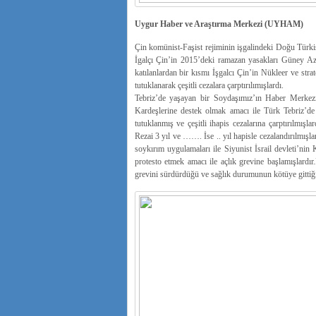
Uygur Haber ve Araştırma Merkezi (UYHAM)
Çin komünist-Faşist rejiminin işgalindeki Doğu Türkis
İgalçı Çin’in 2015’deki ramazan yasakları Güney Aze
katılanlardan bir kısmı İşgalcı Çin’in Nükleer ve st
tutuklanarak çeşitli cezalara çarptırılımışlardı.
Tebriz’de yaşayan bir Soydaşımız’ın Haber Merkezi
Kardeşlerine destek olmak amacı ile Türk Tebriz’de 
tutuklanmış ve çeşitli ihapis cezalarına çarptırılmış
Rezai 3 yıl ve ……. İse .. yıl hapisle cezalandırılmışl
soykırım uygulamaları ile Siyunist İsrail devleti’nin K
protesto etmek amacı ile açlık grevine başlamışlardı
grevini sürdürdüğü ve sağlık durumunun kötüye gittiği b