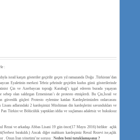
le :
yla israil karşıtı gösteriler geçirilir geçen yıl ramazanda Doğu .Türkistan’dan
baycan Eyaletinin merkezi Tebriz şehrinde geçirilen kudus günü gösterilerinde
omünist Çin ve Azerbaycan toprağı Karabağ’ı işgal ederem burada yaşayan
ne sebep olan saldırgan Ermenistan’ı de protesto etmişlerdi. Bu Çin,İsrail ve
an güvenlik güçleri Protesto eylemine katılan Kardeşlerimizden onlarcasını
as Lisanı adlarındaki 2 kardeşimizi Müslüman din kardeşlerini savundukları ve
in Pan Türkist ve Bölücülük yaptıkları iddia ve suçlaması adaletsiz ve hukuksuz
sul Rezai ve arkadaşı Abbas Lisani 19 gün önce(17 Mayıs 2016) birlikte açlık
ti(Serbest bırakıldı.) Ancak diğer mahkum kardeşimiz Resul Rezevi ise,açlık
or . Onun İran yönetimi’ne sorusu :
Neden beni tutuklamışsınız ?