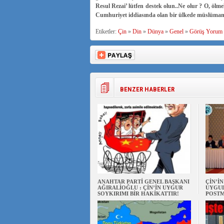
Resul Rezai’ lütfen destek olun..Ne olur ? O, ölme
Cumhuriyet iddiasında olan bir ülkede müslüman
Etiketler:
Çin
»
Din
»
Dünya
»
Genel
»
Görüş Yorum
BENZER HABERLER
ANAHTAR PARTİ GENEL BAŞKANI
ÇİN’İ
AĞIRALİOĞLU : ÇİN’İN UYGUR
UYGUL
SOYKIRIMI BİR HAKİKATTIR!
POSTM