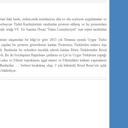
tan’daki baskı, zulüm,etnik asimilasyon dini ve ırkı soykırım uygulamaları ve
rbaycan Türkü Kardeşlerimiz tarafından protesto edilmiş ve bu protestolara
ratejik ortağı VE En Samimi Dostu “İslam Cumuhuriyeti” iran rejimi tarafından
mize ulaşatırılan bir bilgi’ye göre 2015 yılı Temmuz ayında Uygur Türkü
yapılan bu protesto gösterilerine katılan Protestocu Türklerden onlarca kişi
lardı. Bunlardar bu eylemlere öncülük ederek katılan Tebriz Türklerinden Resul
ardı. Bu iki Soydaşımız Hapishane şartlarını ve Çin’in Uygur Türklerine yaptığı
udus ve Filistin topraklarını işgal etmesi ve Filistinlilere katliam yapmalarını
r.Bunlardan …. Serbest bırakılmış olup, 3 yıla hükümlü Resul Rezai’nin açlık
ildiriliyor .