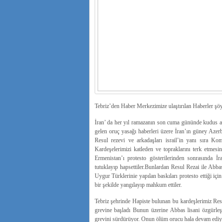
Tebriz’den Haber Merkezimize ulaştırılan Haberler şöy
İran’ da her yıl ramazanın son cuma gününde kudus adı
gelen oruç yasağı haberleri üzere İran’ın güney Azer
Resul rezevi ve arkadaşları israil’in yanı sıra K
Kardeşelerimizi katleden ve topraklarını terk etmesi
Ermenistan’ı protesto gösterilerinden sonrasında İr
tutuklayıp hapsettiler.Bunlardan Resul Rezai ile Abb
Uygur Türklerinie yapılan baskıları protesto ettiği iç
bir şekilde yangılayıp mahkum ettiler.
Tebriz şehrinde Hapiste bulunan bu kardeşlerimiz Re
grevine başladı Bunun üzerine Abbas lisani özgürleş
grevini sürdürüyor. Onun ölüm orucu hala devam ediy