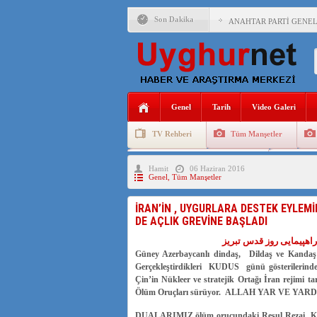
Son Dakika
ANAHTAR PARTİ GENEL 
ÇİN’İN DOĞU TÜRKİST
DİYANET AKADEMİSİ B
150 YILDIR KAYNAYAN
Genel
Tarih
Video Galeri
ÇİN’İN UYGUR POLİTİ
TV Rehberi
Tüm Manşetler
MHP’DEN URUMÇİ KATL
Uygurlarda Düğün ve Cenaze
Uygur 
Hamit
06 Haziran 2016
ÇİN’İN ANKARA BÜYÜKE
Genel
,
Tüm Manşetler
İŞGALCİ ÇİN’DEN “FET
İRAN’İN , UYGURLARA DESTEK EYLEMİ
DE AÇLIK GREVİNE BAŞLADI
SAADET PARTİSİ İLÇE 
اهپیمایی روز قدس تبریز
İŞGALCİ ÇİN,DOĞU TÜ
Güney Azerbaycanlı dindaş, Dildaş ve Kanda
Gerçekleştirdikleri KUDUS günü gösterilerin
Çin’in Nükleer ve stratejik Ortağı İran rejimi t
Ölüm Oruçları sürüyor. ALLAH YAR VE YA
DUALARIMIZ ölüm orucundaki Resul Rezai Karde