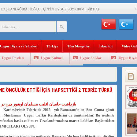
S
BAŞKANI AĞIRALİOĞLU : ÇİN’İN UYGUR SOYKIRIMI BİR HAKİKATTIR!
AN’DAKİ UYGULAMALARI SİSTEMATİK POSTMODERN BİR SOYKIRIMDIR!
AŞKANI DOÇ.DR.KAAN : DOĞU TÜRKİSTAN BİZİM KIRMIZI ÇİZGİMİZDİR!”
 YARAMIZ : ÇİN İŞGALİNDEKİ DOĞU TÜRKİSTAN
Uygur Diyarı ve Yöreleri
Türkiye
Tüm Manşetler
Teknoloji
Video Gal
KALARINI ÖVEN DİYANET AKADEMİSİ BAŞKANI’NA TEPKİLER SÜRÜYOR
Uygur Dostları
Uygur Kültürü
Uygur Folklor
Uygur Kıyaf
İAMI MESAJİ : 05.07.2009 URUMÇİ ŞEHİTLERİNİ RAHMETLE ANIYORUZ
Geleneksel Tip
Uygur Geleneksel Sporlar
LÇİSİ JİANG’İN TRABZON ZİYARETİ
İHLER SULTANI MEHMET”DİZİSİNE GARİP SANSÜR VE HADSIZ İHTAR
NE ÖNCÜLÜK ETTİĞİ İÇİN HAPSETTİĞİ 2 TEBRİZ TÜRKÜ
BAŞKANI : TEMMUZ AYI,DOĞU TÜRKİSTAN İÇİN KATLİAM AYI DEĞİLDİR !
بازداشت حامیان اقلیت مسلمان اویغور چین در ر
RKİSTAN’DA EN AZ 143 BİN UYGUR ÇOCUĞU AİLELERİNDEN KOPARDI
ş Kardeşlerimiz Tebriz’de 2015 yılı Ramazanı’n ın Son Cuma günü
de Müslüman Uygur Türkü Kardeşlerini de unutmadılar. Bu nedenle
arafından baskı zulüm ve Cezalandırmalara maruz kaldılar. Başlattıkları
RDIMICILARI OLSUN.
şlerimiz içindir.Şu mübarek Ramazan’da hep Birlikte Amin diyelim