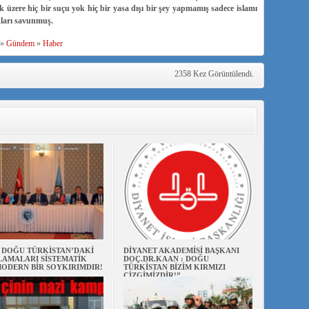
k üzere hiç bir suçu yok hiç bir yasa dışı bir şey yapmamış sadece islamı
ları savunmuş.
»
Gündem
»
Haber
2358 Kez Görüntülendi.
N DOĞU TÜRKİSTAN’DAKİ
DİYANET AKADEMİSİ BAŞKANI
AMALARI SİSTEMATİK
DOÇ.DR.KAAN : DOĞU
ODERN BİR SOYKIRIMDIR!
TÜRKİSTAN BİZİM KIRMIZI
ÇİZGİMİZDİR!”