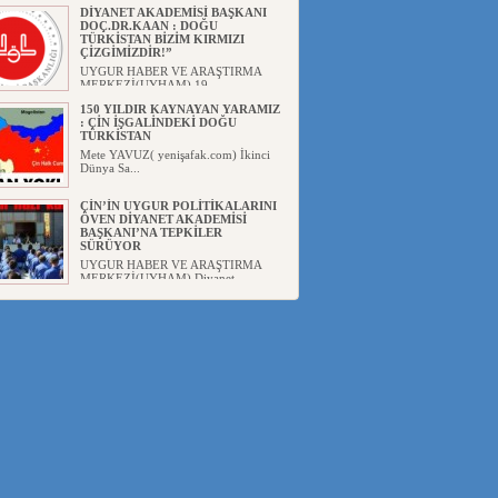
DİYANET AKADEMİSİ BAŞKANI
DOÇ.DR.KAAN : DOĞU
TÜRKİSTAN BİZİM KIRMIZI
ÇİZGİMİZDİR!”
UYGUR HABER VE ARAŞTIRMA
MERKEZİ(UYHAM) 19...
150 YILDIR KAYNAYAN YARAMIZ
: ÇİN İŞGALİNDEKİ DOĞU
TÜRKİSTAN
Mete YAVUZ( yenişafak.com) İkinci
Dünya Sa...
ÇİN’İN UYGUR POLİTİKALARINI
ÖVEN DİYANET AKADEMİSİ
BAŞKANI’NA TEPKİLER
SÜRÜYOR
UYGUR HABER VE ARAŞTIRMA
MERKEZİ(UYHAM) Diyanet
Akademis...
MHP’DEN URUMÇİ KATLİAMI
MESAJİ : 05.07.2009 URUMÇİ
ŞEHİTLERİNİ RAHMETLE
ANIYORUZ
UYGUR HABER VE ARAŞTIRMA
MERKEZİ(UYHAM) Mill...
ÇİN’İN ANKARA BÜYÜKELÇİSİ
JİANG’İN TRABZON ZİYARETİ
Ali ÖZTÜRK( Güneşbakış Gazetesi
yazarı-Trabzon)Geçt...
İŞGALCİ ÇİN’DEN “FETİHLER