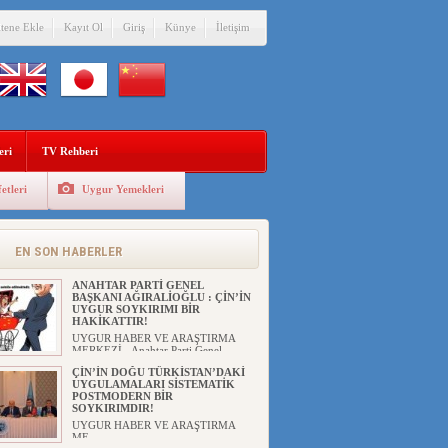
itene Ekle
Kayıt Ol
Giriş
Künye
İletişim
eri
TV Rehberi
etleri
Uygur Yemekleri
EN SON HABERLER
ANAHTAR PARTİ GENEL
BAŞKANI AĞIRALİOĞLU : ÇİN’İN
UYGUR SOYKIRIMI BİR
HAKİKATTIR!
UYGUR HABER VE ARAŞTIRMA
MERKEZİ Anahtar Parti Genel
Başka...
ÇİN’İN DOĞU TÜRKİSTAN’DAKİ
UYGULAMALARI SİSTEMATİK
POSTMODERN BİR
SOYKIRIMDIR!
UYGUR HABER VE ARAŞTIRMA
ME...