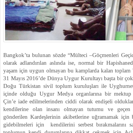
Bangkok’ta bulunan sözde “Mülteci –Göçmenleri Geçic
olarak adlandırılan aslında ise, normal bir Hapishan
yaşam için uygun olmayan bu kamplarda kalan toplam
31 Mayıs 2016’de Dünya Uygur Kurultayı başta bir çok ü
Doğu Türkistan sivil toplum kuruluşları ile Uyghurne
içinde olduğu Uygur Medya organlarına bir mektup 
Çin’e iade edilmelerinden ciddi olarak endişeli oldukl
kendilerine olan insanı olmayan tutumu ve geçen y
gönderilen Kardeşlerinin akibetlerine uğramamak için 
gidebilmeleri için kendilerini serbest bırakmalarını s
toplumun kendi durumlarına dikkat çekmek için Açlık