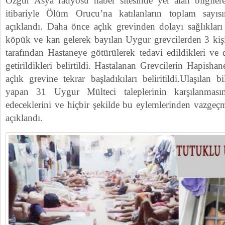
Özgür Asya radyosu haber sitesinde yer alan bilgiler
itibariyle Ölüm Orucu’na katılanların toplam sayısı
açıklandı. Daha önce açlık grevinden dolayı sağlıkları
köpük ve kan gelerek bayılan Uygur grevcilerden 3 kişi
tarafından Hastaneye götürülerek tedavi edildikleri ve
getirildikleri belirtildi. Hastalanan Grevcilerin Hapish
açlık grevine tekrar başladıkıları beliritildi.Ulaşılan 
yapan 31 Uygur Mülteci taleplerinin karşılanmas
edeceklerini ve hiçbir şekilde bu eylemlerinden vazgeçme
açıklandı.