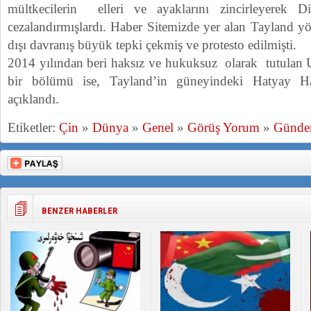
mültkecilerin elleri ve ayaklarını zincirleyerek Di
cezalandırmışlardı. Haber Sitemizde yer alan Tayland y
dışı davranış büyük tepki çekmiş ve protesto edilmişti.
2014 yılından beri haksız ve hukuksuz olarak tutulan 
bir bölümü ise, Tayland’in güneyindeki Hatyay Ha
açıklandı.
Etiketler:
Çin
»
Dünya
»
Genel
»
Görüş Yorum
»
Günd
BENZER HABERLER