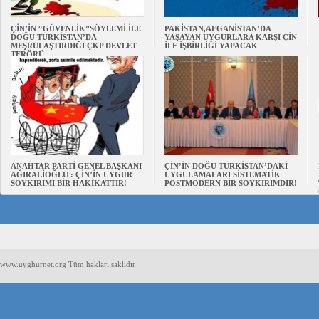
ÇİN’İN “GÜVENLİK”SÖYLEMİ İLE
PAKİSTAN,AFGANİSTAN’DA
DOĞU TÜRKİSTAN’DA
YAŞAYAN UYGURLARA KARŞI ÇİN
MEŞRULAŞTIRDIĞI ÇKP DEVLET
İLE İŞBİRLİĞİ YAPACAK
TERÖRÜ
ANAHTAR PARTİ GENEL BAŞKANI
ÇİN’İN DOĞU TÜRKİSTAN’DAKİ
AĞIRALİOĞLU : ÇİN’İN UYGUR
UYGULAMALARI SİSTEMATİK
SOYKIRIMI BİR HAKİKATTIR!
POSTMODERN BİR SOYKIRIMDIR!
www.uyghurnet.org Tüm hakları saklıdır