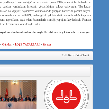
riye-Halep Konsolosluğu’nun arşivinden çıkan 1916 yılına ait bir belgede de
 yapılan yardımların listesinin gösterildiğine dikkat çekiyordu. “Bu kadar
şları da yapıyor, hayırsever vatandaşlar da yapıyor. Devlet de yardım ediyor.
r sırasında yardım edildiği, herhangi bir şekilde kötü davranılmadığı kayıtlara
lı topraklarını işgal eden Fransızlarla işbirliği yaptığını kaydederek, Fransız
0 bin Ermeni’nin kendileriyle birlik
osyal medya hesabindan alınmıştır.Kendilerine teşekkür ederiz.Yüreğine
»
Gündem
»
kÖŞE YAZARLARI
»
Siyaset
2316 Kez Görüntülendi.