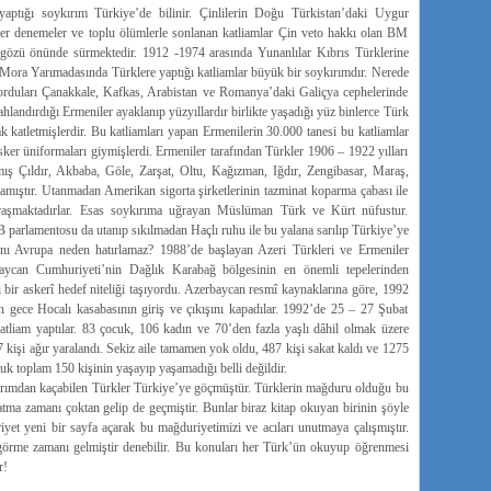
aptığı soykırım Türkiye’de bilinir. Çinlilerin Doğu Türkistan’daki Uygur
eer denemeler ve toplu ölümlerle sonlanan katliamlar Çin veto hakkı olan BM
gözü önünde sürmektedir. 1912 -1974 arasında Yunanlılar Kıbrıs Türklerine
a Mora Yarımadasında Türklere yaptığı katliamlar büyük bir soykırımdır. Nerede
 orduları Çanakkale, Kafkas, Arabistan ve Romanya’daki Galiçya cephelerinde
lahlandırdığı Ermeniler ayaklanıp yüzyıllardır birlikte yaşadığı yüz binlerce Türk
katletmişlerdir. Bu katliamları yapan Ermenilerin 30.000 tanesi bu katliamlar
asker üniformaları giymişlerdi. Ermeniler tarafından Türkler 1906 – 1922 yılları
ış Çıldır, Akbaba, Göle, Zarşat, Oltu, Kağızman, Iğdır, Zengibasar, Maraş,
amıştır. Utanmadan Amerikan sigorta şirketlerinin tazminat koparma çabası ile
raşmaktadırlar. Esas soykırıma uğrayan Müslüman Türk ve Kürt nüfustur.
parlamentosu da utanıp sıkılmadan Haçlı ruhu ile bu yalana sarılıp Türkiye’ye
amını Avrupa neden hatırlamaz? 1988’de başlayan Azeri Türkleri ve Ermeniler
aycan Cumhuriyeti’nin Dağlık Karabağ bölgesinin en önemli tepelerinden
i bir askerî hedef niteliği taşıyordu. Azerbaycan resmî kaynaklarına göre, 1992
n gece Hocalı kasabasının giriş ve çıkışını kapadılar. 1992’de 25 – 27 Şubat
atliam yaptılar. 83 çocuk, 106 kadın ve 70’den fazla yaşlı dâhil olmak üzere
kişi ağır yaralandı. Sekiz aile tamamen yok oldu, 487 kişi sakat kaldı ve 1275
ocuk toplam 150 kişinin yaşayıp yaşamadığı belli değildir.
ykırımdan kaçabilen Türkler Türkiye’ye göçmüştür. Türklerin mağduru olduğu bu
nlatma zamanı çoktan gelip de geçmiştir. Bunlar biraz kitap okuyan birinin şöyle
riyet yeni bir sayfa açarak bu mağduriyetimizi ve acıları unutmaya çalışmıştır.
 görme zamanı gelmiştir denebilir. Bu konuları her Türk’ün okuyup öğrenmesi
r!