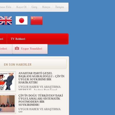
itene Ekle
Kayıt Ol
Giriş
Künye
İletişim
eri
TV Rehberi
etleri
Uygur Yemekleri
EN SON HABERLER
ANAHTAR PARTİ GENEL
BAŞKANI AĞIRALİOĞLU : ÇİN’İN
UYGUR SOYKIRIMI BİR
HAKİKATTIR!
UYGUR HABER VE ARAŞTIRMA
MERKEZİ Anahtar Parti Genel
Başka...
ÇİN’İN DOĞU TÜRKİSTAN’DAKİ
UYGULAMALARI SİSTEMATİK
POSTMODERN BİR
SOYKIRIMDIR!
UYGUR HABER VE ARAŞTIRMA
ME...