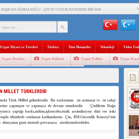
S
BAŞKANI AĞIRALİOĞLU : ÇİN’İN UYGUR SOYKIRIMI BİR HAKİKATTIR!
AN’DAKİ UYGULAMALARI SİSTEMATİK POSTMODERN BİR SOYKIRIMDIR!
AŞKANI DOÇ.DR.KAAN : DOĞU TÜRKİSTAN BİZİM KIRMIZI ÇİZGİMİZDİR!”
 YARAMIZ : ÇİN İŞGALİNDEKİ DOĞU TÜRKİSTAN
Uygur Diyarı ve Yöreleri
Türkiye
Tüm Manşetler
Teknoloji
Video Gal
KALARINI ÖVEN DİYANET AKADEMİSİ BAŞKANI’NA TEPKİLER SÜRÜYOR
Uygur Dostları
Uygur Kültürü
Uygur Folklor
Uygur Kıyaf
İAMI MESAJİ : 05.07.2009 URUMÇİ ŞEHİTLERİNİ RAHMETLE ANIYORUZ
Geleneksel Tip
Uygur Geleneksel Sporlar
LÇİSİ JİANG’İN TRABZON ZİYARETİ
İHLER SULTANI MEHMET”DİZİSİNE GARİP SANSÜR VE HADSIZ İHTAR
N MİLLET TÜRKLERDİR
BAŞKANI : TEMMUZ AYI,DOĞU TÜRKİSTAN İÇİN KATLİAM AYI DEĞİLDİR !
şında Türk Milleti gelmektedir. Bu soykırımın en acımasız ve en vahşi
lerine yapmıştır ve yapmaya de devam etmektedir. Çinlilerin Doğu
RKİSTAN’DA EN AZ 143 BİN UYGUR ÇOCUĞU AİLELERİNDEN KOPARDI
nca yaptığı baskı,zulüm,işkenceler,etnik assimilasyon dini vee ırıkı
 toplu ölümlerle sonlanan katliamlarını Çin, BM.Güvenlik Konseyi’nin
in dünyanın gözü önünde pervasızca sürdürmektedirler.