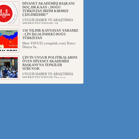
DİYANET AKADEMİSİ BAŞKANI
DOÇ.DR.KAAN : DOĞU
TÜRKİSTAN BİZİM KIRMIZI
ÇİZGİMİZDİR!”
UYGUR HABER VE ARAŞTIRMA
MERKEZİ(UYHAM) 19...
150 YILDIR KAYNAYAN YARAMIZ
: ÇİN İŞGALİNDEKİ DOĞU
TÜRKİSTAN
Mete YAVUZ( yenişafak.com) İkinci
Dünya Sa...
ÇİN’İN UYGUR POLİTİKALARINI
ÖVEN DİYANET AKADEMİSİ
BAŞKANI’NA TEPKİLER
SÜRÜYOR
UYGUR HABER VE ARAŞTIRMA
MERKEZİ(UYHAM) Diyanet
Akademis...
MHP’DEN URUMÇİ KATLİAMI
MESAJİ : 05.07.2009 URUMÇİ
ŞEHİTLERİNİ RAHMETLE
ANIYORUZ
UYGUR HABER VE ARAŞTIRMA
MERKEZİ(UYHAM) Mill...
ÇİN’İN ANKARA BÜYÜKELÇİSİ
JİANG’İN TRABZON ZİYARETİ
Ali ÖZTÜRK( Güneşbakış Gazetesi
yazarı-Trabzon)Geçt...
İŞGALCİ ÇİN’DEN “FETİHLER