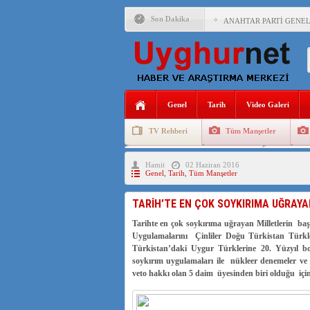
Son Dakika
ANAHTAR PARTİ GENEL 
ÇİN’İN DOĞU TÜRKİST
DİYANET AKADEMİSİ B
150 YILDIR KAYNAYAN
Genel
Tarih
Video Galeri
ÇİN’İN UYGUR POLİTİ
TV Rehberi
Tüm Manşetler
MHP’DEN URUMÇİ KATL
Uygurlarda Düğün ve Cenaze
Uygur 
Hamit
02 Haziran 2016
ÇİN’İN ANKARA BÜYÜKE
Genel
,
Tarih
,
Tüm Manşetler
İŞGALCİ ÇİN’DEN “FET
TARİH’TE EN ÇOK SOYKIRIMA UĞRAYA
SAADET PARTİSİ İLÇE 
Tarihte en çok soykırıma uğrayan Milletlerin ba
Uygulamalarını Çinliler Doğu Türkistan Türk
İŞGALCİ ÇİN,DOĞU TÜ
Türkistan’daki Uygur Türklerine 20. Yüzyıl boyu
soykırım uygulamaları ile nükleer denemeler ve
veto hakkı olan 5 daim üyesinden biri olduğu iç