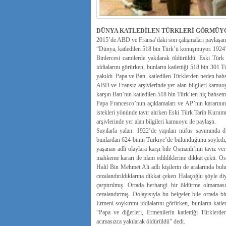
DÜNYA KATLEDİLEN TÜRKLERİ GÖRMÜY
2015’de ABD ve Fransa’daki son çalışmaları paylaşan Y
“Dünya, katledilen 518 bin Türk’ü konuşmuyor. 1924’t
Binlercesi camilerde yakılarak öldürüldü. Eski Tü
iddialarını görürken, bunların katlettiği 518 bin 301 
yakıldı. Papa ve Batı, katledilen Türklerden neden bah
ABD ve Fransız arşivlerinde yer alan bilgileri kamuoy
karşın Batı’nın katledilen 518 bin Türk’ten hiç bahset
Papa Francesco’nun açıklamaları ve AP’nin kararının 
istekleri yönünde tavır alırken Eski Türk Tarih Ku
arşivlerinde yer alan bilgileri kamuoyu ile paylaştı.
Sayılarla yalan: 1922’de yapılan nüfus sayımında 
bunlardan 624 binin Türkiye’de bulunduğunu söyledi, 
yaşanan adli olaylara karşı bile Osmanlı’nın taviz ve
mahkeme kararı ile idam edildiklerine dikkat çekti. 
Halil Bin Mehmet Ali adlı kişilerin de aralarında bul
cezalandırıldıklarına dikkat çeken Halaçoğlu şöyle di
çarptırılmış. Ortada herhangi bir öldürme olmamas
cezalandırmış. Dolayısıyla bu belgeler bile ortada 
Ermeni soykırımı iddialarını görürken, bunların katle
“Papa ve diğerleri, Ermenilerin katlettiği Türkler
acımasızca yakılarak öldürüldü” dedi.