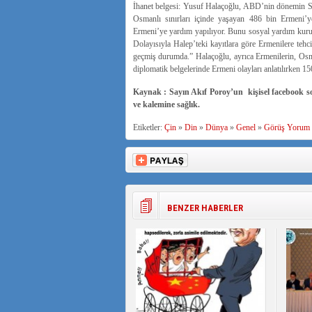
İhanet belgesi: Yusuf Halaçoğlu, ABD’nin dönemin Su
Osmanlı sınırları içinde yaşayan 486 bin Ermeni’ye
Ermeni’ye yardım yapılıyor. Bunu sosyal yardım kurulu
Dolayısıyla Halep’teki kayıtlara göre Ermenilere tehci
geçmiş durumda.” Halaçoğlu, ayrıca Ermenilerin, Osman
diplomatik belgelerinde Ermeni olayları anlatılırken 15
Kaynak : Sayın Akıf Poroy’un kişisel facebook s
ve kalemine sağlık.
Etiketler:
Çin
»
Din
»
Dünya
»
Genel
»
Görüş Yorum
BENZER HABERLER