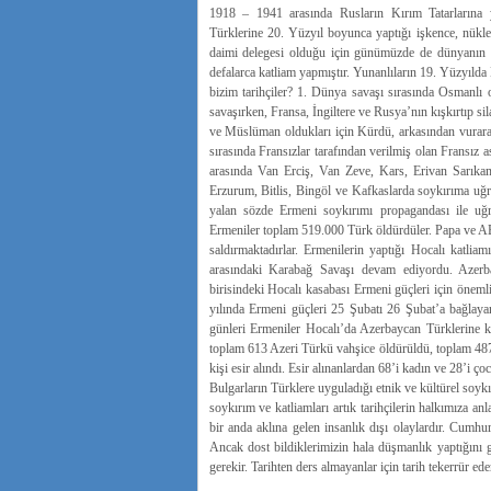
1918 – 1941 arasında Rusların Kırım Tatarlarına y
Türklerine 20. Yüzyıl boyunca yaptığı işkence, nükl
daimi delegesi olduğu için günümüzde de dünyanın 
defalarca katliam yapmıştır. Yunanlıların 19. Yüzyıld
bizim tarihçiler? 1. Dünya savaşı sırasında Osmanlı
savaşırken, Fransa, İngiltere ve Rusya’nın kışkırtıp si
ve Müslüman oldukları için Kürdü, arkasından vurarak 
sırasında Fransızlar tarafından verilmiş olan Fransız 
arasında Van Erciş, Van Zeve, Kars, Erivan Sarıkam
Erzurum, Bitlis, Bingöl ve Kafkaslarda soykırıma uğr
yalan sözde Ermeni soykırımı propagandası ile uğ
Ermeniler toplam 519.000 Türk öldürdüler. Papa ve AB 
saldırmaktadırlar. Ermenilerin yaptığı Hocalı katli
arasındaki Karabağ Savaşı devam ediyordu. Azerb
birisindeki Hocalı kasabası Ermeni güçleri için öneml
yılında Ermeni güçleri 25 Şubatı 26 Şubat’a bağlaya
günleri Ermeniler Hocalı’da Azerbaycan Türklerine k
toplam 613 Azeri Türkü vahşice öldürüldü, toplam 487 
kişi esir alındı. Esir alınanlardan 68’i kadın ve 28’i ç
Bulgarların Türklere uyguladığı etnik ve kültürel so
soykırım ve katliamları artık tarihçilerin halkımıza a
bir anda aklına gelen insanlık dışı olaylardır. Cumhu
Ancak dost bildiklerimizin hala düşmanlık yaptığını
gerekir. Tarihten ders almayanlar için tarih tekerrür ede