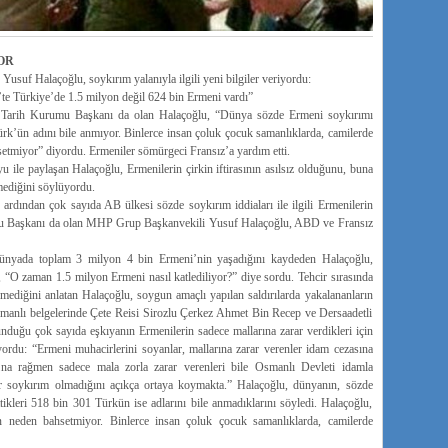
OR
usuf Halaçoğlu, soykırım yalanıyla ilgili yeni bilgiler veriyordu:
e Türkiye’de 1.5 milyon değil 624 bin Ermeni vardı”
rk Tarih Kurumu Başkanı da olan Halaçoğlu, “Dünya sözde Ermeni soykırımı
Türk’ün adını bile anmıyor. Binlerce insan çoluk çocuk samanlıklarda, camilerde
setmiyor” diyordu. Ermeniler sömürgeci Fransız’a yardım etti.
u ile paylaşan Halaçoğlu, Ermenilerin çirkin iftirasının asılsız olduğunu, buna
mediğini söylüyordu.
ardından çok sayıda AB ülkesi sözde soykırım iddiaları ile ilgili Ermenilerin
rumu Başkanı da olan MHP Grup Başkanvekili Yusuf Halaçoğlu, ABD ve Fransız
dünyada toplam 3 milyon 4 bin Ermeni’nin yaşadığını kaydeden Halaçoğlu,
“O zaman 1.5 milyon Ermeni nasıl katlediliyor?” diye sordu. Tehcir sırasında
rmediğini anlatan Halaçoğlu, soygun amaçlı yapılan saldırılarda yakalananların
Osmanlı belgelerinde Çete Reisi Sirozlu Çerkez Ahmet Bin Recep ve Dersaadetli
unduğu çok sayıda eşkıyanın Ermenilerin sadece mallarına zarar verdikleri için
yordu: “Ermeni muhacirlerini soyanlar, mallarına zarar verenler idam cezasına
ına rağmen sadece mala zorla zarar verenleri bile Osmanlı Devleti idamla
bir soykırım olmadığını açıkça ortaya koymakta.” Halaçoğlu, dünyanın, sözde
ttikleri 518 bin 301 Türkün ise adlarını bile anmadıklarını söyledi. Halaçoğlu,
den neden bahsetmiyor. Binlerce insan çoluk çocuk samanlıklarda, camilerde