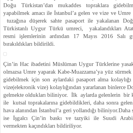
Doğu Türkistan’dan mukaddes topraklara gidebil
yapabilmek amacı ile İstanbul’a gelen ve vize ve Umre 
tuzağına düşerek sahte pasaport ile yakalanan Do
Türkistanlı Uygur Türkü umreci, yakalandıkları At
resmi işlemlerinin ardından 17 Mayıs 2016 Salı gü
bırakıldıkları bildirildi.
Çin’in Hac ibadetini Müslüman Uygur Türklerine yasak
olmazsa Umre yaparak Kabe-Muazzama’ya yüz sürmek 
gidebilmek için son aylardaki pasaport alma kolaylığı
vize(elekronik vize) kolaylığından yararlanan binlerce D
gelmekte oldukları biliniyor. İlk aylarda gelenlerin bir
ile kutsal toprakalarına gidebildikleri, daha sonra gele
hava alanından İstanbul’a geri yollandığı biliniyor.Daha 
ise İşgalcı Çin’in baskı ve tazyiki ile Suudi Arabis
vermekten kaçındıkları bildiriliyor.