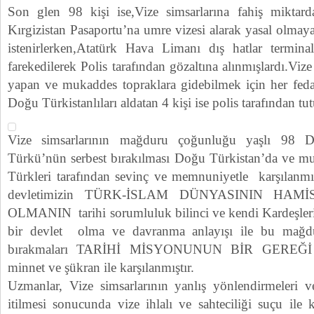
Son glen 98 kişi ise,Vize simsarlarına fahiş miktar
Kırgizistan Pasaportu’na umre vizesi alarak yasal olma
istenirlerken,Atatürk Hava Limanı dış hatlar terminal
farekedilerek Polis tarafından gözaltına alınmışlardı.Vize
yapan ve mukaddes topraklara gidebilmek için her fed
Doğu Türkistanlıları aldatan 4 kişi ise polis tarafından tu
Vize simsarlarının mağduru çoğunluğu yaşlı 98 D
Türkü’nün serbest bırakılması Doğu Türkistan’da ve m
Türkleri tarafından sevinç ve memnuniyetle karşılanmı
devletimizin TÜRK-İSLAM DÜNYASININ HAM
OLMANIN tarihi sorumluluk bilinci ve kendi Kardeşler
bir devlet olma ve davranma anlayışı ile bu mağdur
bırakmaları TARİHİ MİSYONUNUN BİR GEREĞİ
minnet ve şükran ile karşılanmıştır.
Uzmanlar, Vize simsarlarının yanlış yönlendirmeleri ve
itilmesi sonucunda vize ihlalı ve sahteciliği suçu ile