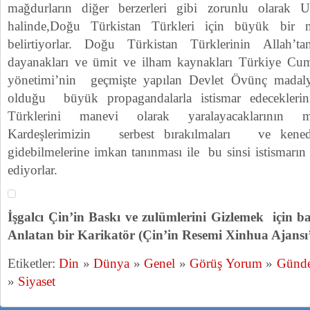
mağdurların diğer berzerleri gibi zorunlu olarak U
halinde,Doğu Türkistan Türkleri için büyük bir 
belirtiyorlar. Doğu Türkistan Türklerinin Allah’
dayanakları ve ümit ve ilham kaynakları Türkiye Cumh
yönetimi’nin geçmişte yapılan Devlet Övünç madaly
olduğu büyük propagandalarla istismar edecekler
Türklerini manevi olarak yaralayacaklarının 
Kardeşlerimizin serbest bırakılmaları ve kenedi r
gidebilmelerine imkan tanınması ile bu sinsi istismarı
ediyorlar.
İşgalcı Çin’in Baskı ve zulümlerini Gizlemek için b
Anlatan bir Karikatör (Çin’in Resemi Xinhua Ajansı’
Etiketler:
Din
»
Dünya
»
Genel
»
Görüş Yorum
»
Günd
»
Siyaset