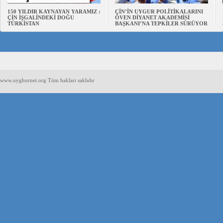
150 YILDIR KAYNAYAN YARAMIZ :
ÇİN’İN UYGUR POLİTİKALARINI
ÇİN İŞGALİNDEKİ DOĞU
ÖVEN DİYANET AKADEMİSİ
TÜRKİSTAN
BAŞKANI’NA TEPKİLER SÜRÜYOR
www.uyghurnet.org Tüm hakları saklıdır