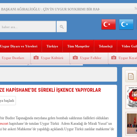
S
BAŞKANI AĞIRALİOĞLU : ÇİN’İN UYGUR SOYKIRIMI BİR HAKİKATTIR!
AN’DAKİ UYGULAMALARI SİSTEMATİK POSTMODERN BİR SOYKIRIMDIR!
AŞKANI DOÇ.DR.KAAN : DOĞU TÜRKİSTAN BİZİM KIRMIZI ÇİZGİMİZDİR!”
 YARAMIZ : ÇİN İŞGALİNDEKİ DOĞU TÜRKİSTAN
Uygur Diyarı ve Yöreleri
Türkiye
Tüm Manşetler
Teknoloji
Video Gal
KALARINI ÖVEN DİYANET AKADEMİSİ BAŞKANI’NA TEPKİLER SÜRÜYOR
Uygur Dostları
Uygur Kültürü
Uygur Folklor
Uygur Kıyaf
İAMI MESAJİ : 05.07.2009 URUMÇİ ŞEHİTLERİNİ RAHMETLE ANIYORUZ
Geleneksel Tip
Uygur Geleneksel Sporlar
LÇİSİ JİANG’İN TRABZON ZİYARETİ
İHLER SULTANI MEHMET”DİZİSİNE GARİP SANSÜR VE HADSIZ İHTAR
ZE HAPİSHANE’DE SÜREKLİ İŞKENCE YAPIYORLAR
BAŞKANI : TEMMUZ AYI,DOĞU TÜRKİSTAN İÇİN KATLİAM AYI DEĞİLDİR !
RKİSTAN’DA EN AZ 143 BİN UYGUR ÇOCUĞU AİLELERİNDEN KOPARDI
ir Budist Tapınağında meydana gelen bombalı saldırının failleleri oldukları
escort
hapishane’de tutulan Uygur Türkü Adem Karadağ ile Mirali Yusuf’un
 bir askeri Mahkeme’de yapıldığı açıklandı.Uygur Türkü zanlılar mahkeme’de