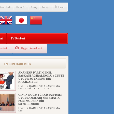
itene Ekle
Kayıt Ol
Giriş
Künye
İletişim
eri
TV Rehberi
etleri
Uygur Yemekleri
EN SON HABERLER
ANAHTAR PARTİ GENEL
BAŞKANI AĞIRALİOĞLU : ÇİN’İN
UYGUR SOYKIRIMI BİR
HAKİKATTIR!
UYGUR HABER VE ARAŞTIRMA
MERKEZİ Anahtar Parti Genel
Başka...
ÇİN’İN DOĞU TÜRKİSTAN’DAKİ
UYGULAMALARI SİSTEMATİK
POSTMODERN BİR
SOYKIRIMDIR!
UYGUR HABER VE ARAŞTIRMA
ME...