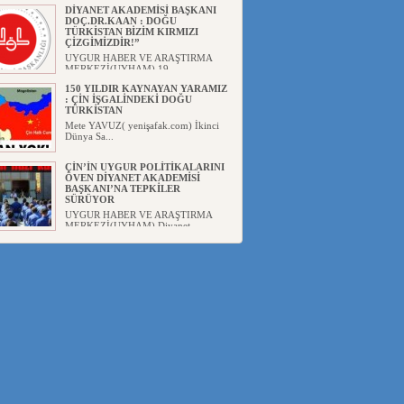
DİYANET AKADEMİSİ BAŞKANI
DOÇ.DR.KAAN : DOĞU
TÜRKİSTAN BİZİM KIRMIZI
ÇİZGİMİZDİR!”
UYGUR HABER VE ARAŞTIRMA
MERKEZİ(UYHAM) 19...
150 YILDIR KAYNAYAN YARAMIZ
: ÇİN İŞGALİNDEKİ DOĞU
TÜRKİSTAN
Mete YAVUZ( yenişafak.com) İkinci
Dünya Sa...
ÇİN’İN UYGUR POLİTİKALARINI
ÖVEN DİYANET AKADEMİSİ
BAŞKANI’NA TEPKİLER
SÜRÜYOR
UYGUR HABER VE ARAŞTIRMA
MERKEZİ(UYHAM) Diyanet
Akademis...
MHP’DEN URUMÇİ KATLİAMI
MESAJİ : 05.07.2009 URUMÇİ
ŞEHİTLERİNİ RAHMETLE
ANIYORUZ
UYGUR HABER VE ARAŞTIRMA
MERKEZİ(UYHAM) Mill...
ÇİN’İN ANKARA BÜYÜKELÇİSİ
JİANG’İN TRABZON ZİYARETİ
Ali ÖZTÜRK( Güneşbakış Gazetesi
yazarı-Trabzon)Geçt...
İŞGALCİ ÇİN’DEN “FETİHLER