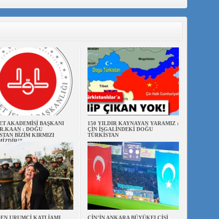
ET AKADEMİSİ BAŞKANI
150 YILDIR KAYNAYAN YARAMIZ :
R.KAAN : DOĞU
ÇİN İŞGALİNDEKİ DOĞU
STAN BİZİM KIRMIZI
TÜRKİSTAN
MİZDİR!”
EN URUMÇİ KATLİAMI
ÇİN’İN ANKARA BÜYÜKELÇİSİ