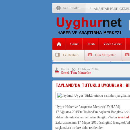
Son Dakika
ANAHTAR PARTİ GENEL 
ÇİN’İN DOĞU TÜRKİST
DİYANET AKADEMİSİ B
150 YILDIR KAYNAYAN
Genel
Tarih
Video Galeri
ÇİN’İN UYGUR POLİTİ
TV Rehberi
Tüm Manşetler
MHP’DEN URUMÇİ KATL
Uygurlarda Düğün ve Cenaze
Uygur 
Hamit
17 Mayıs 2016
ÇİN’İN ANKARA BÜYÜKE
Genel
,
Tüm Manşetler
İŞGALCİ ÇİN’DEN “FET
TAYLAND’DA TUTUKLU UYGURLAR : Bİ
SAADET PARTİSİ İLÇE 
İŞGALCİ ÇİN,DOĞU TÜ
Uygur Haber ve Araştırma Merkezi(UYHAM)
17 Ağustos 2015’te Tayland’ın başkenti Bangkok’teki b
iddiası ile tutuklanan ve halen Bangkok’ta bir
istanbul 
2.duruşmasının 17 Mayıs 2016 Salı günü Bangkok’taki
suçlamaları bir kez daha reddettiler.