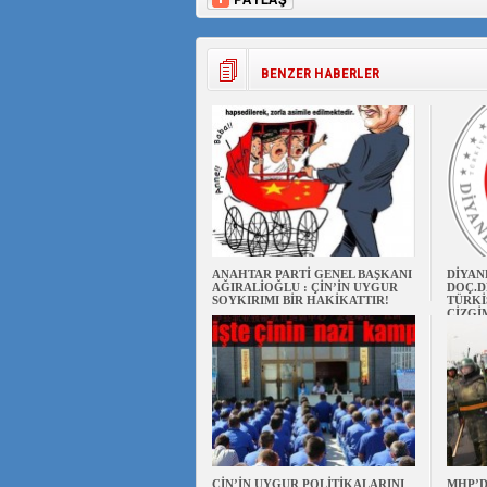
BENZER HABERLER
ANAHTAR PARTİ GENEL BAŞKANI
DİYAN
AĞIRALİOĞLU : ÇİN’İN UYGUR
DOÇ.D
SOYKIRIMI BİR HAKİKATTIR!
TÜRKİ
ÇİZGİ
ÇİN’İN UYGUR POLİTİKALARINI
MHP’D