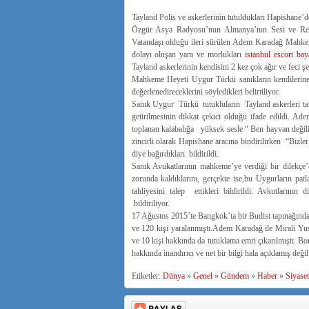
Tayland Polis ve askerlerinin tutuldukları Hapishane’de
Özgür Asya Radyosu’nun Almanya’nın Sesi ve Reut
Vatandaşı olduğu ileri sürülen Adem Karadağ Mahke
dolayı oluşan yara ve morlukları
istanbul escort ba
Tayland askerlerinin kendisini 2 kez çok ağır ve feci şe
Mahkeme Heyeti Uygur Türkü sanıkların kendilerine işk
değerlenedireceklerini söyledikleri belirtiliyor.
Sanık Uygur Türkü tutukluların Tayland askerleri tar
getirilmesinin dikkat çekici olduğu ifade edildi.
toplanan kalabalığa yüksek sesle “ Ben hayvan değili
zincirli olarak Hapishane aracına bindirilirken “Bizle
diye bağırdıkları bildirildi.
Sanık Avukatlarının mahkeme’ye verdiği bir dilekçe’
zorunda kaldıklarını, gerçekte ise,bu Uygurların patl
tahliyesini talep ettikleri bildirildi. Avkutlarının 
bildiriliyor.
17 Ağustos 2015’te Bangkok’ta bir Budist tapınağında 
ve 120 kişi yaralanmıştı.Adem Karadağ ile Mirali Yusu
ve 10 kişi hakkında da tutuklama emri çıkarılmıştı. Bo
hakkında inandırıcı ve net bir bilgi hala açıklamış değil
Etiketler:
Dünya
»
Genel
»
Gündem
»
Haber
»
Siyaset