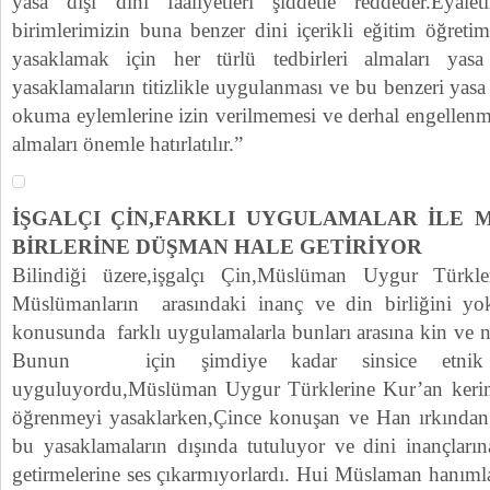
yasa dışı dini faaliyetleri şiddetle reddeder.Eyale
birimlerimizin buna benzer dini içerikli eğitim öğreti
yasaklamak için her türlü tedbirleri almaları yas
yasaklamaların titizlikle uygulanması ve bu benzeri ya
okuma eylemlerine izin verilmemesi ve derhal engellenmes
almaları önemle hatırlatılır.”
İŞGALÇI ÇİN,FARKLI UYGULAMALAR İLE 
BİRLERİNE DÜŞMAN HALE GETİRİYOR
Bilindiği üzere,işgalçı Çin,Müslüman Uygur Türkl
Müslümanların arasındaki inanç ve din birliğini yo
konusunda farklı uygulamalarla bunları arasına kin ve n
Bunun için şimdiye kadar sinsice etnik 
uyguluyordu,Müslüman Uygur Türklerine Kur’an ker
öğrenmeyi yasaklarken,Çince konuşan ve Han ırkından
bu yasaklamaların dışında tutuluyor ve dini inançların
getirmelerine ses çıkarmıyorlardı. Hui Müslaman hanımlar