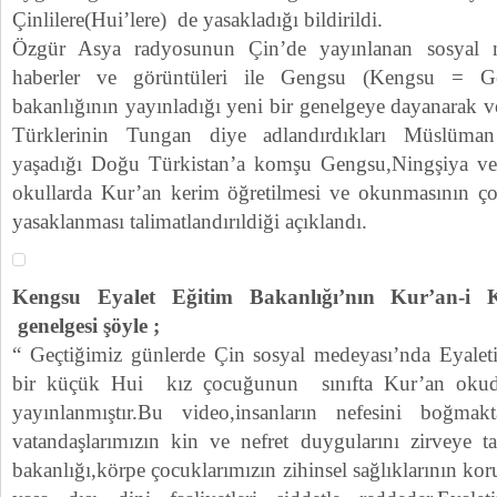
Çinlilere(Hui’lere) de yasakladığı bildirildi.
Özgür Asya radyosunun Çin’de yayınlanan sosyal 
haberler ve görüntüleri ile Gengsu (Kengsu = Ge
bakanlığının yayınladığı yeni bir genelgeye dayanarak 
Türklerinin Tungan diye adlandırdıkları Müslüman 
yaşadığı Doğu Türkistan’a komşu Gengsu,Ningşiya ve 
okullarda Kur’an kerim öğretilmesi ve okunmasının çok
yasaklanması talimatlandırıldiği açıklandı.
Kengsu Eyalet Eğitim Bakanlığı’nın Kur’an-i Ke
genelgesi şöyle ;
“ Geçtiğimiz günlerde Çin sosyal medeyası’nda Eyaletim
bir küçük Hui kız çocuğunun sınıfta Kur’an okud
yayınlanmıştır.Bu video,insanların nefesini boğ
vatandaşlarımızın kin ve nefret duygularını zirveye ta
bakanlığı,körpe çocuklarımızın zihinsel sağlıklarının ko