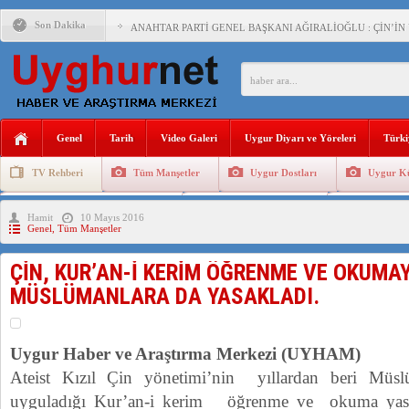
Son Dakika
ANAHTAR PARTİ GENEL BAŞKANI AĞIRALİOĞLU : ÇİN’İN
ÇİN’İN DOĞU TÜRKİSTAN’DAKİ UYGULAMALARI SİSTEM
DİYANET AKADEMİSİ BAŞKANI DOÇ.DR.KAAN : DOĞU TÜR
150 YILDIR KAYNAYAN YARAMIZ : ÇİN İŞGALİNDEKİ DO
Genel
Tarih
Video Galeri
Uygur Diyarı ve Yöreleri
Türki
ÇİN’İN UYGUR POLİTİKALARINI ÖVEN DİYANET AKADEM
TV Rehberi
Tüm Manşetler
Uygur Dostları
Uygur Kü
MHP’DEN URUMÇİ KATLİAMI MESAJİ : 05.07.2009 URUM
Uygurlarda Düğün ve Cenaze
Uygur Geleneksel Tip
Uygur Gele
Hamit
10 Mayıs 2016
ÇİN’İN ANKARA BÜYÜKELÇİSİ JİANG’İN TRABZON ZİYAR
Genel
,
Tüm Manşetler
ÇİN, KUR’AN-İ KERİM ÖĞRENME VE OKUMAY
MÜSLÜMANLARA DA YASAKLADI.
Uygur Haber ve Araştırma Merkezi (UYHAM)
Ateist Kızıl Çin yönetimi’nin yıllardan beri Müs
uyguladığı Kur’an-i kerim öğrenme ve okuma yas