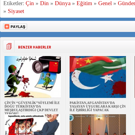
Etiketler:
Çin
»
Din
»
Dünya
»
Eğitim
»
Genel
»
Günde
»
Siyaset
BENZER HABERLER
ÇİN’İN “GÜVENLİK”SÖYLEMİ İLE
PAKİSTAN,AFGANİSTAN’DA
DOĞU TÜRKİSTAN’DA
YAŞAYAN UYGURLARA KARŞI ÇİN
MEŞRULAŞTIRDIĞI ÇKP DEVLET
İLE İŞBİRLİĞİ YAPACAK
TERÖRÜ