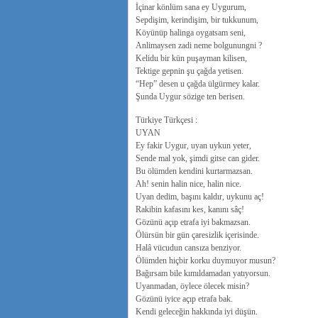
İçinar könlüm sana ey Uygurum,
Sepdişim, kerindişim, bir tukkunum,
Köyünüp halinga oygatsam seni,
Anlimaysen zadi neme bolgunungni ?
Kelidu bir kün puşayman kilisen,
Tektige gepnin şu çağda yetisen.
“Hep” desen u çağda ülgürmey kalar.
Şunda Uygur sözige ten berisen.
Türkiye Türkçesi :
UYAN
Ey fakir Uygur, uyan uykun yeter,
Sende mal yok, şimdi gitse can gider.
Bu ölümden kendini kurtarmazsan.
Ah! senin halin nice, halin nice.
Uyan dedim, başını kaldır, uykunu aç!
Rakibin kafasını kes, kanını sâç!
Gözünü açıp etrafa iyi bakmazsan.
Ölürsün bir gün çaresizlik içerisinde.
Halâ vücudun cansıza benziyor.
Ölümden hiçbir korku duymuyor musun?
Bağırsam bile kımıldamadan yatıyorsun.
Uyanmadan, öylece ölecek misin?
Gözünü iyice açıp etrafa bak.
Kendi geleceğin hakkında iyi düşün.