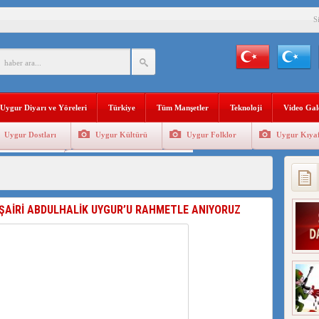
S
YLEMİ İLE DOĞU TÜRKİSTAN’DA MEŞRULAŞTIRDIĞI ÇKP DEVLET TERÖRÜ
’DA YAŞAYAN UYGURLARA KARŞI ÇİN İLE İŞBİRLİĞİ YAPACAK
Uygur Diyarı ve Yöreleri
Türkiye
Tüm Manşetler
Teknoloji
Video Gal
BAŞKANI AĞIRALİOĞLU : ÇİN’İN UYGUR SOYKIRIMI BİR HAKİKATTIR!
Uygur Dostları
Uygur Kültürü
Uygur Folklor
Uygur Kıyaf
AN’DAKİ UYGULAMALARI SİSTEMATİK POSTMODERN BİR SOYKIRIMDIR!
Geleneksel Tip
Uygur Geleneksel Sporlar
AŞKANI DOÇ.DR.KAAN : DOĞU TÜRKİSTAN BİZİM KIRMIZI ÇİZGİMİZDİR!”
 YARAMIZ : ÇİN İŞGALİNDEKİ DOĞU TÜRKİSTAN
 ŞAİRİ ABDULHALİK UYGUR’U RAHMETLE ANIYORUZ
KALARINI ÖVEN DİYANET AKADEMİSİ BAŞKANI’NA TEPKİLER SÜRÜYOR
İAMI MESAJİ : 05.07.2009 URUMÇİ ŞEHİTLERİNİ RAHMETLE ANIYORUZ