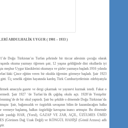
ERİ ABDULHALİK UYGUR ( 1901 – 1933 )
de Doğu Türkistan’ın Turfan şehrinde bir tüccar ailesinin çocuğu olarak
yaşında okuma yazmayı öğrenen şair, 12 yaşına geldiğinde dini okullarda iyi
ta meşhur Uygur klasiklerini okumaya ve şiirler yazmaya başladı.1916 yılında
fan’daki Çince eğitim veren bir okulda öğrenim görmeye başladı. Şair 1923
n gitti. Üç senelik eğitim hayatında kardeş Türk Cumhuriyetlerinin edebiyatıyla
dirmek amacıyla gazete ve dergi çıkarmak ve yayınevi kurmak istedi. Fakat o
di. Şair 1927 ‘de Turfan’da ilk çağdaş okulu açtı. 1928’de Yenişehir
Nenming’de de bir okul yaptırdı. Şair bu şekilde o dönemde Doğu Türkistan’da
tmıştır. Şair, bağımsızlık ve özgürlük savaşının bilim ile kazanılacağını halka
ice vermeye başlamış, halkın özgürlüğe kavuşma inancı artmıştır. Bu dönemde
Bu dönemde yazdığı HAR, (Yorul), GAZAP VE ZAR, AÇIL, ÜZÜLMES ÜMİD
(Görünen Dağ Uzak Değil) ve KÖNGÜL HAHİŞİ (Gönül Arzusu) adlı
tir.