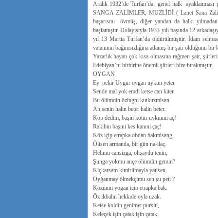
Aralık 1932’de Turfan’da genel halk ayaklanması pa
SANGA ZALİMLER, MUZLİDİ ( Lanet Sana Zalimler, 
başarısını övmüş, diğer yandan da halkı yılmadan
başlamıştır. Dolayısıyla 1933 yılı başında 12 arkadaşıy
yıl 13 Martta Turfan’da öldürülmüştür. İdam sehpas
vatanının bağımsızlığına adamış bir şair olduğunu bir k
Yazarlık hayatı çok kısa olmasına rağmen şair, şiirle
Edebiyatı’nı birbirine önemli şiirleri bize bırakmıştır.
OYGAN
Ey pekir Uygur oygan uykun yeter.
Sende mal yok emdi ketse can kiter.
Bu ölümdin özingni kutkuzmisan.
Ah senin halin beter halin beter.
Köp dedim, başin kötür uykunni aç!
Rakibin başini kes kanıni çaç!
Köz içip etrapka obdan bakmisang,
Ölisen armanda, bir gün na-ilaç.
Helimu cansizga, ohşaydu tenin,
Şunga yokmu ançe ölümdin gemin?
Kiçkarsam kimirlimayla yatisen,
Oyğanmay ölmekçimu sen şu peti ?
Közünni yogan içip etrapka bak.
Öz ikbalin hekkide oyla uzak.
Ketse koldin genimet pursiti,
Keleçek işin çatak işin çatak.