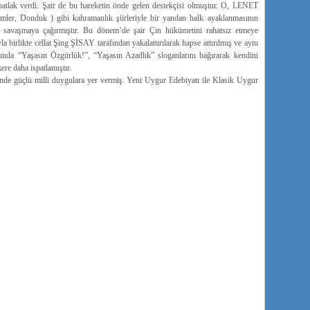
tlak verdi. Şair de bu hareketin önde gelen destekçisi olmuştur. O, LENET
Donduk ) gibi kahramanlık şiirleriyle bir yandan halk ayaklanmasının
 savaşmaya çağırmıştır. Bu dönem’de şair Çin hükümetini rahatsız etmeye
la birlikte cellat Şing ŞİSAY tarafından yakalattırılarak hapse attırılmış ve aynı
ında “Yaşasın Özgürlük!”, “Yaşasın Azadlık” sloganlarını bağırarak kendini
ere daha ispatlamıştır.
rinde güçlü milli duygulara yer vermiş. Yeni Uygur Edebiyatı ile Klasik Uygur