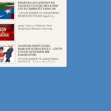
PAKİSTAN,AFGANİSTAN’DA
YAŞAYAN UYGURLARA KARŞI
ÇİN İLE İŞBİRLİĞİ YAPACAK
UYGUR HABER VE ARAŞTIRMA
MERKEZİ(UYHAM) İşgalci Ç...
atejisi: Zenz ve Tohti'nin Yeni
Araştırması Massimo Introvig...
ANAHTAR PARTİ GENEL
BAŞKANI AĞIRALİOĞLU : ÇİN’İN
UYGUR SOYKIRIMI BİR
HAKİKATTIR!
UYGUR HABER VE ARAŞTIRMA
MERKEZİ Anahtar Parti Genel
Başka...
ÇİN’İN DOĞU TÜRKİSTAN’DAKİ
UYGULAMALARI SİSTEMATİK
POSTMODERN BİR
SOYKIRIMDIR!
UYGUR HABER VE ARAŞTIRMA
ME...
DİYANET AKADEMİSİ BAŞKANI
DOÇ.DR.KAAN : DOĞU
TÜRKİSTAN BİZİM KIRMIZI
ÇİZGİMİZDİR!”
UYGUR HABER VE ARAŞTIRMA
MERKEZİ(UYHAM) 19...
150 YILDIR KAYNAYAN YARAMIZ