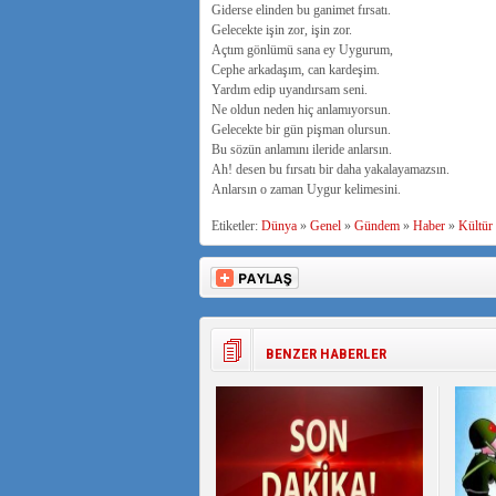
Giderse elinden bu ganimet fırsatı.
Gelecekte işin zor, işin zor.
Açtım gönlümü sana ey Uygurum,
Cephe arkadaşım, can kardeşim.
Yardım edip uyandırsam seni.
Ne oldun neden hiç anlamıyorsun.
Gelecekte bir gün pişman olursun.
Bu sözün anlamını ileride anlarsın.
Ah! desen bu fırsatı bir daha yakalayamazsın.
Anlarsın o zaman Uygur kelimesini.
Etiketler:
Dünya
»
Genel
»
Gündem
»
Haber
»
Kültür
BENZER HABERLER