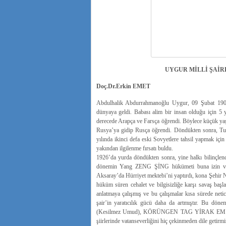
UYGUR MİLLİ ŞAİRL
Doç.Dr.Erkin EMET
Abdulhalik Abdurrahmanoğlu Uygur, 09 Şubat 1901’
dünyaya geldi. Babası alim bir insan olduğu için 5 
derecede Arapça ve Farsça öğrendi. Böylece küçük yaş
Rusya’ya gidip Rusça öğrendi. Döndükten sonra, Tur
yılında ikinci defa eski Sovyetlere tahsil yapmak içi
yakından ilgilenme fırsatı buldu.
1926’da yurda döndükten sonra, yine halkı bilinçlen
dönemin Yang ZENG ŞİNG hükümeti buna izin verme
Aksaray’da Hürriyet mektebi’ni yaptırdı, kona Şehir 
hüküm süren cehalet ve bilgisizliğe karşı savaş başla
anlatmaya çalışmış ve bu çalışmalar kısa sürede net
şair’in yaratıcılık gücü daha da artmıştır. 
(Kesilmez Umud), KÖRÜNGEN TAG YİRAK EMES 
şiirlerinde vatanseverliğini hiç çekinmeden dile getirmiş