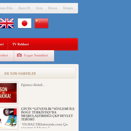
itene Ekle
Kayıt Ol
Giriş
Künye
İletişim
eri
TV Rehberi
etleri
Uygur Yemekleri
EN SON HABERLER
Eğitimci Abdull...
ÇİN’İN “GÜVENLİK”SÖYLEMİ İLE
DOĞU TÜRKİSTAN’DA
MEŞRULAŞTIRDIĞI ÇKP DEVLET
TERÖRÜ
YILMAZ ER(habernida.com) Çin
yönetimi 4 Ağustos 2...