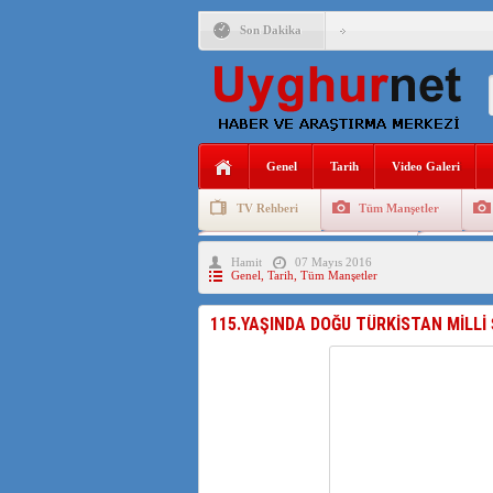
Son Dakika
ÇİN’İN “GÜVENLİK”SÖ
PAKİSTAN,AFGANİSTAN
Genel
Tarih
Video Galeri
ANAHTAR PARTİ GENEL 
TV Rehberi
Tüm Manşetler
ÇİN’İN DOĞU TÜRKİST
Uygurlarda Düğün ve Cenaze
Uygur 
Hamit
07 Mayıs 2016
DİYANET AKADEMİSİ B
Genel
,
Tarih
,
Tüm Manşetler
150 YILDIR KAYNAYAN
115.YAŞINDA DOĞU TÜRKİSTAN MİLLİ
ÇİN’İN UYGUR POLİTİ
MHP’DEN URUMÇİ KATL