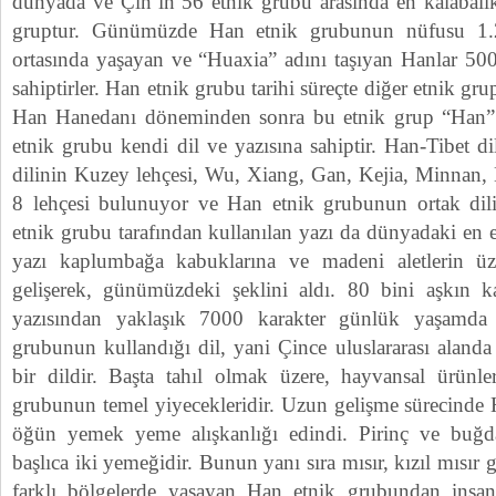
dünyada ve Çin’in 56 etnik grubu arasında en kalabalık
gruptur. Günümüzde Han etnik grubunun nüfusu 1.2
ortasında yaşayan ve “Huaxia” adını taşıyan Hanlar 5000
sahiptirler. Han etnik grubu tarihi süreçte diğer etnik grup
Han Hanedanı döneminden sonra bu etnik grup “Han” o
etnik grubu kendi dil ve yazısına sahiptir. Han-Tibet 
dilinin Kuzey lehçesi, Wu, Xiang, Gan, Kejia, Minnan,
8 lehçesi bulunuyor ve Han etnik grubunun ortak dili
etnik grubu tarafından kullanılan yazı da dünyadaki en e
yazı kaplumbağa kabuklarına ve madeni aletlerin üze
gelişerek, günümüzdeki şeklini aldı. 80 bini aşkın k
yazısından yaklaşık 7000 karakter günlük yaşamda 
grubunun kullandığı dil, yani Çince uluslararası alanda
bir dildir. Başta tahıl olmak üzere, hayvansal ürünl
grubunun temel yiyecekleridir. Uzun gelişme sürecinde
öğün yemek yeme alışkanlığı edindi. Pirinç ve buğ
başlıca iki yemeğidir. Bunun yanı sıra mısır, kızıl mısır g
farklı bölgelerde yaşayan Han etnik grubundan insan