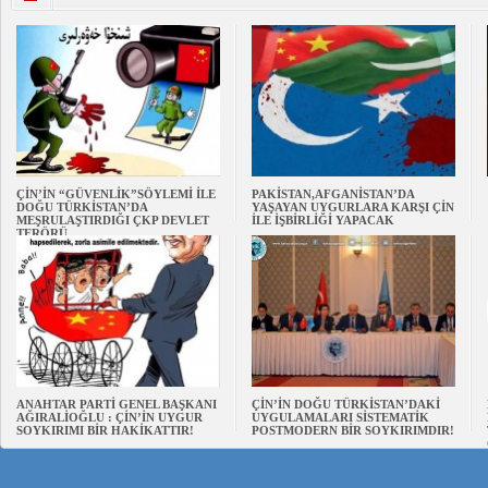
ÇİN’İN “GÜVENLİK”SÖYLEMİ İLE
PAKİSTAN,AFGANİSTAN’DA
DOĞU TÜRKİSTAN’DA
YAŞAYAN UYGURLARA KARŞI ÇİN
MEŞRULAŞTIRDIĞI ÇKP DEVLET
İLE İŞBİRLİĞİ YAPACAK
TERÖRÜ
ANAHTAR PARTİ GENEL BAŞKANI
ÇİN’İN DOĞU TÜRKİSTAN’DAKİ
AĞIRALİOĞLU : ÇİN’İN UYGUR
UYGULAMALARI SİSTEMATİK
SOYKIRIMI BİR HAKİKATTIR!
POSTMODERN BİR SOYKIRIMDIR!