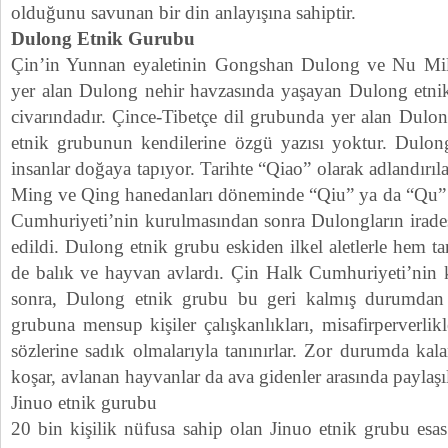
olduğunu savunan bir din anlayışına sahiptir.
Dulong Etnik Gurubu
Çin’in Yunnan eyaletinin Gongshan Dulong ve Nu Milli
yer alan Dulong nehir havzasında yaşayan Dulong etn
civarındadır. Çince-Tibetçe dil grubunda yer alan Dulo
etnik grubunun kendilerine özgü yazısı yoktur. Dulo
insanlar doğaya tapıyor. Tarihte “Qiao” olarak adlandırı
Ming ve Qing hanedanları döneminde “Qiu” ya da “Qu” is
Cumhuriyeti’nin kurulmasından sonra Dulongların irades
edildi. Dulong etnik grubu eskiden ilkel aletlerle hem ta
de balık ve hayvan avlardı. Çin Halk Cumhuriyeti’nin
sonra, Dulong etnik grubu bu geri kalmış durumdan
grubuna mensup kişiler çalışkanlıkları, misafirperverlikl
sözlerine sadık olmalarıyla tanınırlar. Zor durumda kal
koşar, avlanan hayvanlar da ava gidenler arasında paylaşıl
Jinuo etnik gurubu
20 bin kişilik nüfusa sahip olan Jinuo etnik grubu esa