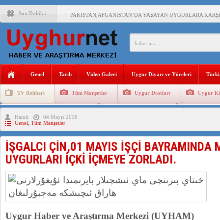
Son Dakika
PAKİSTAN,AFGANİSTAN’DA YAŞAYAN UYGURLARA KARŞI Ç
ANAHTAR PARTİ GENEL BAŞKANI AĞIRALİOĞLU : ÇİN’İN
ÇİN’İN DOĞU TÜRKİSTAN’DAKİ UYGULAMALARI SİSTEM
Genel
Tarih
Video Galeri
Uygur Diyarı ve Yöreleri
Türki
DİYANET AKADEMİSİ BAŞKANI DOÇ.DR.KAAN : DOĞU TÜR
TV Rehberi
Tüm Manşetler
Uygur Dostları
Uygur Kü
150 YILDIR KAYNAYAN YARAMIZ : ÇİN İŞGALİNDEKİ DO
Uygurlarda Düğün ve Cenaze
Uygur Geleneksel Tip
Uygur Gele
Hamit
04 Mayıs 2016
ÇİN’İN UYGUR POLİTİKALARINI ÖVEN DİYANET AKADEM
Genel
,
Tüm Manşetler
MHP’DEN URUMÇİ KATLİAMI MESAJİ : 05.07.2009 URUM
İŞGALCI ÇİN,01 MAYIS İŞÇİ BAYRAMINDA
UYGURLARI İÇKİ İÇMEYE ZORLADI.
Uygur Haber ve Araştırma Merkezi (UYHAM)