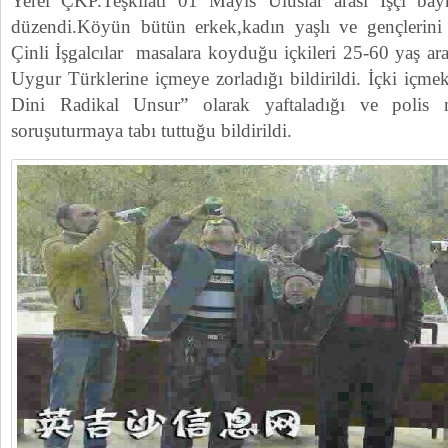
Yerel ÇKP.Teşkilatı 01 Mayıs Uluslar arası İşçi bayr
düzendi.Köyün bütün erkek,kadın yaşlı ve gençlerin
Çinli İşgalcılar masalara koyduğu içkileri 25-60 yaş a
Uygur Türklerine içmeye zorladığı bildirildi. İçki içmek
Dini Radikal Unsur” olarak yaftaladığı ve polis m
soruşuturmaya tabı tuttuğu bildirildi.