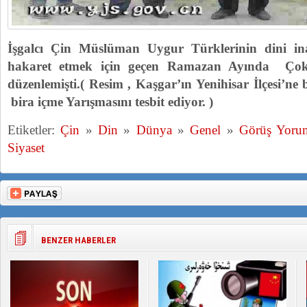
İşgalcı Çin Müslüman Uygur Türklerinin dini ina
hakaret etmek için geçen Ramazan Ayında Çok
düzenlemişti.( Resim , Kaşgar’ın Yenihisar İlçesi’ne
bira içme Yarışmasını tesbit ediyor. )
Etiketler:
Çin
»
Din
»
Dünya
»
Genel
»
Görüş Yoru
Siyaset
BENZER HABERLER