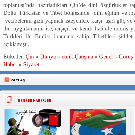
toplantısı’nda hazırladıkları Çin’de dini özgürlükler r
Doğu Türkistan ve Tibet bölgesinde dini eğitim ve ibad
vecibelerini gizli yapmak isteyenlere karşı aşırı güç ve 
,bu uygulamanın ise,barşıçıl ve kendi halinde münis
Türkleri ile Budist inancına sahip Tibetlileri şiddet 
açıklamıştı.
Etiketler:
Çin
»
Dünya
»
etnik Çatışma
»
Genel
»
Görüş
Haber
»
Siyaset
BENZER HABERLER