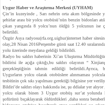
Uygur Haber ve Araştırma Merkezi (UYHAM)
Çin’in kuzeyinde , Sarı nehrin orta akım bölgesinde y
şehirlar arası bir yolcu otobüsü’nün benzin bidonları atıl
çıkan yangında 8 yolcu’nun öldğü 5 yolcunun ise çeşi
belirtildi.
Özgür Asya radyosu(rfa.org.uighur)internet haber sitesin
olay,28 Nisan 2016Perşembe günü saat 12.40 sıralarında
yolu üzerinde meydana geldiği bildirildi.
Radyo bu saldırı haberinin Xi’an Uluştırma Müdürlüğün
bildirisi ile açığa çıktığı,bu saldırı olayının “ Xinjia
gerçekleştiğinin tahmin edildiği belirtildi.Ayrıca,
Uygurların yolcu olarak otobüslere alınmaması yolcular
tesbitinin çok sıkı yapılması gerektiği bilgisine yer veriliy
Bildiri’de saldırı olayı hakkında ise, şu ddialar yer alıyor
yolcu olarak binen 3 Uygur otobüş sur’at yolunda h
şofürünü bıçaklayarak öldürdükleri ,daha sonra beraberle