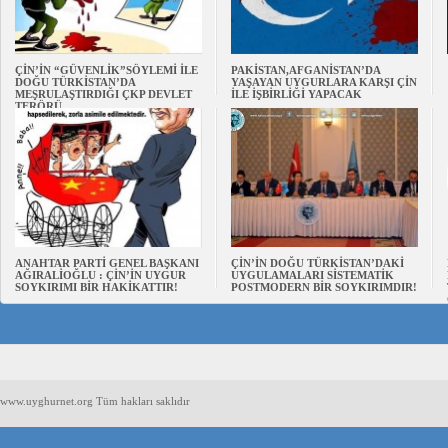
ÇİN’İN “GÜVENLİK”SÖYLEMİ İLE
PAKİSTAN,AFGANİSTAN’DA
DOĞU TÜRKİSTAN’DA
YAŞAYAN UYGURLARA KARŞI ÇİN
MEŞRULAŞTIRDIĞI ÇKP DEVLET
İLE İŞBİRLİĞİ YAPACAK
TERÖRÜ
ANAHTAR PARTİ GENEL BAŞKANI
ÇİN’İN DOĞU TÜRKİSTAN’DAKİ
AĞIRALİOĞLU : ÇİN’İN UYGUR
UYGULAMALARI SİSTEMATİK
SOYKIRIMI BİR HAKİKATTIR!
POSTMODERN BİR SOYKIRIMDIR!
www.uyghurnet.org Tüm hakları saklıdır