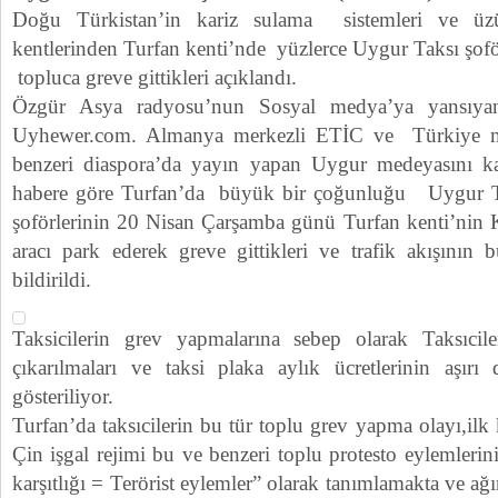
Doğu Türkistan’in kariz sulama sistemleri ve üz
kentlerinden Turfan kenti’nde yüzlerce Uygur Taksı şoför
topluca greve gittikleri açıklandı.
Özgür Asya radyosu’nun Sosyal medya’ya yansıyan b
Uyhewer.com. Almanya merkezli ETİC ve Türkiye mer
benzeri diaspora’da yayın yapan Uygur medeyasını ka
habere göre Turfan’da büyük bir çoğunluğu Uygur Tü
şoförlerinin 20 Nisan Çarşamba günü Turfan kenti’nin 
aracı park ederek greve gittikleri ve trafik akışının 
bildirildi.
Taksicilerin grev yapmalarına sebep olarak Taksıcil
çıkarılmaları ve taksi plaka aylık ücretlerinin aşır
gösteriliyor.
Turfan’da taksıcilerin bu tür toplu grev yapma olayı,il
Çin işgal rejimi bu ve benzeri toplu protesto eylemlerin
karşıtlığı = Terörist eylemler” olarak tanımlamakta ve ağı