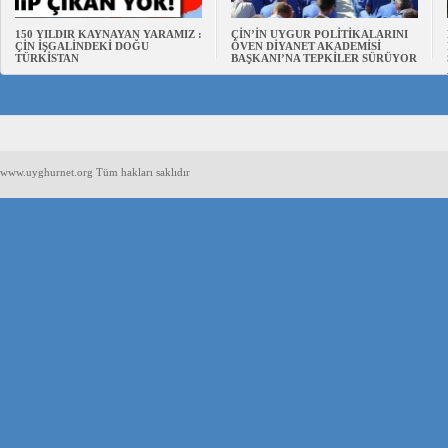
150 YILDIR KAYNAYAN YARAMIZ :
ÇİN’İN UYGUR POLİTİKALARINI
ÇİN İŞGALİNDEKİ DOĞU
ÖVEN DİYANET AKADEMİSİ
TÜRKİSTAN
BAŞKANI’NA TEPKİLER SÜRÜYOR
www.uyghurnet.org Tüm hakları saklıdır