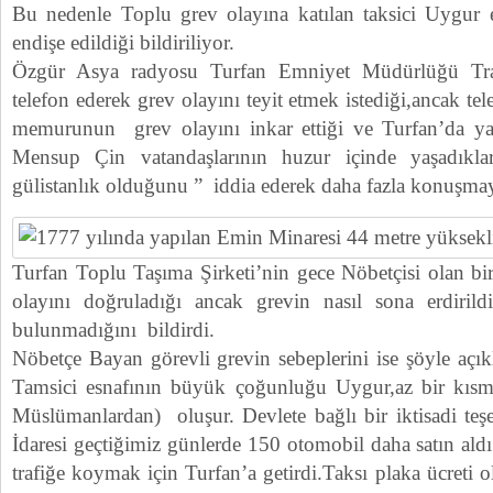
Bu nedenle Toplu grev olayına katılan taksici Uygur e
endişe edildiği bildiriliyor.
Özgür Asya radyosu Turfan Emniyet Müdürlüğü Tr
telefon ederek grev olayını teyit etmek istediği,ancak te
memurunun grev olayını inkar ettiği ve Turfan’da yaşa
Mensup Çin vatandaşlarının huzur içinde yaşadıkla
gülistanlık olduğunu ” iddia ederek daha fazla konuşmayı
Turfan Toplu Taşıma Şirketi’nin gece Nöbetçisi olan bi
olayını doğruladığı ancak grevin nasıl sona erdirild
bulunmadığını bildirdi.
Nöbetçe Bayan görevli grevin sebeplerini ise şöyle açıkl
Tamsici esnafının büyük çoğunluğu Uygur,az bir kısmı
Müslümanlardan) oluşur. Devlete bağlı bir iktisadi te
İdaresi geçtiğimiz günlerde 150 otomobil daha satın aldı
trafiğe koymak için Turfan’a getirdi.Taksı plaka ücreti 