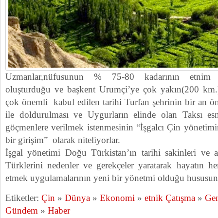
Uzmanlar,nüfusunun % 75-80 kadarının etnim 
oluşturduğu ve başkent Urumçi’ye çok yakın(200 km.) 
çok önemli kabul edilen tarihi Turfan şehrinin bir an ö
ile doldurulması ve Uygurların elinde olan Taksı esn
göçmenlere verilmek istenmesinin “İşgalcı Çin yönetim
bir girişim” olarak niteliyorlar.
İşgal yönetimi Doğu Türkistan’ın tarihi sakinleri ve a
Türklerini nedenler ve gerekçeler yaratarak hayatın he
etmek uygulamalarının yeni bir yönetmi olduğu hususund
Etiketler:
Çin
»
Dünya
»
Ekonomi
»
etnik Çatışma
»
Gen
Gündem
»
Haber