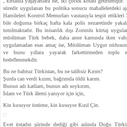
, kırsalda yaşayanlara ise, iki çocuk kotası getirilmiştir.
süredir uygulanan bu politika sonucu mahallelerdeki aj
Hamileleri Kontrol Memurları vasıtasıyla tespit ettikleri
bile doğuma birkaç hafta kala polis nezaretinde yakala
tutulmaktadır. Bu inisanlık dışı Zorunlu kürtaj uygul
müslüman Türk bebek, daha anne karnında iken vahşi
uygulamadan esas amaç ise, Müslüman Uygur nüfusunu
ve bunu yıllara yayarak farkettirmeden toplu 
hedeflenmekdir.
Bu ne bahtsız Türkistan, bu ne talihsiz Kırım?
Şurda can verdi kızım, bağrımda öldü karım.
Bunun adı katliam, bunun adı soykırım,
İslam ve Türk âlemi yanıyor için için,
Kin kusuyor üstüme, kin kusuyor Kızıl Çin.
Evet üstadın şiirinde dediği gibi aslında Doğu Türki