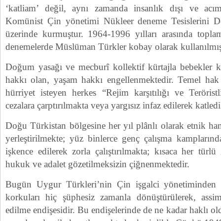
‘katliam’ değil, aynı zamanda insanlık dışı ve acıma
Komünist Çin yönetimi Nükleer deneme Tesislerini Do
üzerinde kurmuştur. 1964-1996 yılları arasında topla
denemelerde Müslüman Türkler kobay olarak kullanılmışt
Doğum yasağı ve mecburî kollektif kürtajla bebekler ka
hakkı olan, yaşam hakkı engellenmektedir. Temel hak
hürriyet isteyen herkes “Rejim karşıtılığı ve Terörist
cezalara çarptırılmakta veya yargısız infaz edilerek katled
Doğu Türkistan bölgesine her yıl plânlı olarak etnik ha
yerleştirilmekte; yüz binlerce genç çalışma kamplarınd
işkence edilerek zorla çalıştırılmakta; kısaca her türl
hukuk ve adalet gözetilmeksizin çiğnenmektedir.
Bugün Uygur Türkleri’nin Çin işgalci yönetiminden 
korkuları hiç şüphesiz zamanla dönüştürülerek, assim
edilme endişesidir. Bu endişelerinde de ne kadar haklı ol