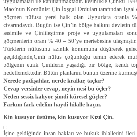
uygulamaları ile kanıtlanmaktadır. kesinlikle Çünkü 19
Mao’nun Komünist Çin İxşgal Orduları tarafından işgal 
göçmen nüfusu yerel halk olan Uygurlara oranla 
civarındaydı. Bugün ise Çin’in bölge halkını devletin t
assimile ve Çinlileştirme proje ve uygulamaları so
göçmenlerin oranı % 40 – 50’ye mertebesine ulaşmıştır
Türklerin nüfusunu azınlık konumuna düşürerek gelec
geçildiğinde,Çinli nüfus çoğunluğu temin ederek mu
bölgenin etnik Çinlilerin yaşadığı bir bölge, kendi to
hedeflemektedir. Bütün planlarını bunun üzerine kurmuşt
Nerede padişahlar, nerde krallar, taçlar?
Cevap versinler cevap, neyin nesi bu öçler?
Neden sessiz kalıyor şimdi küresel güçler?
Farkını fark edelim haydi hilalle haçın,
Kin kusuyor üstüme, kin kusuyor Kızıl Çin.
İşine geldiğinde insan hakları ve hukuk ihlallerini ileri