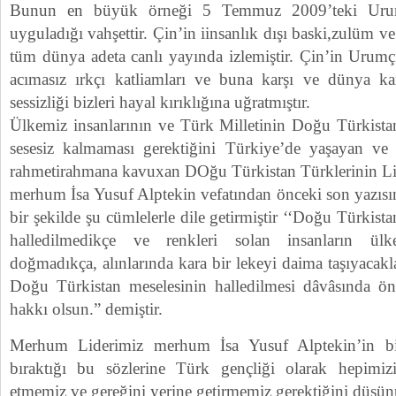
Bunun en büyük örneği 5 Temmuz 2009’teki Urum
uyguladığı vahşettir. Çin’in iinsanlık dışı baski,zulüm 
tüm dünya adeta canlı yayında izlemiştir. Çin’in Urumç
acımasız ırkçı katliamları ve buna karşı ve dünya ka
sessizliği bizleri hayal kırıklığına uğratmıştır.
Ülkemiz insanlarının ve Türk Milletinin Doğu Türkistan
sesesiz kalmaması gerektiğini Türkiye’de yaşayan ve 
rahmetirahmana kavuxan DOğu Türkistan Türklerinin Li
merhum İsa Yusuf Alptekin vefatından önceki son yazısın
bir şekilde şu cümlelerle dile getirmiştir ‘‘Doğu Türkista
halledilmedikçe ve renkleri solan insanların ülk
doğmadıkça, alınlarında kara bir lekeyi daima taşıyacakl
Doğu Türkistan meselesinin halledilmesi dâvâsında ön
hakkı olsun.” demiştir.
Merhum Liderimiz merhum İsa Yusuf Alptekin’in biz
bıraktığı bu sözlerine Türk gençliği olarak hepimiz
etmemiz ve gereğini yerine getirmemiz gerektiğini düşü