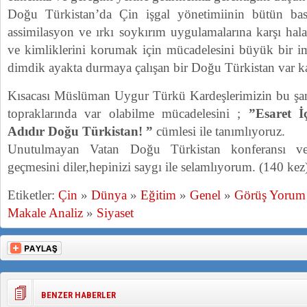
Doğu Türkistan’da Çin işgal yönetimiinin bütün bas
assimilasyon ve ırkı soykırım uygulamalarına karşı hala 
ve kimliklerini korumak için mücadelesini büyük bir i
dimdik ayakta durmaya çalışan bir Doğu Türkistan var k
Kısacası Müslüman Uygur Türkü Kardeşlerimizin bu şanlı 
topraklarında var olabilme mücadelesini ;
”Esaret İ
Adıdır Doğu Türkistan! ”
cümlesi ile tanımlıyoruz.
Unutulmayan Vatan Doğu Türkistan konferansı ve e
geçmesini diler,hepinizi saygı ile selamlıyorum. (140 kez
Etiketler:
Çin
»
Dünya
»
Eğitim
»
Genel
»
Görüş Yorum
Makale Analiz
»
Siyaset
BENZER HABERLER