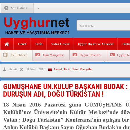
Son Dakika
ÇİN’İN “GÜVENLİK”SÖYLEMİ İLE DOĞU TÜRKİSTAN’DA 
PAKİSTAN,AFGANİSTAN’DA YAŞAYAN UYGURLARA KARŞI Ç
Genel
Tarih
Video Galeri
Uygur Diyarı ve Yöreleri
Türki
TV Rehberi
Tüm Manşetler
Uygur Dostları
Uygur Kü
ANAHTAR PARTİ GENEL BAŞKANI AĞIRALİOĞLU : ÇİN’İN
Uygurlarda Düğün ve Cenaze
Uygur Geleneksel Tip
Uygur Gele
Hamit
20 Nisan 2016
Genel
,
Tarih
,
Tüm Manşetler
ÇİN’İN DOĞU TÜRKİSTAN’DAKİ UYGULAMALARI SİSTEM
DİYANET AKADEMİSİ BAŞKANI DOÇ.DR.KAAN : DOĞU TÜR
GÜMÜŞHANE ÜN.KULÜP BAŞKANI BUDAK : 
150 YILDIR KAYNAYAN YARAMIZ : ÇİN İŞGALİNDEKİ DO
DURUŞUN ADI, DOĞU TÜRKİSTAN !
ÇİN’İN UYGUR POLİTİKALARINI ÖVEN DİYANET AKADEM
18 Nisan 2016 Pazartesi günü GÜMÜŞHANE Üniv
Kulübü’nce Üniversite’nin Kültür Merkezi’nde dü
Vatan ; Doğu Türkistan” Konferansi’nin açılışını bi
Atılım Kulübü Başkanı Sayın Oğuzhan Budak’ın duy