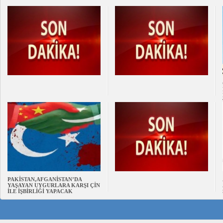
PAKİSTAN,AFGANİSTAN’DA
YAŞAYAN UYGURLARA KARŞI ÇİN
İLE İŞBİRLİĞİ YAPACAK