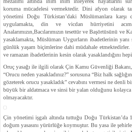
mezalimi altında inim inim inleyerek hayatlarını sür
koruma mücadelesi vermektedir. Dini afyon olarak 
yönetimi Doğu Türkistan’daki Müslümanlara karşı dins
uygulamakta, din ve vicdan hürriyetini acımas
Analarımızın,Bacılarımızın tesettür ve Başörtüsünü ve Kar
yasaklamakta, Müslüman Uygurların ibadetlerinin yanı sı
günlük yaşam biçimlerine dahi müdahale etmektedirler.
ve ramazan ibadetlerinin kesin olarak yasaklandığını hep
Oruç yasağı ile ilgili olarak Çin Kamu Güvenliği Bakan
“Orucu neden yasakladınız?” sorusuna “Biz halk sağlığını 
gözeterek orucu yasakladık” cevabını vermesi ne denli bi
büyük bir aldatmaca ve sinsi bir yalan olduğunu kolayca
olmayacaktır.
Çin yönetimi işgalı altında tuttuğu Doğu Türkistan’da 1
doğum yasasını yürürlüğe koymuştur. Bu yasa ile şehirle