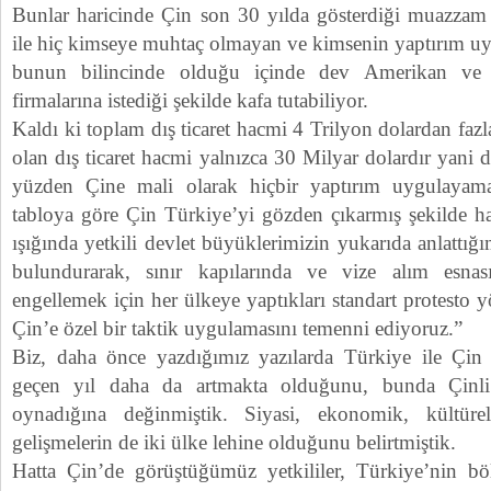
Bunlar haricinde Çin son 30 yılda gösterdiği muazza
ile hiç kimseye muhtaç olmayan ve kimsenin yaptırım uy
bunun bilincinde olduğu içinde dev Amerikan ve 
firmalarına istediği şekilde kafa tutabiliyor.
Kaldı ki toplam dış ticaret hacmi 4 Trilyon dolardan fazl
olan dış ticaret hacmi yalnızca 30 Milyar dolardır yani 
yüzden Çine mali olarak hiçbir yaptırım uygulaya
tabloya göre Çin Türkiye’yi gözden çıkarmış şekilde ha
ışığında yetkili devlet büyüklerimizin yukarıda anlattığ
bulundurarak, sınır kapılarında ve vize alım esnas
engellemek için her ülkeye yaptıkları standart protesto 
Çin’e özel bir taktik uygulamasını temenni ediyoruz.”
Biz, daha önce yazdığımız yazılarda Türkiye ile Çin ar
geçen yıl daha da artmakta olduğunu, bunda Çinli 
oynadığına değinmiştik. Siyasi, ekonomik, kültüre
gelişmelerin de iki ülke lehine olduğunu belirtmiştik.
Hatta Çin’de görüştüğümüz yetkililer, Türkiye’nin bö