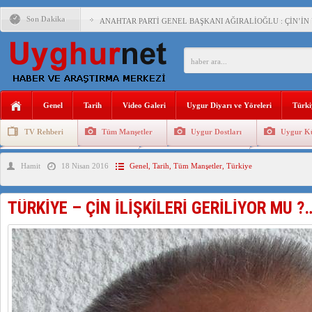
Son Dakika
ANAHTAR PARTİ GENEL BAŞKANI AĞIRALİOĞLU : ÇİN’İN
ÇİN’İN DOĞU TÜRKİSTAN’DAKİ UYGULAMALARI SİSTEM
DİYANET AKADEMİSİ BAŞKANI DOÇ.DR.KAAN : DOĞU TÜR
150 YILDIR KAYNAYAN YARAMIZ : ÇİN İŞGALİNDEKİ DO
Genel
Tarih
Video Galeri
Uygur Diyarı ve Yöreleri
Türki
ÇİN’İN UYGUR POLİTİKALARINI ÖVEN DİYANET AKADEM
TV Rehberi
Tüm Manşetler
Uygur Dostları
Uygur Kü
MHP’DEN URUMÇİ KATLİAMI MESAJİ : 05.07.2009 URUM
Uygurlarda Düğün ve Cenaze
Uygur Geleneksel Tip
Uygur Gele
Hamit
18 Nisan 2016
Genel
,
Tarih
,
Tüm Manşetler
,
Türkiye
ÇİN’İN ANKARA BÜYÜKELÇİSİ JİANG’İN TRABZON ZİYAR
İŞGALCİ ÇİN’DEN “FETİHLER SULTANI MEHMET”DİZİSİN
TÜRKİYE – ÇİN İLİŞKİLERİ GERİLİYOR MU ?
SAADET PARTİSİ İLÇE BAŞKANI : TEMMUZ AYI,DOĞU TÜR
İŞGALCİ ÇİN,DOĞU TÜRKİSTAN’DA EN AZ 143 BİN UYGU