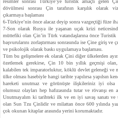
resimler sonrası Türkiye’ye turistik amaçlı gelen Çin
dövülmesi sonrası Çin tarafının karşılık olarak v
çıkarmaya başlaması
6-Türkiye’nin önce alacaz deyip sonra vazgeçtiği füze iha
7-Son olarak Rusya ile yaşanan uçak krizi neticesin
müttefiki olan Çin’in Türk vatandaşlarına önce Turistik 
başvurularını zorlaştırması sonrasında ise Çine giriş ve ç
ve psikolojik olarak baskı uygulamaya başlaması.
Tüm bu gelişmelere ek olarak Çini diğer ülkelerden ayıra
özetlemek gerekirse, Çin 10 bin yıllık geçmişi olan
kalabilen tek imparatorluktur, köklü devlet geleneği ve m
ülke olması hasebiyle hangi tarihte yapılırsa yapılsın ken
hareketi unutmaz ve görünüşte ilişkileriniz iyi olsa
olumsuz olayları hep hafızasında tutar ve rövanşı en ac
Unutmayalım ki tarihteki ilk ve en iyi savaş sanatı ve t
olan Sun Tzu Çinlidir ve milattan önce 600 yılında ya
çok okunan kitaplar arasında yerini korumaktadır.