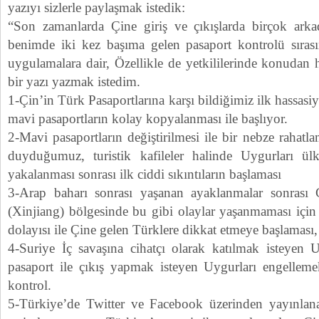
yazıyı sizlerle paylaşmak istedik:
“Son zamanlarda Çine giriş ve çıkışlarda birçok a
benimde iki kez başıma gelen pasaport kontrolü sıras
uygulamalara dair, Özellikle de yetkililerinde konudan 
bir yazı yazmak istedim.
1-Çin’in Türk Pasaportlarına karşı bildiğimiz ilk hassasi
mavi pasaportların kolay kopyalanması ile başlıyor.
2-Mavi pasaportların değiştirilmesi ile bir nebze rahatl
duyduğumuz, turistik kafileler halinde Uygurları ül
yakalanması sonrası ilk ciddi sıkıntıların başlaması
3-Arap baharı sonrası yaşanan ayaklanmalar sonrası
(Xinjiang) bölgesinde bu gibi olaylar yaşanmaması için
dolayısı ile Çine gelen Türklere dikkat etmeye başlaması,
4-Suriye İç savaşına cihatçı olarak katılmak isteyen U
pasaport ile çıkış yapmak isteyen Uygurları engellemek 
kontrol.
5-Türkiye’de Twitter ve Facebook üzerinden yayınlana