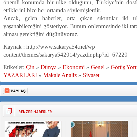
önemli konumda bir ülke olduğunu, Türkiye’nin dos
ettiklerini bize her ortamda söylemişlerdir.
Ancak, gelen haberler, orta çıkan sıkıntılar iki ü
yaşanabileceğini gösteriyor. Bunun önlenmesinde iki tar
alması gerektiğini düşünüyoruz.
Kaynak : http://www.sakarya54.net/wp
content/themes/sakarya542014/yazdir.php?id=67220
Etiketler:
Çin
»
Dünya
»
Ekonomi
»
Genel
»
Görüş Yor
YAZARLARI
»
Makale Analiz
»
Siyaset
BENZER HABERLER