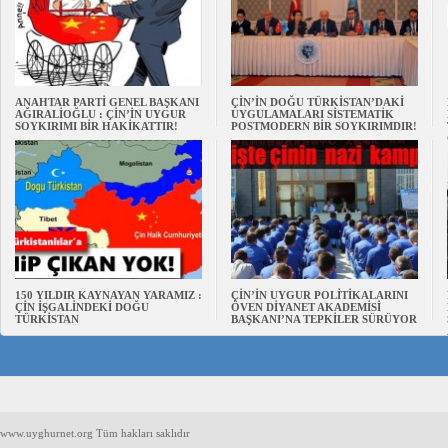
ANAHTAR PARTİ GENEL BAŞKANI
ÇİN’İN DOĞU TÜRKİSTAN’DAKİ
AĞIRALİOĞLU : ÇİN’İN UYGUR
UYGULAMALARI SİSTEMATİK
SOYKIRIMI BİR HAKİKATTIR!
POSTMODERN BİR SOYKIRIMDIR!
150 YILDIR KAYNAYAN YARAMIZ :
ÇİN’İN UYGUR POLİTİKALARINI
ÇİN İŞGALİNDEKİ DOĞU
ÖVEN DİYANET AKADEMİSİ
TÜRKİSTAN
BAŞKANI’NA TEPKİLER SÜRÜYOR
www.uyghurnet.org Tüm hakları saklıdır