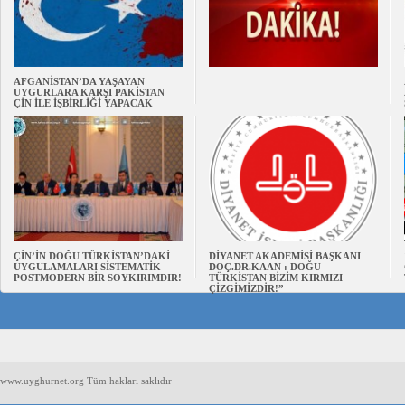
AFGANİSTAN’DA YAŞAYAN
UYGURLARA KARŞI PAKİSTAN
ÇİN İLE İŞBİRLİĞİ YAPACAK
ÇİN’İN DOĞU TÜRKİSTAN’DAKİ
DİYANET AKADEMİSİ BAŞKANI
UYGULAMALARI SİSTEMATİK
DOÇ.DR.KAAN : DOĞU
POSTMODERN BİR SOYKIRIMDIR!
TÜRKİSTAN BİZİM KIRMIZI
ÇİZGİMİZDİR!”
www.uyghurnet.org Tüm hakları saklıdır