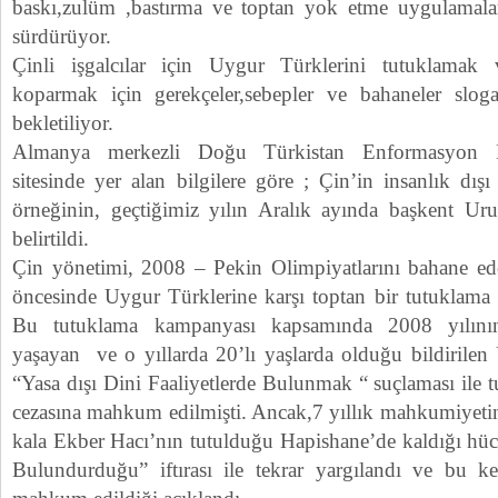
baskı,zulüm ,bastırma ve toptan yok etme uygulamaları
sürdürüyor.
Çinli işgalcılar için Uygur Türklerini tutuklamak
koparmak için gerekçeler,sebepler ve bahaneler sloga
bekletiliyor.
Almanya merkezli Doğu Türkistan Enformasyon Me
sitesinde yer alan bilgilere göre ; Çin’in insanlık dı
örneğinin, geçtiğimiz yılın Aralık ayında başkent Ur
belirtildi.
Çin yönetimi, 2008 – Pekin Olimpiyatlarını bahane ed
öncesinde Uygur Türklerine karşı toptan bir tutuklama 
Bu tutuklama kampanyası kapsamında 2008 yılının
yaşayan ve o yıllarda 20’lı yaşlarda olduğu bildirile
“Yasa dışı Dini Faaliyetlerde Bulunmak “ suçlaması ile t
cezasına mahkum edilmişti. Ancak,7 yıllık mahkumiyetin
kala Ekber Hacı’nın tutulduğu Hapishane’de kaldığı hüc
Bulundurduğu” iftırası ile tekrar yargılandı ve bu k