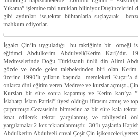
tutulduğu hapishanelerde “Zorunlu Eğitim = Psikoloji
Yıkama” işlemine tabi tutukları biliniyor.Düşüncelerini
gibi aydınları ise,tekrar bühtanlarla suçlayarak ben
mahkum ediyorlar.
İşgalcı Çin’in uyguladığı bu taktiğinin bir örneği i
eğitimci Abdulkerim Abdulveli(Kerim Kari)’dır. 19
Medreselerinde Doğu Türkistanlı ünlü din Alimi A
gözde ve önde gelen talebelerinden biri olan Kerim k
üzerine 1990’lı yılların başında memleketi Kuçar’a
onlarca dini eğitim veren Medrese ve kurslar açmıştı.,Ç
Kursları bir süre sonra kapatmış ve Kerim karı’ya ”
İslahatçı İslam Partisi” üyesi olduğu ifirasını atmış ve t
çarptırmıştı.Cezasısinin bitmesine az bir süre kala tekra
isnat edilerek tekrar yargılanmış ve tahliyesini ö
yargılamalar 2 kez tekraralanmıştir. 30’lı yaşlarda Hapi
Abdulkerim Abdulveli envai Çeşit Çin işikenceleri,yetersi