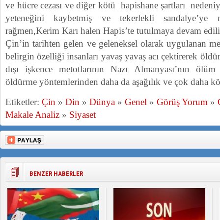
ve hücre cezası ve diğer kötü hapishane şartları neden
yeteneğini kaybetmiş ve tekerlekli sandalye’ye 
rağmen,Kerim Karı halen Hapis’te tutulmaya devam edili
Çin’in tarihten gelen ve geleneksel olarak uygulanan m
belirgin özelliği insanları yavaş yavaş acı çektirerek öld
dışı işkence metotlarının Nazı Almanyası’nın ölüm
öldürme yöntemlerinden daha da aşağılık ve çok daha köt
Etiketler:
Çin
»
Din
»
Dünya
»
Genel
»
Görüş Yorum
»
Makale Analiz
»
Siyaset
BENZER HABERLER