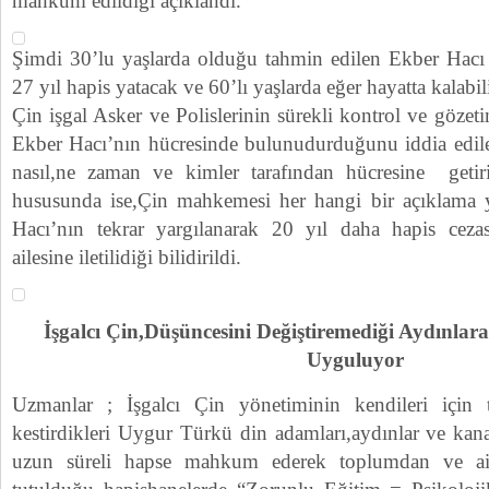
mahkum edildiği açıklandı.
Şimdi 30’lu yaşlarda olduğu tahmin edilen Ekber Hacı 
27 yıl hapis yatacak ve 60’lı yaşlarda eğer hayatta kalabili
Çin işgal Asker ve Polislerinin sürekli kontrol ve göze
Ekber Hacı’nın hücresinde bulunudurduğunu iddia edil
nasıl,ne zaman ve kimler tarafından hücresine get
hususunda ise,Çin mahkemesi her hangi bir açıklama
Hacı’nın tekrar yargılanarak 20 yıl daha hapis cezasın
ailesine iletilidiği bilidirildi.
İşgalcı Çin,Düşüncesini Değiştiremediği Aydınlar
Uyguluyor
Uzmanlar ; İşgalcı Çin yönetiminin kendileri için t
kestirdikleri Uygur Türkü din adamları,aydınlar ve kana
uzun süreli hapse mahkum ederek toplumdan ve aile