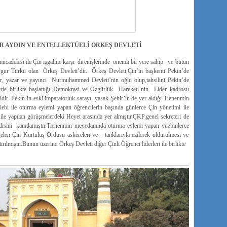
R AYDIN VE ENTELLEKTÜELİ ÖRKEŞ DEVLETİ
cadelesi ile Çin işgaline karşı direnişlerinde önemli bir yere sahip ve bütün
ygur Türkü olan Örkeş Devleti’dir. Örkeş Devleti,Çin’in başkenti Pekin’de
ir, yazar ve yayıncı Nurmuhammed Devleti’nin oğlu olup,tahsilini Pekin’de
erle birlikte başlattığı Demokrasi ve Özgürlük Hareketi’nin Lider kadrosu
dir. Pekin’in eski imparatorluk sarayı, yasak Şehir’in de yer aldığı Tienenmin
i ile oturma eylemi yapan öğrencilerin başında günlerce Çin yönetimi ile
le yapılan görüşmelerdeki Heyet arasında yer almıştir.ÇKP.genel sekreteri de
endisini kanıtlamıştır.Tienenmin meyedanında oturma eylemi yapan yüzbinlerce
len Çin Kurtuluş Ordusu askereleri ve tanklarıyla ezilerek öldürülmesi ve
ırılmıştır.Bunun üzerine Örkeş Devleti diğer Çinli Öğrenci liderleri ile birlikte