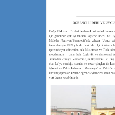
ÖĞRENCİ LİDERİ VE UYGU
Doğu Türkistan Türklerinin demokrasi ve hak hukuk mü
Çin genelinde çok iyi tanınan öğrenci lideri bir U
Milletler Neşriyatı(Basımevi)’nda çalışan Uygur şa
tamamlamıştır.1989 yılında Pekin’de Çinli öğrencil
içerisinde yer edinebilen tek Müslüman ve Türk lideri
meydanında daha fazla özgürlük ve demokrasi taleb
mücadele etmiştir. Zaman’ın Çin Başbakanı Le Ping i
olan Le’ye sorduğu sorular ve cesur çıkışları ile k
öğrenci ve Pekin halkının Mançurya’dan Pekin’e ge
katliam yapmaları üzerine öğrenci eylemeleri kanla bast
yurt dışına kaçabilmiştir.