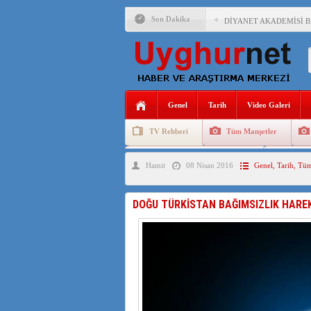
Son Dakika
DİYANET AKADEMİSİ B
150 YILDIR KAYNAYAN
ÇİN’İN UYGUR POLİTİ
MHP’DEN URUMÇİ KATL
Genel
Tarih
Video Galeri
ÇİN’İN ANKARA BÜYÜKE
TV Rehberi
Tüm Manşetler
İŞGALCİ ÇİN’DEN “FET
Uygurlarda Düğün ve Cenaze
Uygur 
Hamit
08 Nisan 2016
Genel
,
Tarih
,
Tüm
SAADET PARTİSİ İLÇE 
İŞGALCİ ÇİN,DOĞU TÜ
DOĞU TÜRKİSTAN BAĞIMSIZLIK HAREK
AZİZANA KAŞGAR : IŞI