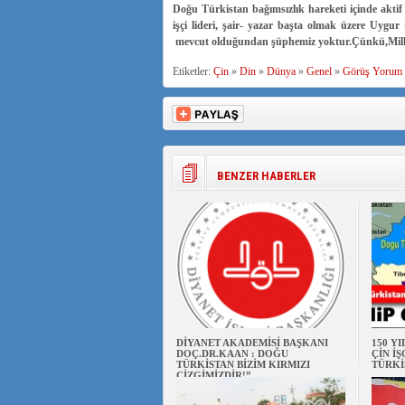
Doğu Türkistan bağımsızlık hareketi içinde aktif 
işçi lideri, şair- yazar başta olmak üzere Uyg
mevcut olduğundan şüphemiz yoktur.Çünkü,Milletler
Etiketler:
Çin
»
Din
»
Dünya
»
Genel
»
Görüş Yorum
BENZER HABERLER
DİYANET AKADEMİSİ BAŞKANI
150 Y
DOÇ.DR.KAAN : DOĞU
ÇİN İ
TÜRKİSTAN BİZİM KIRMIZI
TÜRKİ
ÇİZGİMİZDİR!”