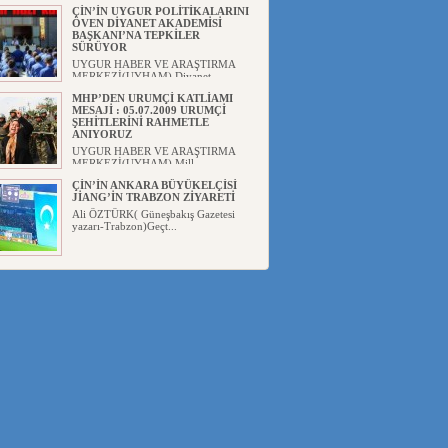
ÇİN’İN UYGUR POLİTİKALARINI
ÖVEN DİYANET AKADEMİSİ
BAŞKANI’NA TEPKİLER
SÜRÜYOR
UYGUR HABER VE ARAŞTIRMA
MERKEZİ(UYHAM) Diyanet
Akademis...
MHP’DEN URUMÇİ KATLİAMI
MESAJİ : 05.07.2009 URUMÇİ
ŞEHİTLERİNİ RAHMETLE
ANIYORUZ
UYGUR HABER VE ARAŞTIRMA
MERKEZİ(UYHAM) Mill...
ÇİN’İN ANKARA BÜYÜKELÇİSİ
JİANG’İN TRABZON ZİYARETİ
Ali ÖZTÜRK( Güneşbakış Gazetesi
yazarı-Trabzon)Geçt...
İŞGALCİ ÇİN’DEN “FETİHLER
SULTANI MEHMET”DİZİSİNE
GARİP SANSÜR VE HADSIZ İHTAR
Av. Oğuzhan ŞAHİN ÇİN'İN
TÜRKİYE'DE SANSÜR ARAYIŞI VE
...
SAADET PARTİSİ İLÇE BAŞKANI :
TEMMUZ AYI,DOĞU TÜRKİSTAN
İÇİN KATLİAM AYI DEĞİLDİR !
UYGUR HABER VE ARAŞTIRMA
MERKEZİ(UYHAM) Komünist
Çin'in...
İŞGALCİ ÇİN,DOĞU