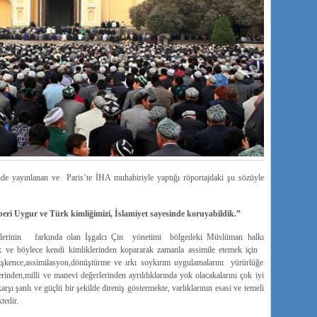
 yayınlanan ve Paris’te İHA muhabiriyle yaptığı röportajdaki şu sözüyle
eri Uygur ve Türk kimliğimizi, İslamiyet sayesinde koruyabildik.”
zlerinin farkında olan İşgalcı Çin yönetimi bölgedeki Müslüman halkı
k ve böylece kendi kimliklerinden kopararak zamanla assimile etemek için
,işkence,assimilasyon,dönüştürme ve ırkı soykırım uygulamalarını yürürlüğe
den,milli ve manevi değerlerinden ayrıldıklarında yok olacakalarını çok iyi
arşı şanlı ve güçlü bir şekilde direniş göstermekte, varlıklarının esasi ve temeli
tedir.