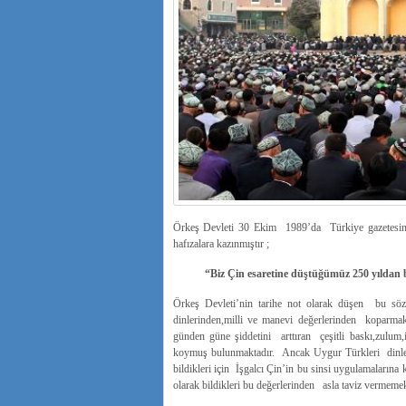
Örkeş Devleti 30 Ekim 1989’da Türkiye gazetesinde
hafızalara kazınmıştır ;
“Biz Çin esaretine düştüğümüz 250 yıldan b
Örkeş Devleti’nin tarihe not olarak düşen bu sö
dinlerinden,milli ve manevi değerlerinden koparma
günden güne şiddetini arttıran çeşitli baskı,zulum
koymuş bulunmaktadır. Ancak Uygur Türkleri dinlerin
bildikleri için İşgalcı Çin’in bu sinsi uygulamalarına k
olarak bildikleri bu değerlerinden asla taviz vermemek