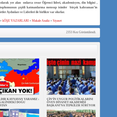
olarak yer alan onlarca cesur Öğrenci lideri, akademisyen, din bilgini ,
ur toplumunun çeşitli katmanlarına mensup isimler birçok kahraman’in
 Aydınları ve Liderleri ile birlikte var olurlar.
»
kÖŞE YAZARLARI
»
Makale Analiz
»
Siyaset
2353 Kez Görüntülendi.
ILDIR KAYNAYAN YARAMIZ :
ÇİN’İN UYGUR POLİTİKALARINI
ŞGALİNDEKİ DOĞU
ÖVEN DİYANET AKADEMİSİ
STAN
BAŞKANI’NA TEPKİLER SÜRÜYOR