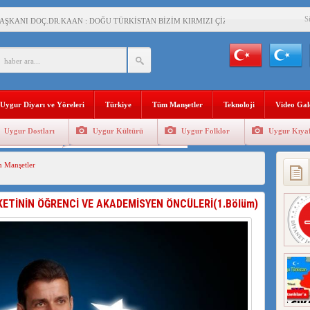
S
AŞKANI DOÇ.DR.KAAN : DOĞU TÜRKİSTAN BİZİM KIRMIZI ÇİZGİMİZDİR!”
 YARAMIZ : ÇİN İŞGALİNDEKİ DOĞU TÜRKİSTAN
KALARINI ÖVEN DİYANET AKADEMİSİ BAŞKANI’NA TEPKİLER SÜRÜYOR
İAMI MESAJİ : 05.07.2009 URUMÇİ ŞEHİTLERİNİ RAHMETLE ANIYORUZ
Uygur Diyarı ve Yöreleri
Türkiye
Tüm Manşetler
Teknoloji
Video Gal
LÇİSİ JİANG’İN TRABZON ZİYARETİ
Uygur Dostları
Uygur Kültürü
Uygur Folklor
Uygur Kıyaf
İHLER SULTANI MEHMET”DİZİSİNE GARİP SANSÜR VE HADSIZ İHTAR
Geleneksel Tip
Uygur Geleneksel Sporlar
 Manşetler
BAŞKANI : TEMMUZ AYI,DOĞU TÜRKİSTAN İÇİN KATLİAM AYI DEĞİLDİR !
RKİSTAN’DA EN AZ 143 BİN UYGUR ÇOCUĞU AİLELERİNDEN KOPARDI
ETİNİN ÖĞRENCİ VE AKADEMİSYEN ÖNCÜLERİ(1.Bölüm)
KLAR ALTINDA BİR VİTRİN Mİ, SUSTURULMUŞBER HAFİZA Mİ?