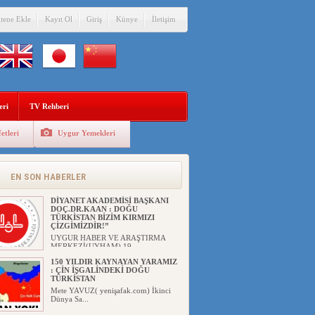
itene Ekle
Kayıt Ol
Giriş
Künye
İletişim
eri
TV Rehberi
etleri
Uygur Yemekleri
EN SON HABERLER
DİYANET AKADEMİSİ BAŞKANI
DOÇ.DR.KAAN : DOĞU
TÜRKİSTAN BİZİM KIRMIZI
ÇİZGİMİZDİR!”
UYGUR HABER VE ARAŞTIRMA
MERKEZİ(UYHAM) 19...
150 YILDIR KAYNAYAN YARAMIZ
: ÇİN İŞGALİNDEKİ DOĞU
TÜRKİSTAN
Mete YAVUZ( yenişafak.com) İkinci
Dünya Sa...