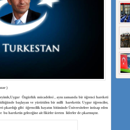
zar )
 deyimle,Uygur Özgürlük mücadelesi , aynı zamanda bir öğrenci hareketi
üğünde başlayan ve yürütülen bir milli harekettir. Uygur öğrenciler,
ri çıkardığı gibi öğrencilik hayatın bitiminde Üniversitelere intisap eden
u hareketin geleceğine ait fikirler üreten liderler de çıkarmıştır.