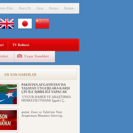
itene Ekle
Kayıt Ol
Giriş
Künye
İletişim
eri
TV Rehberi
etleri
Uygur Yemekleri
ÇİN’İN “GÜVENLİK”SÖYLEMİ İLE
DOĞU TÜRKİSTAN’DA
MEŞRULAŞTIRDIĞI ÇKP DEVLET
TERÖRÜ
EN SON HABERLER
YILMAZ ER(habernida.com) Çin
yönetimi 4 Ağustos 2...
PAKİSTAN,AFGANİSTAN’DA
YAŞAYAN UYGURLARA KARŞI
ÇİN İLE İŞBİRLİĞİ YAPACAK
UYGUR HABER VE ARAŞTIRMA
MERKEZİ(UYHAM) İşgalci Ç...
atejisi: Zenz ve Tohti'nin Yeni
Araştırması Massimo Introvig...