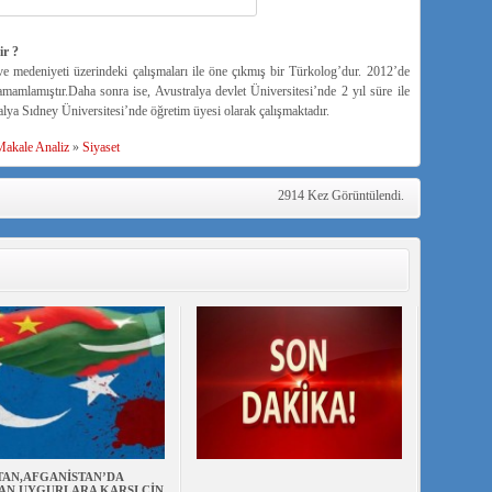
ir ?
ve medeniyeti üzerindeki çalışmaları ile öne çıkmış bir Türkolog’dur. 2012’de
mamlamıştır.Daha sonra ise, Avustralya devlet Üniversitesi’nde 2 yıl süre ile
lya Sıdney Üniversitesi’nde öğretim üyesi olarak çalışmaktadır.
akale Analiz
»
Siyaset
2914 Kez Görüntülendi.
TAN,AFGANİSTAN’DA
AN UYGURLARA KARŞI ÇİN