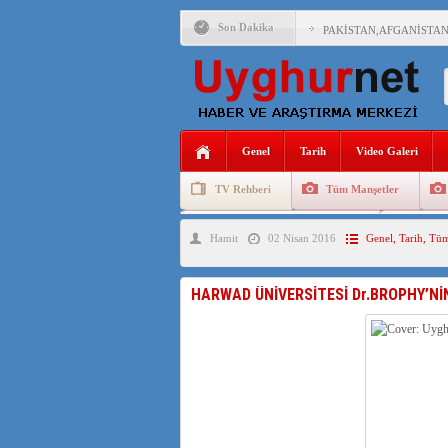
Son Dakika
PAKİSTAN,AFGANİSTAN
ANAHTAR PARTİ GENEL 
ÇİN’İN DOĞU TÜRKİST
Genel
Tarih
Video Galeri
DİYANET AKADEMİSİ B
TV Rehberi
Tüm Manşetler
150 YILDIR KAYNAYAN
Uygurlarda Düğün ve Cenaze
Uygur 
Hamit
02 Nisan 2016
Genel
,
Tarih
,
Tüm
ÇİN’İN UYGUR POLİTİ
MHP’DEN URUMÇİ KATL
HARWAD ÜNİVERSİTESİ Dr.BROPHY’NİN 
ÇİN’İN ANKARA BÜYÜKE