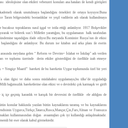
ı ideolojisine olan etkileri vebenzeri konuları ana hataları ile kendi görüşleri
demeli olarak unutulmaya başlandığını örnekleri ile ortaya koyuyor.Buna
ce Tarım bölgesindeki bostanlıklar ve yeşil vadilerin adı olarak kullanılmaya
ucaksız topraklarını nasıl işgal ve istila ettiği anlatılıyor. 1917 Bolşevikler
yırarak ve bölerek sun’i Milletler yarattığını, bu uygulamanın halk tarafından
gündemine taşındığını ifade ediyor.Bu meyanda Komünist Rusya’nın de etkisi
 başlandığını de anlatılıyor. Bu durum ise kitabın asıl arka planı ile eserin
arasında meydana gelen “ Reform ve Devrim= İslahat ve İnkilap” adı verilen
rı ve toplumu üzerinde derin etkiler gösterdiğini de özellikle izah etmeye
ik = Yengiçe Maarif” hareketi ile bu hareketin Uygur toplumunda özel bir yeri
n’a olan ilgisi ve daha sonra müdahalesi uygulamaya,bu ülke’de uyguladığı
 Milli bağımsızlık hareketlerine olan etkisi ve o devirdeki çok karmaşık ve girift
 iç içe geçmiş karanlık ve karışık bir devresini de özellikle ele aldığını de
tün konular hakkında yazılan bütün kaynaklarını taramış ve bu kaynaklarını
 Kendisinin Uygurca,Türkçe,Tatarca,Rusca,Mançur,Çin,Fars,Alman ve Fransızca
nakları kullanmasından doğan avaantajları çok iyi kullandığı anlaşılmaktadır.
nemli bir eser olarak kabul görmektedir.