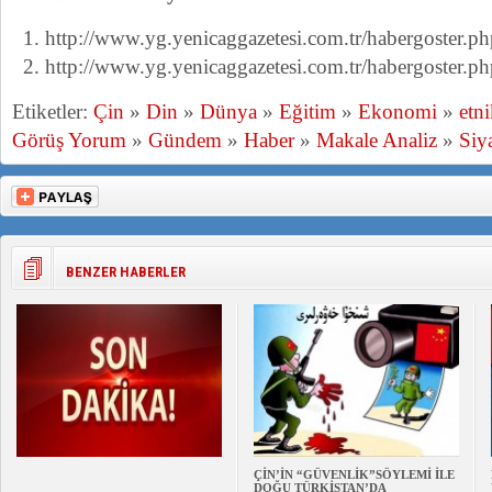
http://www.yg.yenicaggazetesi.com.tr/habergoster.
http://www.yg.yenicaggazetesi.com.tr/habergoster.
Etiketler:
Çin
»
Din
»
Dünya
»
Eğitim
»
Ekonomi
»
etn
Görüş Yorum
»
Gündem
»
Haber
»
Makale Analiz
»
Siy
BENZER HABERLER
ÇİN’İN “GÜVENLİK”SÖYLEMİ İLE
DOĞU TÜRKİSTAN’DA