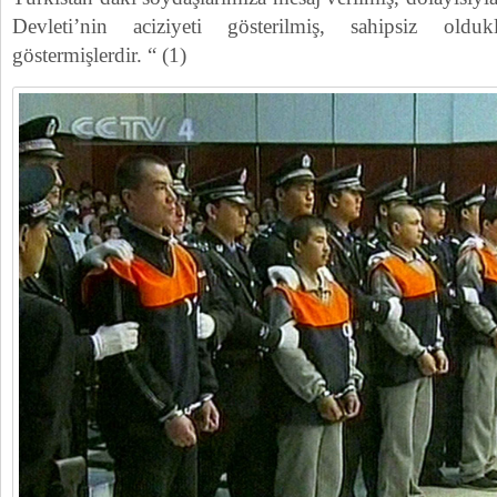
Devleti’nin aciziyeti gösterilmiş, sahipsiz old
göstermişlerdir. “ (1)