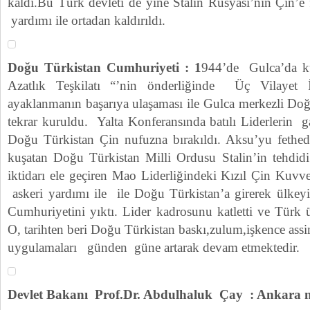
kaldı.Bu Türk devleti de yine Stalin Rusyası’nın Çin’e f
yardımı ile ortadan kaldırıldı.
Doğu Türkistan Cumhuriyeti : 1
944’de Gulca’da ku
Azatlık Teşkilatı “’nin önderliğinde Üç Vilayet İ
ayaklanmanın başarıya ulaşaması ile Gulca merkezli Do
tekrar kuruldu. Yalta Konferansında batılı Liderlerin ga
Doğu Türkistan Çin nufuzna bırakıldı. Aksu’yu fethed
kuşatan Doğu Türkistan Milli Ordusu Stalin’in tehdid
iktidarı ele geçiren Mao Liderliğindeki Kızıl Çin Kuvv
askeri yardımı ile ile Doğu Türkistan’a girerek ülkeyi 
Cumhuriyetini yıktı. Lider kadrosunu katletti ve Türk ül
O, tarihten beri Doğu Türkistan baskı,zulum,işkence assi
uygulamaları günden güne artarak devam etmektedir.
Devlet Bakanı Prof.Dr. Abdulhaluk Çay : Ankara n