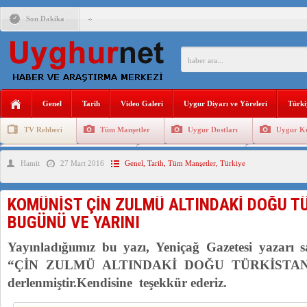
Son Dakika
ANAHTAR PARTİ GENEL BAŞKANI AĞIRALİOĞLU : ÇİN’İN
ÇİN’İN DOĞU TÜRKİSTAN’DAKİ UYGULAMALARI SİSTEM
DİYANET AKADEMİSİ BAŞKANI DOÇ.DR.KAAN : DOĞU TÜR
Genel
Tarih
Video Galeri
Uygur Diyarı ve Yöreleri
Türki
150 YILDIR KAYNAYAN YARAMIZ : ÇİN İŞGALİNDEKİ DO
TV Rehberi
Tüm Manşetler
Uygur Dostları
Uygur Kü
ÇİN’İN UYGUR POLİTİKALARINI ÖVEN DİYANET AKADEM
Uygurlarda Düğün ve Cenaze
Uygur Geleneksel Tip
Uygur Gele
Hamit
27 Mart 2016
Genel
,
Tarih
,
Tüm Manşetler
,
Türkiye
MHP’DEN URUMÇİ KATLİAMI MESAJİ : 05.07.2009 URUM
KOMÜNİST ÇİN ZULMÜ ALTINDAKİ DOĞU T
BUGÜNÜ VE YARINI
Yayınladığıımız bu yazı, Yeniçağ Gazetesi yazar
“ÇİN ZULMÜ ALTINDAKİ DOĞU TÜRKİSTAN” ad
derlenmiştir.Kendisine teşekkür ederiz.