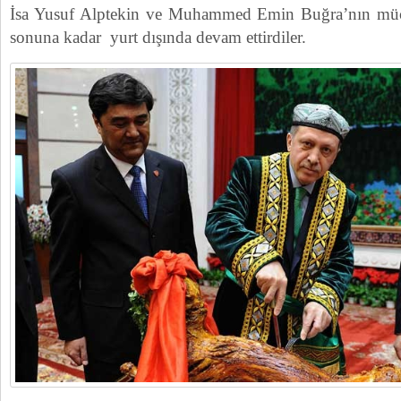
İsa Yusuf Alptekin ve Muhammed Emin Buğra’nın mücad
sonuna kadar yurt dışında devam ettirdiler.