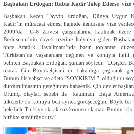
Başbakan Erdoğan: Rabia Kadir Talep Ederse vize v
Başbakan Recep Tayyip Erdoğan, Dünya Uygur Ku
Kadir’in müracaat etmesi halinde kendisine vize verile
2009’da G-8 Zirvesi çalışmalarına katılmak üzere 
Berlusconi’nin daveti üzerine İtalya’ya giden Başbak
önce Atatürk Havalimanı’nda basın toplantısı düze
Türkistan’da yaşananlara değinen ve konuyla ilgili gir
belirten Başbakan Erdoğan, şunları söyledi: “Dışişleri B
olarak Çin Büyükelçisini de bakanlığa çağırarak gere
Bunun bir vahşet ve adeta “SOYKIRIM ” olduğunu söyle
durdurulmasının gereğinden bahsettik. Çin devlet başkanı
Urumçi olayları sebebi ile katılmadı. Başta Amerik
ülkelerle bu konuyu ben ayrıca görüşeceğim. Böyle bir 
hele hele Türkiye olarak söz konusu olamaz. Bunun için 
birlikte sürdürüyoruz.”