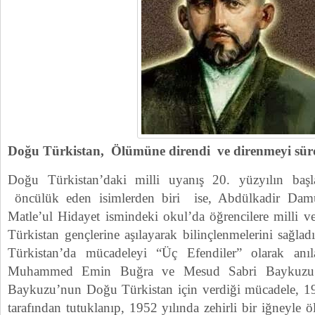
Doğu Türkistan, Ölümüne direndi ve direnmeyi s
Doğu Türkistan’daki milli uyanış 20. yüzyılın başla
öncülük eden isimlerden biri ise, Abdülkadir Damull
Matle’ul Hidayet ismindeki okul’da öğrencilere milli 
Türkistan gençlerine aşılayarak bilinçlenmelerini sağla
Türkistan’da mücadeleyi “Üç Efendiler” olarak anı
Muhammed Emin Buğra ve Mesud Sabri Baykuzu ü
Baykuzu’nun Doğu Türkistan için verdiği mücadele, 19
tarafından tutuklanıp, 1952 yılında zehirli bir iğneyle 