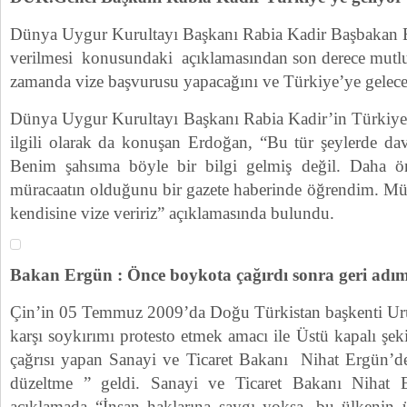
Dünya Uygur Kurultayı Başkanı Rabia Kadir Başbakan 
verilmesi konusundaki açıklamasından son derece mutl
zamanda vize başvurusu yapacağını ve Türkiye’ye geleceğ
Dünya Uygur Kurultayı Başkanı Rabia Kadir’in Türkiye’d
ilgili olarak da konuşan Erdoğan, “Bu tür şeylerde dav
Benim şahsıma böyle bir bilgi gelmiş değil. Daha önc
müracaatın olduğunu bir gazete haberinde öğrendim. Mür
kendisine vize veririz” açıklamasında bulundu.
Bakan Ergün : Önce boykota çağırdı sonra geri adım 
Çin’in 05 Temmuz 2009’da Doğu Türkistan başkenti Uru
karşı soykırımı protesto etmek amacı ile Üstü kapalı şek
çağrısı yapan Sanayi ve Ticaret Bakanı Nihat Ergün’de
düzeltme ” geldi. Sanayi ve Ticaret Bakanı Nihat E
açıklamada “İnsan haklarına saygı yoksa, bu ülkenin ür