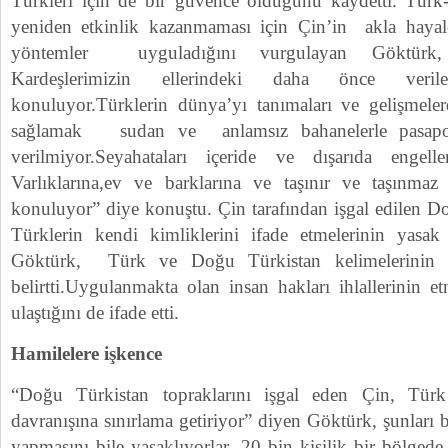
Türkleri için de bir güvence olduğunu kaydetti. Türk
yeniden etkinlik kazanmaması için Çin’in akla hayale
yöntemler uyguladığını vurgulayan Göktürk,
Kardeşlerimizin ellerindeki daha önce veril
konuluyor.Türklerin dünya’yı tanımaları ve gelişmeler
sağlamak sudan ve anlamsız bahanelerle pasaportl
verilmiyor.Seyahataları içeride ve dışarıda engellen
Varlıklarına,ev ve barklarına ve taşınır ve taşın
konuluyor” diye konuştu. Çin tarafından işgal edilen D
Türklerin kendi kimliklerini ifade etmelerinin yasa
Göktürk, Türk ve Doğu Türkistan kelimelerinin te
belirtti.Uygulanmakta olan insan hakları ihlallerinin e
ulaştığını de ifade etti.
Hamilelere işkence
“Doğu Türkistan topraklarını işgal eden Çin, Tür
davranışına sınırlama getiriyor” diyen Göktürk, şunları 
yapmasını bile yasaklıyorlar. 20 bin kişilik bir bölge