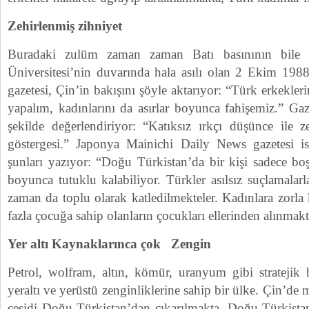
Zehirlenmiş zihniyet
Buradaki zulüm zaman zaman Batı basınının bile d
Üniversitesi’nin duvarında hala asılı olan 2 Ekim 1988
gazetesi, Çin’in bakışını şöyle aktarıyor: “Türk erkekle
yapalım, kadınlarını da asırlar boyunca fahişemiz.” Ga
şekilde değerlendiriyor: “Katıksız ırkçı düşünce ile z
göstergesi.” Japonya Mainichi Daily News gazetesi is
şunları yazıyor: “Doğu Türkistan’da bir kişi sadece boş
boyunca tutuklu kalabiliyor. Türkler asılsız suçlamala
zaman da toplu olarak katledilmekteler. Kadınlara zorla 
fazla çocuğa sahip olanların çocukları ellerinden alınmakt
Yer altı Kaynaklarınca çok Zengin
Petrol, wolfram, altın, kömür, uranyum gibi stratejik
yeraltı ve yerüstü zenginliklerine sahip bir ülke. Çin’
çeşidi Doğu Türkistan’dan çıkarılmakta. Doğu Türkista