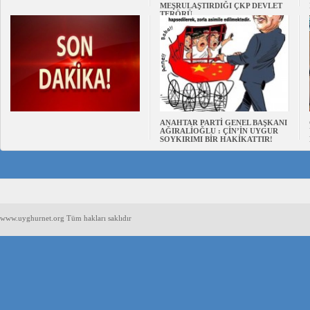
MEŞRULAŞTIRDIĞI ÇKP DEVLET
TERÖRÜ
ANAHTAR PARTİ GENEL BAŞKANI
AĞIRALİOĞLU : ÇİN’İN UYGUR
SOYKIRIMI BİR HAKİKATTIR!
www.uyghurnet.org Tüm hakları saklıdır