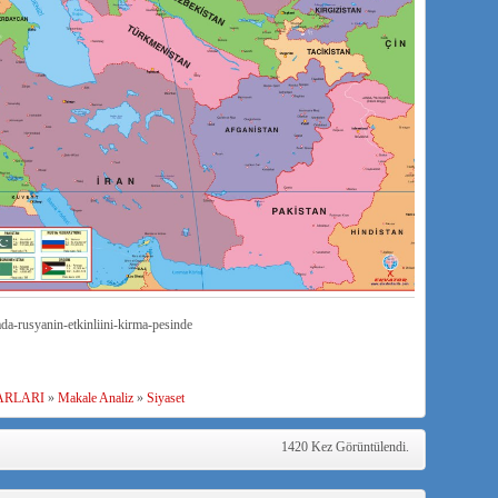
da-rusyanin-etkinliini-kirma-pesinde
ARLARI
»
Makale Analiz
»
Siyaset
1420 Kez Görüntülendi.