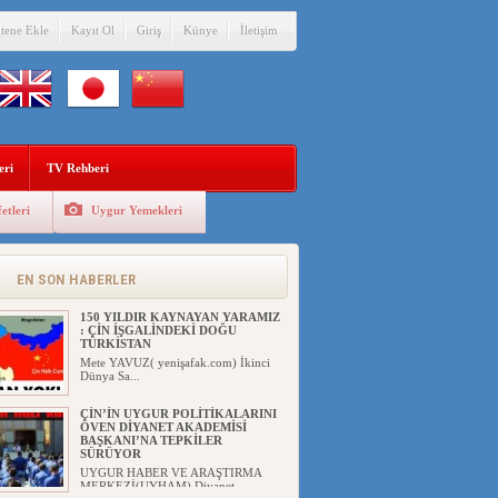
itene Ekle
Kayıt Ol
Giriş
Künye
İletişim
eri
TV Rehberi
etleri
Uygur Yemekleri
DİYANET AKADEMİSİ BAŞKANI
DOÇ.DR.KAAN : DOĞU
TÜRKİSTAN BİZİM KIRMIZI
ÇİZGİMİZDİR!”
EN SON HABERLER
UYGUR HABER VE ARAŞTIRMA
MERKEZİ(UYHAM) 19...
150 YILDIR KAYNAYAN YARAMIZ
: ÇİN İŞGALİNDEKİ DOĞU
TÜRKİSTAN
Mete YAVUZ( yenişafak.com) İkinci
Dünya Sa...
ÇİN’İN UYGUR POLİTİKALARINI
ÖVEN DİYANET AKADEMİSİ
BAŞKANI’NA TEPKİLER
SÜRÜYOR
UYGUR HABER VE ARAŞTIRMA
MERKEZİ(UYHAM) Diyanet