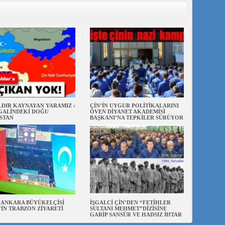
ILDIR KAYNAYAN YARAMIZ :
ÇİN’İN UYGUR POLİTİKALARINI
ŞGALİNDEKİ DOĞU
ÖVEN DİYANET AKADEMİSİ
STAN
BAŞKANI’NA TEPKİLER SÜRÜYOR
N ANKARA BÜYÜKELÇİSİ
İŞGALCİ ÇİN’DEN “FETİHLER
’İN TRABZON ZİYARETİ
SULTANI MEHMET”DİZİSİNE
GARİP SANSÜR VE HADSIZ İHTAR