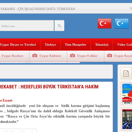
S
 YARAMIZ : ÇİN İŞGALİNDEKİ DOĞU TÜRKİSTAN
KALARINI ÖVEN DİYANET AKADEMİSİ BAŞKANI’NA TEPKİLER SÜRÜYOR
İAMI MESAJİ : 05.07.2009 URUMÇİ ŞEHİTLERİNİ RAHMETLE ANIYORUZ
LÇİSİ JİANG’İN TRABZON ZİYARETİ
Uygur Diyarı ve Yöreleri
Türkiye
Tüm Manşetler
Teknoloji
Video Gal
İHLER SULTANI MEHMET”DİZİSİNE GARİP SANSÜR VE HADSIZ İHTAR
Uygur Dostları
Uygur Kültürü
Uygur Folklor
Uygur Kıyaf
BAŞKANI : TEMMUZ AYI,DOĞU TÜRKİSTAN İÇİN KATLİAM AYI DEĞİLDİR !
Geleneksel Tip
Uygur Geleneksel Sporlar
RKİSTAN’DA EN AZ 143 BİN UYGUR ÇOCUĞU AİLELERİNDEN KOPARDI
REKABET : HEDEFLERİ BÜYÜK TÜRKİSTAN’A HAKİM
KLAR ALTINDA BİR VİTRİN Mİ, SUSTURULMUŞBER HAFİZA Mİ?
e Escort
kendi öncülüğünde yeni bir oluşum ve birlik kurma girişimi başlatmış
se , bölgede Rusya’nın da dahil olduğu Kolektif Güvenlik Anlaşması
lıyor. “Rusya ve Çin Orta Asya’da etkinlik kurma yarışında büyük bir
şılmaktadır.”