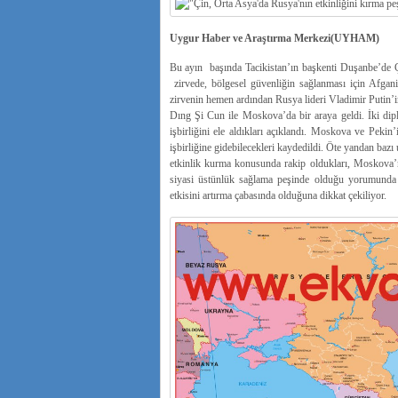
Uygur Haber ve Araştırma Merkezi(UYHAM)
Bu ayın başında Tacikistan’ın başkenti Duşanbe’de Çin
zirvede, bölgesel güvenliğin sağlanması için Afgani
zirvenin hemen ardından Rusya lideri Vladimir Putin’i
Dıng Şi Cun ile Moskova’da bir araya geldi. İki dip
işbirliğini ele aldıkları açıklandı. Moskova ve Pekin’
işbirliğine gidebilecekleri kaydedildi. Öte yandan ba
etkinlik kurma konusunda rakip oldukları, Moskova’
siyasi üstünlük sağlama peşinde olduğu yorumunda b
etkisini artırma çabasında olduğuna dikkat çekiliyor.