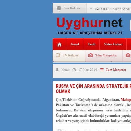
Son Dakika
150 YILDIR KAYNAYAN
ÇİN’İN UYGUR POLİTİ
MHP’DEN URUMÇİ KATL
ÇİN’İN ANKARA BÜYÜKE
Genel
Tarih
Video Galeri
İŞGALCİ ÇİN’DEN “FET
TV Rehberi
Tüm Manşetler
SAADET PARTİSİ İLÇE 
Uygurlarda Düğün ve Cenaze
Uygur 
Hamit
17 Mart 2016
Tüm Manşetler
İŞGALCİ ÇİN,DOĞU TÜ
RUSYA VE ÇİN ARASINDA STRATEJİK 
OLMAK
AZİZANA KAŞGAR : IŞI
Çin,Türkistan Coğrafyasında Afganistan,
Maltep
Pakistan ve Tacikistan’ı de arkasına alarak , 
bulunuyor. Bu yeni oluşumun esas hedefinin i
Örgütü’ne alternatif olabileceği yorumları yapı
rekabet ve yarış içinde bulundukları kolayca anla