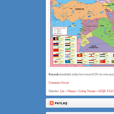
Kaynak:
karabakh.today/news/asia/4229-cin-orta-asya
Umraniye Escort
Etiketler:
Çin
»
Dünya
»
Görüş Yorum
»
kÖŞE YAZ