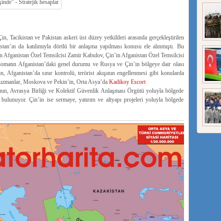
, Tacikistan ve Pakistan askeri üst düzey yetkilileri arasında gerçekleştirilen
stan’ın da katılımıyla dörtlü bir anlaşma yapılması konusu ele alınmıştı. Bu
n Afganistan Özel Temsilcisi Zamir Kabulov, Çin’in Afganistan Özel Temsilcisi
lomatın Afganistan’daki genel durumu ve Rusya ve Çin’in bölgeye dair olası
in, Afganistan’da sınır kontrolü, terörist akışının engellenmesi gibi konularda
zı uzmanlar, Moskova ve Pekin’in, Orta Asya’da
Kadikoy Escort
nın, Avrasya Birliği ve Kolektif Güvenlik Anlaşması Örgütü yoluyla bölgede
ulunuyor. Çin’in ise sermaye, yatırım ve altyapı projeleri yoluyla bölgede