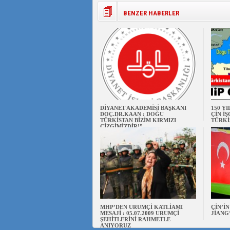
BENZER HABERLER
DİYANET AKADEMİSİ BAŞKANI
150 Y
DOÇ.DR.KAAN : DOĞU
ÇİN İ
TÜRKİSTAN BİZİM KIRMIZI
TÜRKİ
ÇİZGİMİZDİR!”
MHP’DEN URUMÇİ KATLİAMI
ÇİN’İ
MESAJİ : 05.07.2009 URUMÇİ
JİANG
ŞEHİTLERİNİ RAHMETLE
ANIYORUZ