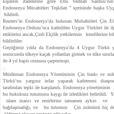
kişilerin ifadelerine göre Ebu Veddah Santusi’ni
Endonezya Mücahitleri Teşkilatı ” içerisinde başka U
bildirdi.
Reuters’in Endonezya’da bulunan Muhabirleri Çin Elç
Endonezya Ordusu’nca katledilen Uygur Türkleri ile ilgi
ettiklerini ancak,Çinli Elçilik yetkilerinin kendilerine bi
bildirdiler.
Geçtiğimiz yılda da Endonezya’da 4 Uygur Türkü y
sonucunda ülkeye kaçak yollardan girmek ve ülke sınırlar
ile 4 yıl hapis cezasına çarptırmıştı.
Müslüman Endonezya Yönetiminin Çin baskı ve zu
Türkü’nu yargısız infaz yaparak katletmesi diaspo
tarafından tepki ile karşılandı. Endonezya yönetiminin 
bu hukuksuz tutumunu kaygı ile izledikleri belirtildi. Y
islam inancı ve emirlerine tamamen aykırı ve İs
bağdaşmadığı, ve bu tutumun Çin zulmünü hiç de a
öldürme olayını protesto ediyorlar.