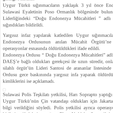
Uygur Türkü sığınmacıların yaklaşık 3 yıl önce End
Sulawasi Eyaletinin Poso Ormanlık bölgesinde bulu
Liderliğindeki “Doğu Endonezya Mücahitleri ” adl
sığındıkları bildirildi.
Yargısız infaz yapılarak katledilen Uygur sığınmacıl
Endonezya Ordusunun anılan Mücahit Örgütü’ne ka
operasyonlar esnasında öldürüldükleri ifade edildi.
Endonezya Ordusu “ Doğu Endonezya Mücahitleri” adlı 
DAEŞ’e bağlı oldukları gerekçesi ile uzun süredir, on
silahlı örgüt’ün Lideri Santosi de arananlar listesi
Ordusu gece baskınında yargısız infa yaparak öldü
kimliklerini ise açıklamadı.
Sulawasi Polis Teşkilatı yetkilisi, Harı Soprapto yaptığ
Uygur Türkü’nün Çin vatandaşı oldukları için Jakarta
bilgi verildiğini söyledi. Polis yetkilisi ayrıca operas