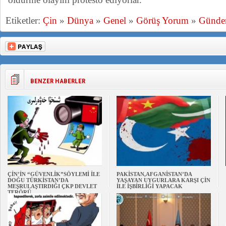
Etiketler:
Çin
»
Dünya
»
Genel
»
Görüş Yorum
»
Günd
BENZER HABERLER
ÇİN’İN “GÜVENLİK”SÖYLEMİ İLE
PAKİSTAN,AFGANİSTAN’DA
DOĞU TÜRKİSTAN’DA
YAŞAYAN UYGURLARA KARŞI ÇİN
MEŞRULAŞTIRDIĞI ÇKP DEVLET
İLE İŞBİRLİĞİ YAPACAK
TERÖRÜ