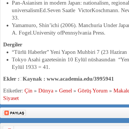
Pan-Asianism in modern Japan: nationalism, regiona
univer
salismEd.Seven Saatle
Victo
rKosch
mann
. Ne
33.
Yamamuro, Shin’ichi (2006).
Manchuria Under Japa
A. Fogel.University ofPennsylvania Press.
Dergiler
“Türlü Haberler” Yeni Yapon Muhbiri 7 (23 Haziran
Tokyo Asahi gazetesinin 10 Eylül nüshasından “Ye
Eylül 1933 = 41.
Ekler :
Kaynak : www.academia.edu/3995941
Etiketler:
Çin
»
Dünya
»
Genel
»
Görüş Yorum
»
Makale
Siyaset