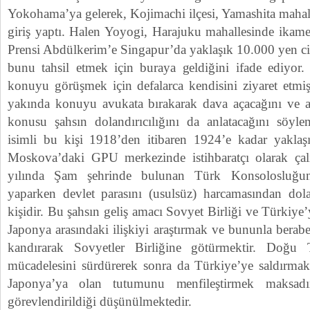
Yokohama’ya gelerek, Kojimachi ilçesi, Yamashita mahal
giriş yaptı. Halen Yoyogi, Harajuku mahallesinde ikame
Prensi Abdülkerim’e Singapur’da yaklaşık 10.000 yen ci
bunu tahsil etmek için buraya geldiğini ifade ediyor
konuyu görüşmek için defalarca kendisini ziyaret etmiş
yakında konuyu avukata bırakarak dava açacağını ve a
konusu şahsın dolandırıcılığını da anlatacağını söyl
isimli bu kişi 1918’den itibaren 1924’e kadar yaklaş
Moskova’daki GPU merkezinde istihbaratçı olarak ça
yılında Şam şehrinde bulunan Türk Konsolosluğun
yaparken devlet parasını (usulsüz) harcamasından dola
kişidir. Bu şahsın geliş amacı Sovyet Birliği ve Türkiye’
Japonya arasındaki ilişkiyi araştırmak ve bununla berab
kandırarak Sovyetler Birliğine götürmektir. Doğu T
mücadelesini sürdürerek sonra da Türkiye’ye saldırmak 
Japonya’ya olan tutumunu menfileştirmek maksadın
görevlendirildiği düşünülmektedir.