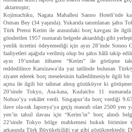
aktarmıştır;
Kojimachiku, Nagata Mahallesi Sanno Hoteli’nde ka
Osman Bey (34 yaşında). Yukarıda tanımlanan şahıs Toky
Türk Prensi Kerim ile arasındaki borç kavgası ile ilgi
gönderilen 1957 numaralı belgede aktarıldığı gibi yerleş
yenlik ücretini ödeyemediği için ayın 28’inde Sonno Ot
faaliyetleri aşağıda verilmiş olup bu şahıs hâlâ takip edi
ayın 19’undan itibaren “Kerim” ile görüşme tal
reddedilince Karuizawa’da yaz tatilinde bulunan Türkiy
ziyaret ederek borç meselesinin halledilmesiyle ilgili b
açma ile ilgili bir talimat almış gözüküyor ki görüşm
20’sinde Tokyo, Asa-kasa, Kudaicho 11 numarada
Nobuo’ya vekâlet verdi. Singapur’da borç verdiği 9.6
ilave ola-rak Japonya’ya geçiş masrafı olan 2500 yen 
yen’in tahsil davası için “Kerim’in” borç alındı bel
22’sinde Tokyo bölge mahkemesi hukuk birimine tes
arkasında Türk Büyükelçiliği var gibi gözükmektedir. D