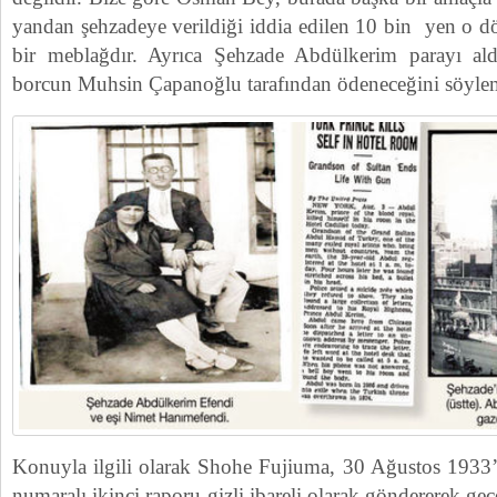
yandan şehzadeye verildiği iddia edilen 10 bin yen o 
bir meblağdır. Ayrıca Şehzade Abdülkerim parayı ald
borcun Muhsin Çapanoğlu tarafından ödeneceğini söylemi
Konuyla ilgili olarak Shohe Fujiuma, 30 Ağustos 1933
numaralı ikinci raporu gizli ibareli olarak göndererek geç