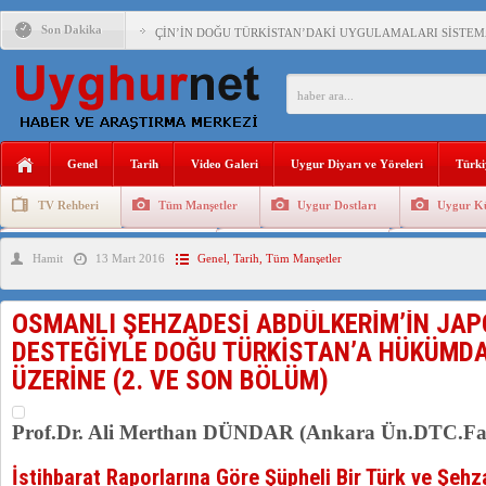
Son Dakika
ÇİN’İN DOĞU TÜRKİSTAN’DAKİ UYGULAMALARI SİSTEM
DİYANET AKADEMİSİ BAŞKANI DOÇ.DR.KAAN : DOĞU TÜR
150 YILDIR KAYNAYAN YARAMIZ : ÇİN İŞGALİNDEKİ DO
ÇİN’İN UYGUR POLİTİKALARINI ÖVEN DİYANET AKADEM
Genel
Tarih
Video Galeri
Uygur Diyarı ve Yöreleri
Türki
MHP’DEN URUMÇİ KATLİAMI MESAJİ : 05.07.2009 URUM
TV Rehberi
Tüm Manşetler
Uygur Dostları
Uygur Kü
Uygurlarda Düğün ve Cenaze
Uygur Geleneksel Tip
Uygur Gele
Hamit
13 Mart 2016
Genel
,
Tarih
,
Tüm Manşetler
OSMANLI ŞEHZADESİ ABDÜLKERİM’İN JA
DESTEĞİYLE DOĞU TÜRKİSTAN’A HÜKÜMD
ÜZERİNE (2. VE SON BÖLÜM)
Prof.Dr. Ali Merthan DÜNDAR (Ankara Ün.DTC.Fakü
İstihbarat Raporlarına Göre Şüpheli Bir Türk ve Şehzad