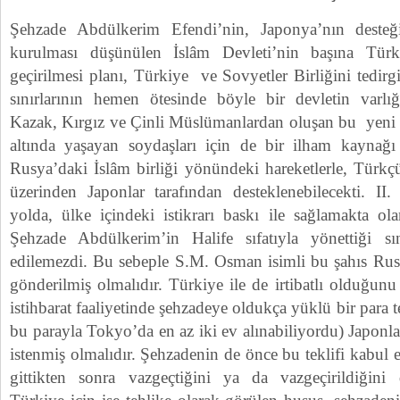
Şehzade Abdülkerim Efendi’nin, Japonya’nın desteğ
kurulması düşünülen İslâm Devleti’nin başına Türk
geçirilmesi planı, Türkiye ve Sovyetler Birliğini tedirg
sınırlarının hemen ötesinde böyle bir devletin varlığ
Kazak, Kırgız ve Çinli Müslümanlardan oluşan bu yeni y
altında yaşayan soydaşları için de bir ilham kaynağı
Rusya’daki İslâm birliği yönündeki hareketlerle, Türkçü
üzerinden Japonlar tarafından desteklenebilecekti. I
yolda, ülke içindeki istikrarı baskı ile sağlamakta ol
Şehzade Abdülkerim’in Halife sıfatıyla yönettiği sı
edilemezdi. Bu sebeple S.M. Osman isimli bu şahıs Rus
gönderilmiş olmalıdır. Türkiye ile de irtibatlı olduğu
istihbarat faaliyetinde şehzadeye oldukça yüklü bir para 
bu parayla Tokyo’da en az iki ev alınabiliyordu) Japonlar
istenmiş olmalıdır. Şehzadenin de önce bu teklifi kabul 
gittikten sonra vazgeçtiğini ya da vazgeçirildiği