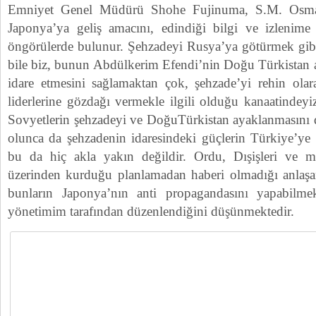
Emniyet Genel Müdürü Shohe Fujinuma, S.M. Osman
Japonya’ya geliş amacını, edindiği bilgi ve izlenime g
öngörülerde bulunur. Şehzadeyi Rusya’ya götürmek gibi
bile biz, bunun Abdülkerim Efendi’nin Doğu Türkistan
idare etmesini sağlamaktan çok, şehzade’yi rehin ola
liderlerine gözdağı vermekle ilgili olduğu kanaatindey
Sovyetlerin şehzadeyi ve DoğuTürkistan ayaklanmasını de
olunca da şehzadenin idaresindeki güçlerin Türkiye’ye 
bu da hiç akla yakın değildir. Ordu, Dışişleri ve mi
üzerinden kurduğu planlamadan haberi olmadığı anla
bunların Japonya’nın anti propagandasını yapabilmek
yönetimim tarafından düzenlendiğini düşünmektedir.