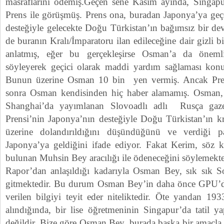
masraflarını ödemiş.Geçen sene Kasım ayında, Singapu
Prens ile görüşmüş. Prens ona, buradan Japonya’ya geç
desteğiyle gelecekte Doğu Türkistan’ın bağımsız bir dev
de buranın Kralı/İmparatoru ilan edileceğine dair gizli b
anlatmış, eğer bu gerçekleşirse Osman’a da öneml
söyleyerek geçici olarak maddi yardım sağlaması kon
Bunun üzerine Osman 10 bin yen vermiş. Ancak Pren
sonra Osman kendisinden hiç haber alamamış. Osman,
Shanghai’da yayımlanan Slovoadlı adlı Rusça gaz
Prensi’nin Japonya’nın desteğiyle Doğu Türkistan’ın kr
üzerine dolandırıldığını düşündüğünü ve verdiği p
Japonya’ya geldiğini ifade ediyor. Fakat Kerim, söz 
bulunan Muhsin Bey aracılığı ile ödeneceğini söylemekte
Rapor’dan anlaşıldığı kadarıyla Osman Bey, sık sık Sov
gitmektedir. Bu durum Osman Bey’in daha önce GPU’da
verilen bilgiyi teyit eder niteliktedir. Öte yandan 193
alındığında, bir lise öğretmeninin Singapur’da tatil 
değildir. Bize göre Osman Bey, burada başka bir amaçla