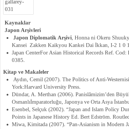
Kaynaklar
Japon Arşivleri
Japon Diplomatik Arşivi
,
Honna ni Okeru Shuuk
Kansei
Zakken Kaikyou Kankei Dai İkkan, I-2
1
0
Japan CenterFor Asian Historical Records Ref. Co
0385.
Kitap ve Makaleler
Aydın, Cemil (2007).
The Politics of Anti-Westerni
York:
Harvard University Press.
Dündar, A. Merthan (2006).
Panislâmizim’den Büyük
Osmanlı
İmparatorluğu, Japonya ve Orta Asya
İstanb
Esenbel, Selçuk (2002). “Japan and Islam Policy Du
Points in Japanese History
Ed. Bert Edström. Routle
Miwa, Kimitada (2007). “Pan-Asianism in Modern Ja