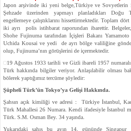
Japon arşivinde iki yeni belge,Türkiye ve Sovyetlerin i
Şehzade üzerinden yapmayı planladıkları Doğu T
engellemeye çalıştıklarını hissettirmektedir. Toplam dört
iki ayrı polis istihbarat raporundan ibarettir. Belge
Shohe Fujinuma tarafından İçişleri Bakanı Yamamoto T
Uchida Kousai ve yedi de ayrı bölge valiliğine gönderi
olup, Fujinuma’nın görüşlerini de içermektedir.
19 Ağustos 1933 tarihli ve Gizli ibareli 1957 numaralı 
Türk hakkında bilgiler veriyor. Anlaşılabilir olması b
bölerek yaptığımız tercüme şöyledir:
Şüpheli Türk’ün Tokyo’ya Gelişi Hakkında.
Şahsın açık kimiliği ve adresi : Türkiye İstanbul, 
Türk Mahallesi 26 Numara. Kendi ifadesiyle İstanbul m
Türk. S.M. Osman Bey. 34 yaşında.
Yukarıdaki şahıs bu ayın 14. gününde Singapur 