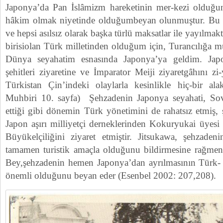
Japonya’da Pan İslâmizm hareketinin mer-kezi olduğun
hâkim olmak niyetinde olduğumbeyan olunmuştur. Bu ha
ve hepsi asılsız olarak başka türlü maksatlar ile yayılmak
birisiolan Türk milletinden olduğum için, Turancılığa m
Dünya seyahatim esnasında Japonya’ya geldim. Ja
şehitleri ziyaretine ve İmparator Meiji ziyaretgâhını zi
Türkistan Çin’indeki olaylarla kesinlikle hiç-bir a
Muhbiri 10. sayfa) Şehzadenin Japonya seyahati, Sovye
ettiği gibi dönemin Türk yönetimini de rahatsız etmiş, ş
Japon aşırı milliyetçi derneklerinden Kokuryukai üyesi
Büyükelçiliğini ziyaret etmiştir. Jitsukawa, şehzaden
tamamen turistik amaçla olduğunu bildirmesine rağmen
Bey,şehzadenin hemen Japonya’dan ayrılmasının Türk- Ja
önemli olduğunu beyan eder (Esenbel 2002: 207,208).