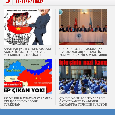
BENZER HABERLER
ANAHTAR PARTİ GENEL BAŞKANI
ÇİN’İN DOĞU TÜRKİSTAN’DAKİ
AĞIRALİOĞLU : ÇİN’İN UYGUR
UYGULAMALARI SİSTEMATİK
SOYKIRIMI BİR HAKİKATTIR!
POSTMODERN BİR SOYKIRIMDIR!
150 YILDIR KAYNAYAN YARAMIZ :
ÇİN’İN UYGUR POLİTİKALARINI
ÇİN İŞGALİNDEKİ DOĞU
ÖVEN DİYANET AKADEMİSİ
TÜRKİSTAN
BAŞKANI’NA TEPKİLER SÜRÜYOR