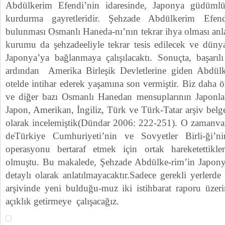
Abdülkerim Efendi’nin idaresinde, Japonya güdümlü
kurdurma gayretleridir. Şehzade Abdülkerim Efend
bulunması Osmanlı Haneda-nı’nın tekrar ihya olması anla
kurumu da şehzadeeliyle tekrar tesis edilecek ve dün
Japonya’ya bağlanmaya çalışılacaktı. Sonuçta, başarı
ardından Amerika Birleşik Devletlerine giden Abdülk
otelde intihar ederek yaşamına son vermiştir. Biz daha 
ve diğer bazı Osmanlı Hanedan mensuplarının Japonlarla
Japon, Amerikan, İngiliz, Türk ve Türk-Tatar arşiv belge
olarak incelemiştik(Dündar 2006: 222-251). O zamanvar
deTürkiye Cumhuriyeti’nin ve Sovyetler Birli-ği’n
operasyonu bertaraf etmek için ortak hareketettikler
olmuştu. Bu makalede, Şehzade Abdülke-rim’in Japonya i
detaylı olarak anlatılmayacaktır.Sadece gerekli yerlerd
arşivinde yeni bulduğu-muz iki istihbarat raporu üze
açıklık getirmeye çalışacağız.