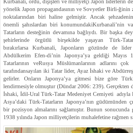
Kurbanali, ordu, dışişleri ve milliyetçi Japon liderlerin 
yönelik Japon propagandasının ve Sovyetler Birli-ğinin z
noktalarından biri haline gelmiştir. Ancak şehzadenin 
önemli şahıslardan biri konumundakiKurbanali’nin varl
Tatarların desteğinin devamına bağlıydı. Bir başka de
şehirlerinde örgütlü birşekilde yaşayan Türk-Tata
bırakırlarsa Kurbanali, Japonların gözünde de lid
Abdülkerim Efen-di’nin Japonya’ya geldiği Mayıs 1
Tatarlarının veRusya Müslümanlarının adlarını çok 
tarafındansayılan iki Tatar lider, Ayaz İshaki ve Abdürr
gelirler. Onların Japonya’ya gitmesi bize göre Tür
lendirmesiyle olmuştur (Dündar 2006: 239). Gerçekten d
İshaki, İdil-Ural Türk-Tatar Medeniyet Cemiyeti adıyl
Asya’daki Türk-Tatarların Japonya’nın güdümünden çı
bir pozisyon almalarını sağlamıştır. Bunun sonucunda
1938 yılında Japon milliyetçilerin muhalefetine rağmen sın