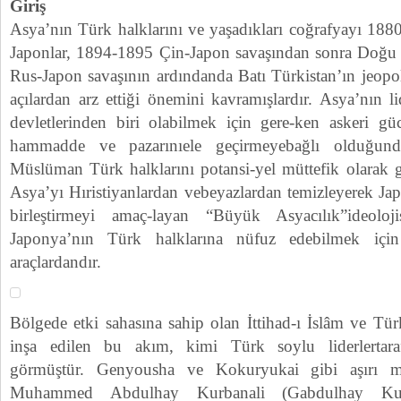
Giriş
Asya’nın Türk halklarını ve yaşadıkları coğrafyayı 188
Japonlar, 1894-1895 Çin-Japon savaşından sonra Doğu 
Rus-Japon savaşının ardındanda Batı Türkistan’ın jeopo
açılardan arz ettiği önemini kavramışlardır. Asya’nın 
devletlerinden biri olabilmek için gere-ken askeri g
hammadde ve pazarınıele geçirmeyebağlı olduğund
Müslüman Türk halklarını potansi-yel müttefik olarak g
Asya’yı Hıristiyanlardan vebeyazlardan temizleyerek Ja
birleştirmeyi amaç-layan “Büyük Asyacılık”ideol
Japonya’nın Türk halklarına nüfuz edebilmek içi
araçlardandır.
Bölgede etki sahasına sahip olan İttihad-ı İslâm ve Türk
inşa edilen bu akım, kimi Türk soylu liderlertar
görmüştür. Genyousha ve Kokuryukai gibi aşırı mil
Muhammed Abdulhay Kurbanali (Gabdulhay Kurba