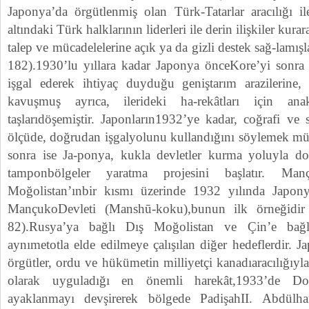
Japonya’da örgütlenmiş olan Türk-Tatarlar aracılığı 
altındaki Türk halklarının liderleri ile derin ilişkiler kur
talep ve mücadelelerine açık ya da gizli destek sağ-lamı
182).1930’lu yıllara kadar Japonya önceKore’yi sonra
işgal ederek ihtiyaç duyduğu geniştarım arazilerin
kavuşmuş ayrıca, ilerideki ha-rekâtları için an
taşlarıdöşemiştir. Japonların1932’ye kadar, coğrafi ve
ölçüde, doğrudan işgalyolunu kullandığını söylemek m
sonra ise Ja-ponya, kukla devletler kurma yoluyla do
tamponbölgeler yaratma projesini başlatır. Ma
Moğolistan’ınbir kısmı üzerinde 1932 yılında Japony
MançukoDevleti (Manshū-koku),bunun ilk örneğidi
82).Rusya’ya bağlı Dış Moğolistan ve Çin’e bağl
aynımetotla elde edilmeye çalışılan diğer hedeflerdir. Ja
örgütler, ordu ve hükümetin milliyetçi kanadıaracılığıy
olarak uyguladığı en önemli harekât,1933’de Do
ayaklanmayı devşirerek bölgede PadişahII. Abdülh