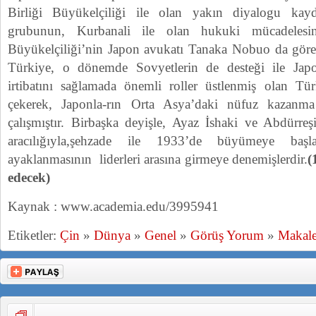
Birliği Büyükelçiliği ile olan yakın diyalogu kayde
grubunun, Kurbanali ile olan hukuki mücadeles
Büyükelçiliği’nin Japon avukatı Tanaka Nobuo da görevl
Türkiye, o dönemde Sovyetlerin de desteği ile Japon
irtibatını sağlamada önemli roller üstlenmiş olan Tür
çekerek, Japonla-rın Orta Asya’daki nüfuz kazanma
çalışmıştır. Birbaşka deyişle, Ayaz İshaki ve Abdürreşi
aracılığıyla,şehzade ile 1933’de büyümeye baş
ayaklanmasının liderleri arasına girmeye denemişlerdir.
(
edecek)
Kaynak : www.academia.edu/3995941
Etiketler:
Çin
»
Dünya
»
Genel
»
Görüş Yorum
»
Makale