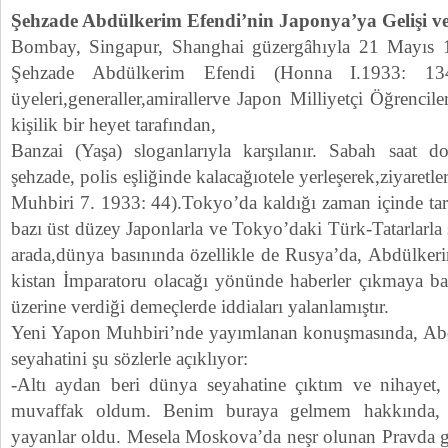
Şehzade Abdülkerim Efendi’nin Japonya’ya Gelişi ve
Bombay, Singapur, Shanghai güzergâhıyla 21 Mayıs 
Şehzade Abdülkerim Efendi (Honna I.1933: 134)
üyeleri,generaller,amirallerve Japon Milliyetçi Öğrenc
kişilik bir heyet tarafından,
Banzai (Yaşa) sloganlarıyla karşılanır. Sabah saat 
şehzade, polis eşliğinde kalacağıotele yerleşerek,ziyaretl
Muhbiri 7. 1933: 44).Tokyo’da kaldığı zaman içinde tari
bazı üst düzey Japonlarla ve Tokyo’daki Türk-Tatarlarla s
arada,dünya basınında özellikle de Rusya’da, Abdülke
kistan İmparatoru olacağı yönünde haberler çıkmaya baş
üzerine verdiği demeçlerde iddiaları yalanlamıştır.
Yeni Yapon Muhbiri’nde yayımlanan konuşmasında, Ab
seyahatini şu sözlerle açıklıyor:
-Altı aydan beri dünya seyahatine çıktım ve nihayet
muvaffak oldum. Benim buraya gelmem hakkında, ya
yayanlar oldu. Mesela Moskova’da neşr olunan Pravda ga