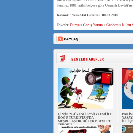
Ruslarlara yapılan 93 Harbi sebebiyle Türkistan’a 
Temmuz 1881 tarihli belgeye göre Osmanlı Devleti’ne ba
Kaynak : Yeni Akit Gazetesi 08.03.2016
Etiketler:
Dünya
»
Görüş Yorum
»
Gündem
»
Kültür 
BENZER HABERLER
ÇİN’İN “GÜVENLİK”SÖYLEMİ İLE
PAKİS
DOĞU TÜRKİSTAN’DA
YAŞAY
MEŞRULAŞTIRDIĞI ÇKP DEVLET
İLE İŞ
TERÖRÜ