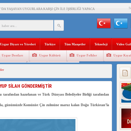
S
’DA YAŞAYAN UYGURLARA KARŞI ÇİN İLE İŞBİRLİĞİ YAPACAK
BAŞKANI AĞIRALİOĞLU : ÇİN’İN UYGUR SOYKIRIMI BİR HAKİKATTIR!
AN’DAKİ UYGULAMALARI SİSTEMATİK POSTMODERN BİR SOYKIRIMDIR!
Uygur Diyarı ve Yöreleri
Türkiye
Tüm Manşetler
Teknoloji
Video Gal
AŞKANI DOÇ.DR.KAAN : DOĞU TÜRKİSTAN BİZİM KIRMIZI ÇİZGİMİZDİR!”
Uygur Dostları
Uygur Kültürü
Uygur Folklor
Uygur Kıyaf
 YARAMIZ : ÇİN İŞGALİNDEKİ DOĞU TÜRKİSTAN
Geleneksel Tip
Uygur Geleneksel Sporlar
ler
KALARINI ÖVEN DİYANET AKADEMİSİ BAŞKANI’NA TEPKİLER SÜRÜYOR
İAMI MESAJİ : 05.07.2009 URUMÇİ ŞEHİTLERİNİ RAHMETLE ANIYORUZ
YUP SİLAH GÖNDERMİŞTİR
LÇİSİ JİANG’İN TRABZON ZİYARETİ
 tarafından hazırlanan ve Türk Dünyası Belediyeler Birliği tarafından
ında, günümüzde Komünist Çin zulmüne maruz kalan Doğu Türkistan’la