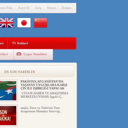
itene Ekle
Kayıt Ol
Giriş
Künye
İletişim
eri
TV Rehberi
etleri
Uygur Yemekleri
ÇİN’İN “GÜVENLİK”SÖYLEMİ İLE
DOĞU TÜRKİSTAN’DA
MEŞRULAŞTIRDIĞI ÇKP DEVLET
TERÖRÜ
EN SON HABERLER
YILMAZ ER(habernida.com) Çin
yönetimi 4 Ağustos 2...
PAKİSTAN,AFGANİSTAN’DA
YAŞAYAN UYGURLARA KARŞI
ÇİN İLE İŞBİRLİĞİ YAPACAK
UYGUR HABER VE ARAŞTIRMA
MERKEZİ(UYHAM) İşgalci Ç...
atejisi: Zenz ve Tohti'nin Yeni
Araştırması Massimo Introvig...