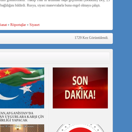
yardım gönderemedi. Yakup Han’ın ardından başa geçenKali (Bekkulu) Bey, 23
ğlılığını bildirdi. Rusya, siyasi manevralarla buna engel olmaya çalıştı.
Sanat
»
Röportajlar
»
Siyaset
1729 Kez Görüntülendi.
TAN,AFGANİSTAN’DA
AN UYGURLARA KARŞI ÇİN
BİRLİĞİ YAPACAK