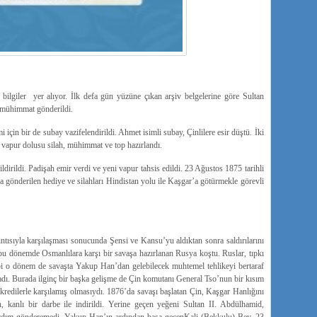
nç bilgiler yer alıyor. İlk defa gün yüzüne çıkan arşiv belgelerine göre Sultan
 mühimmat gönderildi.
i için bir de subay vazifelendirildi. Ahmet isimli subay, Çinlilere esir düştü. İki
r vapur dolusu silah, mühimmat ve top hazırlandı.
irildi. Padişah emir verdi ve yeni vapur tahsis edildi. 23 Ağustos 1875 tarihli
 gönderilen hediye ve silahları Hindistan yolu ile Kaşgar’a götürmekle görevli
ntısıyla karşılaşması sonucunda Şensi ve Kansu’yu aldıktan sonra saldırılarını
u dönemde Osmanlılara karşı bir savaşa hazırlanan Rusya koştu. Ruslar, tıpkı
ibi o dönem de savaşta Yakup Han’dan gelebilecek muhtemel tehlikeyi bertaraf
ladı. Burada ilginç bir başka gelişme de Çin komutanı General Tso’nun bir kısım
ı kredilerle karşılamış olmasıydı. 1876’da savaşı başlatan Çin, Kaşgar Hanlığını
, kanlı bir darbe ile indirildi. Yerine geçen yeğeni Sultan II. Abdülhamid,