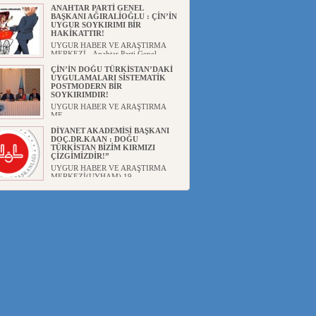
ANAHTAR PARTİ GENEL
BAŞKANI AĞIRALİOĞLU : ÇİN’İN
UYGUR SOYKIRIMI BİR
HAKİKATTIR!
UYGUR HABER VE ARAŞTIRMA
MERKEZİ Anahtar Parti Genel
Başka...
ÇİN’İN DOĞU TÜRKİSTAN’DAKİ
UYGULAMALARI SİSTEMATİK
POSTMODERN BİR
SOYKIRIMDIR!
UYGUR HABER VE ARAŞTIRMA
ME...
DİYANET AKADEMİSİ BAŞKANI
DOÇ.DR.KAAN : DOĞU
TÜRKİSTAN BİZİM KIRMIZI
ÇİZGİMİZDİR!”
UYGUR HABER VE ARAŞTIRMA
MERKEZİ(UYHAM) 19...
150 YILDIR KAYNAYAN YARAMIZ
: ÇİN İŞGALİNDEKİ DOĞU
TÜRKİSTAN
Mete YAVUZ( yenişafak.com) İkinci
Dünya Sa...
ÇİN’İN UYGUR POLİTİKALARINI
ÖVEN DİYANET AKADEMİSİ
BAŞKANI’NA TEPKİLER
SÜRÜYOR
UYGUR HABER VE ARAŞTIRMA
MERKEZİ(UYHAM) Diyanet
Akademis...
MHP’DEN URUMÇİ KATLİAMI