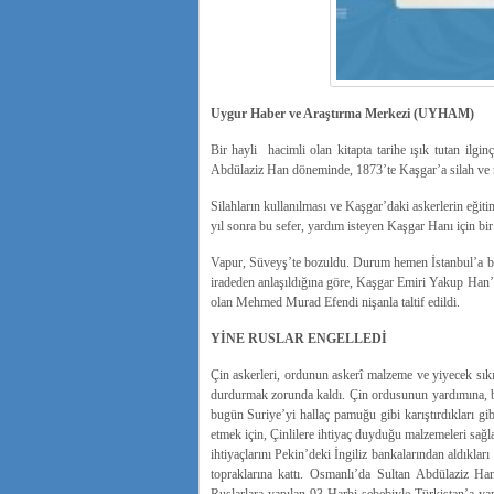
Uygur Haber ve Araştırma Merkezi (UYHAM)
Bir hayli hacimli olan kitapta tarihe ışık tutan ilgi
Abdülaziz Han döneminde, 1873’te Kaşgar’a silah ve
Silahların kullanılması ve Kaşgar’daki askerlerin eğitim
yıl sonra bu sefer, yardım isteyen Kaşgar Hanı için bi
Vapur, Süveyş’te bozuldu. Durum hemen İstanbul’a bild
iradeden anlaşıldığına göre, Kaşgar Emiri Yakup Han’a
olan Mehmed Murad Efendi nişanla taltif edildi.
YİNE RUSLAR ENGELLEDİ
Çin askerleri, ordunun askerî malzeme ve yiyecek sıkı
durdurmak zorunda kaldı. Çin ordusunun yardımına, b
bugün Suriye’yi hallaç pamuğu gibi karıştırdıkları g
etmek için, Çinlilere ihtiyaç duyduğu malzemeleri sağ
ihtiyaçlarını Pekin’deki İngiliz bankalarından aldıklar
topraklarına kattı. Osmanlı’da Sultan Abdülaziz Han