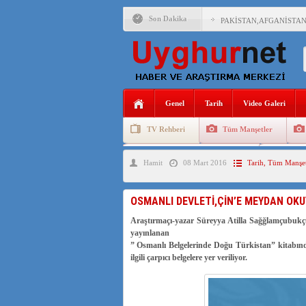
Son Dakika
PAKİSTAN,AFGANİSTAN
ANAHTAR PARTİ GENEL 
ÇİN’İN DOĞU TÜRKİST
Genel
Tarih
Video Galeri
DİYANET AKADEMİSİ B
TV Rehberi
Tüm Manşetler
150 YILDIR KAYNAYAN
Uygurlarda Düğün ve Cenaze
Uygur 
Hamit
08 Mart 2016
Tarih
,
Tüm Manşet
ÇİN’İN UYGUR POLİTİ
MHP’DEN URUMÇİ KATL
OSMANLI DEVLETİ,ÇİN’E MEYDAN OKU
ÇİN’İN ANKARA BÜYÜKE
Araştırmaçı-yazar Süreyya Atilla Sağğlamçubukçu
yayınlanan
” Osmanlı Belgelerinde Doğu Türkistan” kitab
ilgili çarpıcı belgelere yer veriliyor.