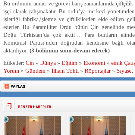
Bu ordunun amacı ve görevi barış zamanlarında çiftçilik 
işçi olarak çalışmakatır. Bu ordu’ya merkezi yönetimden
işlettiği fabrika,işletme ve çiftlikilerden elde edilen gel
ederler. Bu Paramiliter Ordu bütün Çin genelinde me
Doğu Türkistan’da çok aktif… Para bunların elin
Komünist Partisi’nden doğrudan kendisine bağlı o
aktarılıyor.
(3.bölümün sonu-devam edecek)
Etiketler:
Çin
»
Dünya
»
Eğitim
»
Ekonomi
»
etnik Çat
Yorum
»
Gündem
»
İlham Tohti
»
Röportajlar
»
Siyaset
BENZER HABERLER