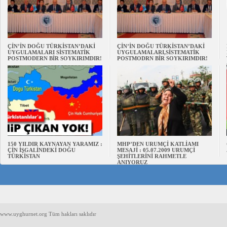
ÇİN’İN DOĞU TÜRKİSTAN’DAKİ
ÇİN’İN DOĞU TÜRKİSTAN’DAKİ
UYGULAMALARI SİSTEMATİK
UYGULAMALARI,SİSTEMATİK
POSTMODERN BİR SOYKIRIMDIR!
POSTMODRN BİR SOYKIRIMDIR!
150 YILDIR KAYNAYAN YARAMIZ :
MHP’DEN URUMÇİ KATLİAMI
ÇİN İŞGALİNDEKİ DOĞU
MESAJİ : 05.07.2009 URUMÇİ
TÜRKİSTAN
ŞEHİTLERİNİ RAHMETLE
ANIYORUZ
www.uyghurnet.org Tüm hakları saklıdır