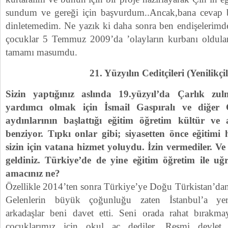
sundum ve gereği için başvurdum..Ancak,bana cevap b
dinletemedim. Ne yazık ki daha sonra ben endişelerimde
çocuklar 5 Temmuz 2009’da ’olayların kurbanı oldular
tamamı masumdu.
21. Yüzyılın Ceditçileri (Yenilikçil
Sizin yaptığınız aslında 19.yüzyıl’da Çarlık zu
yardımcı olmak için İsmail Gaspıralı ve diğer
aydınlarının başlattığı eğitim öğretim kültür ve
benziyor. Tıpkı onlar gibi; siyasetten önce eğitimi 
sizin için vatana hizmet yoluydu. İzin vermediler. V
geldiniz. Türkiye’de de yine eğitim öğretim ile u
amacınız ne?
Özellikle 2014’ten sonra Türkiye’ye Doğu Türkistan’dan
Gelenlerin büyük çoğunluğu zaten İstanbul’a yerle
arkadaşlar beni davet etti. Seni orada rahat bırakma
çocuklarımız için okul aç dediler. Resmi devlet o