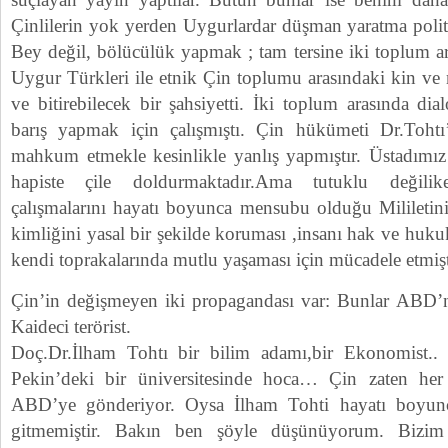
Çinlilerin yok yerden Uygurlardar düşman yaratma polit
Bey değil, bölücülük yapmak ; tam tersine iki toplum 
Uygur Türkleri ile etnik Çin toplumu arasındaki kin ve n
ve bitirebilecek bir şahsiyetti. İki toplum arasında dia
barış yapmak için çalışmıştı. Çin hükümeti Dr.Toht
mahkum etmekle kesinlikle yanlış yapmıştır. Üstadımız
hapiste çile doldurmaktadır.Ama tutuklu değil
çalışmalarını hayatı boyunca mensubu olduğu Mililetin
kimliğini yasal bir şekilde koruması ,insanı hak ve huku
kendi toprakalarında mutlu yaşaması için mücadele etmişt
Çin’in değişmeyen iki propagandası var: Bunlar ABD’n
Kaideci terörist.
Doç.Dr.İlham Tohtı bir bilim adamı,bir Ekonomist.. 
Pekin’deki bir üniversitesinde hoca… Çin zaten her y
ABD’ye gönderiyor. Oysa İlham Tohti hayatı boyun
gitmemiştir. Bakın ben şöyle düşünüyorum. Bizim