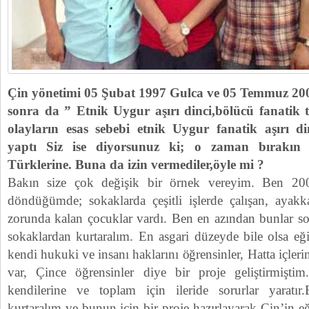
Çin yönetimi 05 Şubat 1997 Gulca ve 05 Temmuz 20
sonra da ” Etnik Uygur aşırı dinci,bölücü fanatik t
olayların esas sebebi etnik Uygur fanatik aşırı din
yaptı Siz ise diyorsunuz ki; o zaman bırakın 
Türklerine. Buna da izin vermediler,öyle mi ?
Bakın size çok değişik bir örnek vereyim. Ben 20
döndüğümde; sokaklarda çeşitli işlerde çalışan, ayak
zorunda kalan çocuklar vardı. Ben en azından bunlar so
sokaklardan kurtaralım. En asgari düzeyde bile olsa eğit
kendi hukuki ve insanı haklarını öğrensinler, Hatta içler
var, Çince öğrensinler diye bir proje geliştirmişt
kendilerine ve toplam için ileride sorurlar yaratır.
kurtaralım ve bunun için bir proje hazırlayarak Çin’in eğit