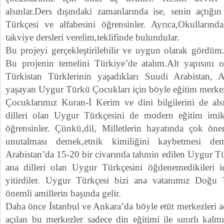
alsınlar.Ders dışındaki zamanlarında ise, senin açtığ
Türkçesi ve alfabesini öğrensinler. Ayrıca,Okullarınd
takviye dersleri verelim,teklifinde bulundular.
Bu projeyi gerçekleştirilebilir ve uygun olarak gördüm. 
Bu projenin temelini Türkiye’de atalım.Alt yapısını o
Türkistan Türklerinin yaşadıkları Suudi Arabistan,
yaşayan Uygur Türkü Çocukları için böyle eğitim merkez
Çocuklarımız Kuran-İ Kerim ve dini bilgilerini de al
dilleri olan Uygur Türkçesini de modern eğitim imika
öğrensinler. Çünkü,dil, Milletlerin hayatında çok öne
unutalması demek,etnik kimiliğini kaybetmesi dem
Arabistan’da 15-20 bir civarında tahmin edilen Uygur Tür
ana dilleri olan Uygur Türkçesini öğdenemedikileri iç
yitirdiler. Uygur Türkçesi bizi ana vatanımız Doğu 
önemli amillerin başında gelir.
Daha önce İstanbul ve Ankara’da böyle etüt merkezleri a
açılan bu merkezler sadece din eğitimi ile sınırlı kal