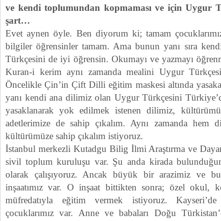
ve kendi toplumundan kopmaması ve için Uygur Tü
şart…
Evet aynen öyle. Ben diyorum ki; tamam çocuklarımı
bilgiler öğrensinler tamam. Ama bunun yanı sıra kendi
Türkçesini de iyi öğrensin. Okumayı ve yazmayı öğren
Kuran-i kerim aynı zamanda mealini Uygur Türkçesi
Öncelikle Çin’in Çift Dilli eğitim maskesi altında yasa
yanı kendi ana dilimiz olan Uygur Türkçesini Türkiye’d
yasaklanarak yok edilmek istenen dilimiz, kültürümü
adetlerimize de sahip çıkalım. Aynı zamanda hem d
kültürümüze sahip çıkalım istiyoruz.
İstanbul merkezli Kutadgu Bilig İlmi Araştırma ve Daya
sivil toplum kuruluşu var. Şu anda kirada bulunduğu
olarak çalışıyoruz. Ancak büyük bir arazimiz ve bu
inşaatımız var. O inşaat bittikten sonra; özel okul, k
müfredatıyla eğitim vermek istiyoruz. Kayseri’d
çocuklarımız var. Anne ve babaları Doğu Türkistan’da