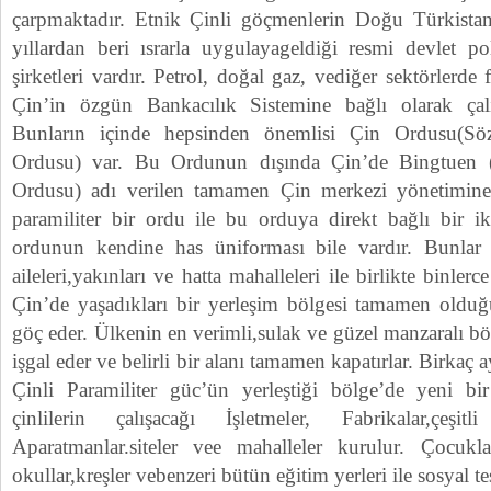
çarpmaktadır. Etnik Çinli göçmenlerin Doğu Türkistan’
yıllardan beri ısrarla uygulayageldiği resmi devlet pol
şirketleri vardır. Petrol, doğal gaz, vediğer sektörlerde 
Çin’in özgün Bankacılık Sistemine bağlı olarak çal
Bunların içinde hepsinden önemlisi Çin Ordusu(S
Ordusu) var. Bu Ordunun dışında Çin’de Bingtuen (
Ordusu) adı verilen tamamen Çin merkezi yönetimine d
paramiliter bir ordu ile bu orduya direkt bağlı bir ik
ordunun kendine has üniforması bile vardır. Bunlar ye
aileleri,yakınları ve hatta mahalleleri ile birlikte binlerce
Çin’de yaşadıkları bir yerleşim bölgesi tamamen oldu
göç eder. Ülkenin en verimli,sulak ve güzel manzaralı bö
işgal eder ve belirli bir alanı tamamen kapatırlar. Birkaç
Çinli Paramiliter güc’ün yerleştiği bölge’de yeni bi
çinlilerin çalışacağı İşletmeler, Fabrikalar,çeşitli
Aparatmanlar.siteler vee mahalleler kurulur. Çocukl
okullar,kreşler vebenzeri bütün eğitim yerleri ile sosyal t