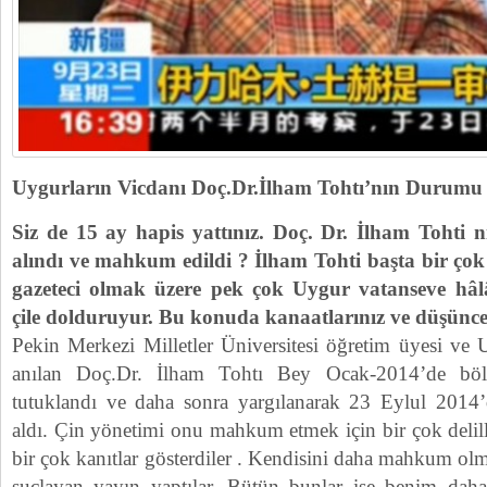
Uygurların Vicdanı Doç.Dr.İlham Tohtı’nın Durumu
Siz de 15 ay hapis yattınız. Doç. Dr. İlham Tohti n
alındı ve mahkum edildi ? İlham Tohti başta bir ç
gazeteci olmak üzere pek çok Uygur vatanseve hâl
çile dolduruyur. Bu konuda kanaatlarınız ve düşüncel
Pekin Merkezi Milletler Üniversitesi öğretim üyesi ve 
anılan Doç.Dr. İlham Tohtı Bey Ocak-2014’de bölü
tutuklandı ve daha sonra yargılanarak 23 Eylul 2014’
aldı. Çin yönetimi onu mahkum etmek için bir çok delil
bir çok kanıtlar gösterdiler . Kendisini daha mahkum o
suçlayan yayın yaptılar. Bütün bunlar ise benim daha