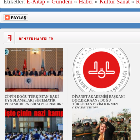
Etiketler:
E-Kitap
»
Gündem
»
Haber
»
Kültür Sanat
»
R
BENZER HABERLER
ÇİN’İN DOĞU TÜRKİSTAN’DAKİ
DİYANET AKADEMİSİ BAŞKANI
UYGULAMALARI SİSTEMATİK
DOÇ.DR.KAAN : DOĞU
POSTMODERN BİR SOYKIRIMDIR!
TÜRKİSTAN BİZİM KIRMIZI
ÇİZGİMİZDİR!”