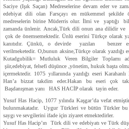
Saciye (Işık Saçan) Medreselerine devam eder ve zama
edebiyat dili olan Farsçayı en mükemmel şekilde 
medreselerin birine Müderris olur. İlmi ve yaptığı bili
zamanda ünlenir. Ancak,Türk dili onun ana dilidir ve
çok de önemsemektedir. Ünlü eserini Türkçe olarak
kanıtıdır. Çünkü, o devirde yazılan benzer es
verilmeketedir. O,bunun aksine,Türkçe olarak yazdığı 
Kutadgubilik= Mutluluk Veren Bilgiler Toplamı a
şiir,edebiyat, felsefi düşünce ,yönetim, hukuk başta olm
içermektedir. 1075 yıllarıında yazdığı eseri Karaha
Han’a bizzat takdim eder.Hakan bu eseri çok tak
Başdanışman yanı HAS HACİP olarak tayin eder.
Yusuf Has Hacip, 1077 yılında Kaşgar’da vefat etmişti
bulunmakatadır. Uygur Türkleri ve bütün Türkler bu
saygı ve sevgilerini ifade için ziyaret etmektedirler.
Yusuf Has Hacip’ın Türk dili ve edebiyatı ve Türk dü