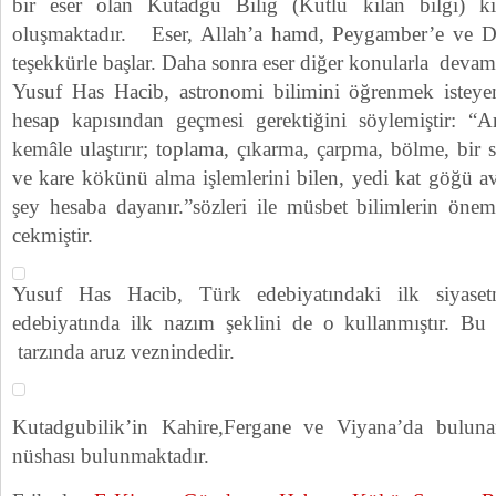
bir eser olan Kutadgu Bilig (Kutlu kılan bilgi) k
oluşmaktadır. Eser, Allah’a hamd, Peygamber’e ve Dö
teşekkürle başlar. Daha sonra eser diğer konularla devam
Yusuf Has Hacib, astronomi bilimini öğrenmek isteyen
hesap kapısından geçmesi gerektiğini söylemiştir: “Ar
kemâle ulaştırır; toplama, çıkarma, çarpma, bölme, bir sa
ve kare kökünü alma işlemlerini bilen, yedi kat göğü a
şey hesaba dayanır.”sözleri ile müsbet bilimlerin önem
cekmiştir.
Yusuf Has Hacib, Türk edebiyatındaki ilk siyaset
edebiyatında ilk nazım şeklini de o kullanmıştır. Bu
tarzında aruz veznindedir.
Kutadgubilik’in Kahire,Fergane ve Viyana’da buluna
nüshası bulunmaktadır.