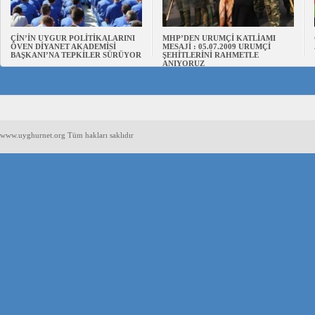
ÇİN’İN UYGUR POLİTİKALARINI
MHP’DEN URUMÇİ KATLİAMI
ÖVEN DİYANET AKADEMİSİ
MESAJİ : 05.07.2009 URUMÇİ
BAŞKANI’NA TEPKİLER SÜRÜYOR
ŞEHİTLERİNİ RAHMETLE
ANIYORUZ
www.uyghurnet.org Tüm hakları saklıdır