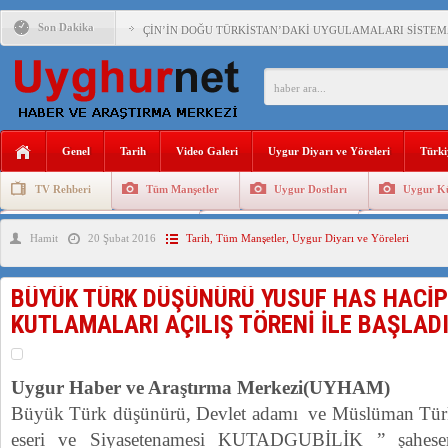
Son Dakika
ÇİN’İN DOĞU TÜRKİSTAN’DAKİ UYGULAMALARI SİSTEM
DİYANET AKADEMİSİ BAŞKANI DOÇ.DR.KAAN : DOĞU TÜR
150 YILDIR KAYNAYAN YARAMIZ : ÇİN İŞGALİNDEKİ DO
ÇİN’İN UYGUR POLİTİKALARINI ÖVEN DİYANET AKADEM
Genel
Tarih
Video Galeri
Uygur Diyarı ve Yöreleri
Türki
MHP’DEN URUMÇİ KATLİAMI MESAJİ : 05.07.2009 URUM
TV Rehberi
Tüm Manşetler
Uygur Dostları
Uygur Kü
ÇİN’İN ANKARA BÜYÜKELÇİSİ JİANG’İN TRABZON ZİYAR
Uygurlarda Düğün ve Cenaze
Uygur Geleneksel Tip
Uygur Gele
Hamit
20 Şubat 2016
Tarih
,
Tüm Manşetler
,
Uygur Diyarı ve Yöreleri
İŞGALCİ ÇİN’DEN “FETİHLER SULTANI MEHMET”DİZİSİN
SAADET PARTİSİ İLÇE BAŞKANI : TEMMUZ AYI,DOĞU TÜR
BÜYÜK TÜRK DÜŞÜNÜRÜ YUSUF HAS HACİP 
İŞGALCİ ÇİN,DOĞU TÜRKİSTAN’DA EN AZ 143 BİN UYGU
KUTLAMALARI AÇILIŞ TÖRENİ İLE BAŞLAD
Uygur Haber ve Araştırma Merkezi(UYHAM)
Büyük Türk düşünürü, Devlet adamı ve Müslüman Türkle
eseri ve Siyasetenamesi KUTADGUBİLİK ” şaheser