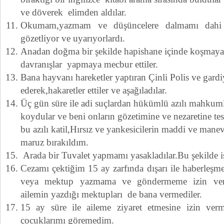
ve döverek elimden aldılar.
Okumam,yazmam ve düşüncelere dalmamı dahi y
gözetliyor ve uyarıyorlardı.
Anadan doğma bir şekilde hapishane içinde koşmaya 
davranışlar yapmaya mecbur ettiler.
Bana hayvanı hareketler yaptıran Çinli Polis ve gard
ederek,hakaretler ettiler ve aşağıladılar.
Üç gün süre ile adi suçlardan hükümlü azılı mahkum
koydular ve beni onların gözetimine ve nezaretine tesl
bu azılı katil,Hırsız ve yankesicilerin maddi ve manev
maruz bırakıldım.
Arada bir Tuvalet yapmamı yasakladılar.Bu şekilde i
Cezamı çektiğim 15 ay zarfında dışarı ile haberleşm
veya mektup yazmama ve göndermeme izin verme
ailemin yazdığı mektupları de bana vermediler.
15 ay süre ile aileme ziyaret etmesine izin verm
çocuklarımı göremedim.