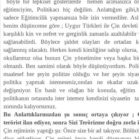
böyle bir tepkisel gösterilerde hemen acımasızca öld
eğitimciyim, Politikacı hiç değilim. Anlattığım gibi
sadece Eğitimcilik yapmamıza bile izin vermediler. Aslı
benim düşünceme göre ; Uygur Türkleri ile Çin devleti 
karşılıklı kin ve nefret ve gerginlik zamanla azaltılabilir
sağlanabilirdi. Böylece şiddet olayları de ortadan 
sağlanmış olacaktı. Herkes kendi kimliğine sahip olursa,
okullarımız olsa bunun Çin yönetimine veya başka bir
olmazdı. Ben samimi olarak böyle düşünüyordum. Poli
maalesef her şeyin politize olduğu ve her şeyin siyas
politika yapmak istemeseniz,ondan ne ekadar uza
değişmiyor. En basit ve olağan bir konuda, eğitim
politikanın ortasında ister istemez kendinizi siyasetin
zorunda kalıyorsunuz.
Bu Anlattıklarınızdan şu sonuç ortaya çıkıyor ; 
terörist ilan ediyor, sonra Sizi Terörizme doğru zorla i
Çin rejiminin yaptığı şu: Önce size bir ad takıyor. Bölüc
diye etiketliyor. Çin rejimi önce kendi düşmanını bi