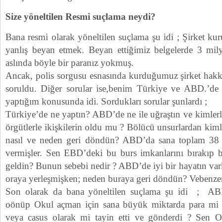
Size yöneltilen Resmi suçlama neydi?
Bana resmi olarak yöneltilen suçlama şu idi ; Şirket ku
yanlış beyan etmek. Beyan ettiğimiz belgelerde 3 mil
aslında böyle bir paranız yokmuş.
Ancak, polis sorgusu esnasında kurduğumuz şirket hakkı
soruldu. Diğer sorular ise,benim Türkiye ve ABD.’de
yaptığım konusunda idi. Sordukları sorular şunlardı ;
Türkiye’de ne yaptın? ABD’de ne ile uğraştın ve kimler
örgütlerle ikişkilerin oldu mu ? Bölücü unsurlardan ki
nasıl ve neden geri döndün? ABD’da sana toplam 38 a
vermişler. Sen EBD’deki bu burs imkanlarını bırakıp 
geldin? Bunun sebebi nedir ? ABD’de iyi bir hayatın vark
oraya yerleşmişken; neden buraya geri döndün? Vebenzeri 
Son olarak da bana yöneltilen suçlama şu idi ; AB
oönüp Okul açman için sana büyük miktarda para mi
veya casus olarak mi tayin etti ve gönderdi ? Sen O