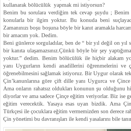
kullanarak bölücülük yapmak mi istiyorsun?
Benim bu sorulara verdiğim tek cevap şuydu ; Benim s
konularla bir ilgim yoktur. Bu konuda beni suçlayac
Zamanınızı boşu boşuna böyle bir kanıt aramakla harc
bir amacım yok. Dedim.
Beni günlerce sorguladılar, ben de “ bir yıl değil on yıl 
bir kanıta ulaşamazsınız.Çünkü böyle bir şey yaptığıma
yoktur.” dedim. Benim bölücülük ile hiçbir alakam yo
yanı Uygurların kendi anadillerini öğrenmelerini ve ç
öğrenebilmesini sağlamak istiyoruz. Bir Uygur olarak tek
Çin’kanunlarına göre çift dille yanı Uygurca ve Çince 
Ama onların rahatsız oldukları konunun şu olduğunu hiss
diyorlar ve ama sadece Çinçe eğitim veriyorlar. Biz ise 
eğitim verecektik. Yasaya esas uyan bizdik. Ama Ç
Türkçesi ile çocuklara eğitim vermemizden son derece rah
Çin yönetimi bu davranışları ile kendi yasalarını bile tan