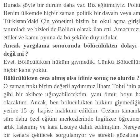
Burada şöyle bir durum daha var. Biz eğitimciyiz. Politi
Benim ülkemde hiçbir zaman politik bir davam veya 
Türkistan’daki Çin yönetimi bizim bu okul açma giriş
tanımladı ve bizleri de Bölücü olarak ilan etti. Amacımız
ettiler ve kamu oyuna da bö şekilde duyurdular.
Ancak yargılama sonucunda bölücülükten dolayı 
değil mi ?
Evet. Bölücülükten hüküm giymedik. Çünkü Bölücülüm 
hiçbir kanıt yoktu.
Bölücülükten ceza almış olsa idiniz sonuç ne olurdu ?
O zaman tıpkı bizim değerli aydınımız İlham Tohti ‘nin a
gibi bir akibete uğrayabilecektim. yanı ömür boyu hap
olacaktım. Ancak, ben bölücülükten hüküm giymediğ
yerine 15 ay hapise mahkum edildim. Cezamı tamamlay
süre daha özel eğitim merkezlerinde İngilizce öğretmen
artık fişlenmiş ve kara Listeye dahili edilmiştim. Nerey
bir kenara çekilerek sorgulanıyor ve sürekli gözaltına