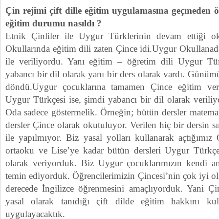
Çin rejimi çift dille eğitim uygulamasına geçmeden
eğitim durumu nasıldı ?
Etnik Çinliler ile Uygur Türklerinin devam ettiği ok
Okullarında eğitim dili zaten Çince idi.Uygur Okullana
ile veriliyordu. Yanı eğitim – öğretim dili Uygur Türk
yabancı bir dil olarak yanı bir ders olarak vardı. Günüm
döndü.Uygur çocuklarına tamamen Çince eğitim veri
Uygur Türkçesi ise, şimdi yabancı bir dil olarak verili
Oda sadece göstermelik. Örneğin; bütün dersler matemat
dersler Çince olarak okutuluyor. Verilen hiç bir dersin 
ile yapılmıyor. Biz yasal yolları kullanarak açtığımız
ortaoku ve Lise’ye kadar bütün dersleri Uygur Türkçe
olarak veriyorduk. Biz Uygur çocuklarımızın kendi an
temin ediyorduk. Öğrencilerimizin Çincesi’nin çok iyi o
derecede İngilizce öğrenmesini amaçlıyorduk. Yani Çi
yasal olarak tanıdığı çift dilde eğitim hakkını ku
uygulayacaktık.