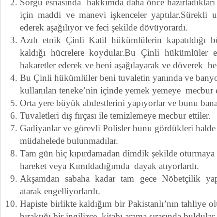
Sorgu esnasında hakkımda daha önce hazırladıkları
için maddi ve manevi işkenceler yaptılar.Sürekli u
ederek aşağılıyor ve feci şekilde dövüyorardı.
Azılı etnik Çinli Katil hükümlülerin kapatıldığı
kaldığı hücrelere koydular.Bu Çinli hükümlüler et
hakaretler ederek ve beni aşağılayarak ve döverek be
Bu Çinli hükümlüler beni tuvaletin yanında ve bany
kullanılan teneke’nin içinde yemek yemeye mecbur et
Orta yere büyük abdestlerini yapıyorlar ve bunu bana 
Tuvaletleri dış fırçası ile temizlemeye mecbur ettiler.
Gadiyanlar ve görevli Polisler bunu gördükleri halde 
müdahelede bulunmadılar.
Tam gün hiç kıpırdamadan dimdik şekilde oturmaya zo
hareket veya Kımıldadığımda dayak atıyorlardı.
Akşamdan sabaha kadar tam gece Nöbetçilik yap
atarak engelliyorlardı.
Hapiste birlikte kaldığım bir Pakistanlı’nın tahliye 
bıraktığı bir ingilizce kitabı arama sırasında buldula