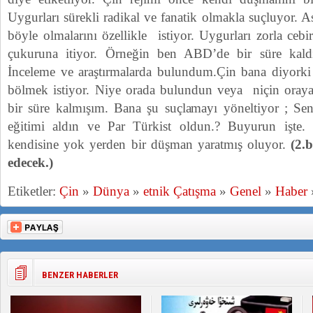
Uygurları sürekli radikal ve fanatik olmakla suçluyor. A
böyle olmalarını özellikle istiyor. Uygurları zorla cebi
çukuruna itiyor. Örneğin ben ABD’de bir süre ka
İnceleme ve araştırmalarda bulundum.Çin bana diyork
bölmek istiyor. Niye orada bulundun veya niçin oraya 
bir süre kalmışım. Bana şu suçlamayı yöneltiyor ; Se
eğitimi aldın ve Par Türkist oldun.? Buyurun işte. 
kendisine yok yerden bir düşman yaratmış oluyor.
(2.
edecek.)
Etiketler:
Çin
»
Dünya
»
etnik Çatışma
»
Genel
»
Haber
BENZER HABERLER