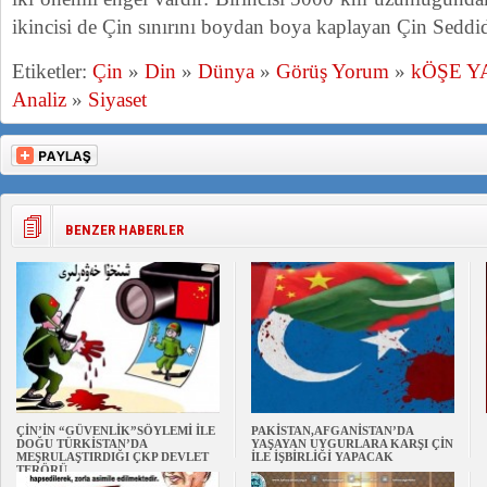
ikincisi de Çin sınırını boydan boya kaplayan Çin Seddid
Etiketler:
Çin
»
Din
»
Dünya
»
Görüş Yorum
»
kÖŞE Y
Analiz
»
Siyaset
BENZER HABERLER
ÇİN’İN “GÜVENLİK”SÖYLEMİ İLE
PAKİSTAN,AFGANİSTAN’DA
DOĞU TÜRKİSTAN’DA
YAŞAYAN UYGURLARA KARŞI ÇİN
MEŞRULAŞTIRDIĞI ÇKP DEVLET
İLE İŞBİRLİĞİ YAPACAK
TERÖRÜ