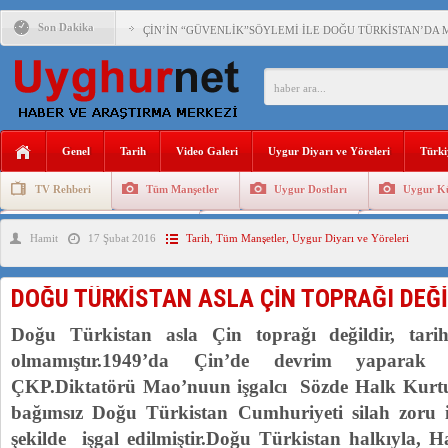
Son Dakika
ÇİN’İN “GÜVENLİK”SÖYLEMİ İLE DOĞU TÜRKİSTAN’DA 
PAKİSTAN,AFGANİSTAN’DA YAŞAYAN UYGURLARA KARŞI Ç
ANAHTAR PARTİ GENEL BAŞKANI AĞIRALİOĞLU : ÇİN’İN
Genel
Tarih
Video Galeri
Uygur Diyarı ve Yöreleri
Türki
ÇİN’İN DOĞU TÜRKİSTAN’DAKİ UYGULAMALARI SİSTEM
TV Rehberi
Tüm Manşetler
Uygur Dostları
Uygur Kü
DİYANET AKADEMİSİ BAŞKANI DOÇ.DR.KAAN : DOĞU TÜR
Uygurlarda Düğün ve Cenaze
Uygur Geleneksel Tip
Uygur Gele
Hamit
17 Şubat 2016
Tarih
,
Tüm Manşetler
,
Uygur Diyarı ve Yöreleri
150 YILDIR KAYNAYAN YARAMIZ : ÇİN İŞGALİNDEKİ DO
ÇİN’İN UYGUR POLİTİKALARINI ÖVEN DİYANET AKADEM
DOĞU TÜRKİSTAN ASLA ÇİN TOPRAĞI DEĞİ
MHP’DEN URUMÇİ KATLİAMI MESAJİ : 05.07.2009 URUM
Doğu Türkistan asla Çin toprağı değildir, tar
ÇİN’İN ANKARA BÜYÜKELÇİSİ JİANG’İN TRABZON ZİYAR
olmamıştır.1949’da Çin’de devrim yaparak i
ÇKP.Diktatörü Mao’nuun işgalcı Sözde Halk Kurtu
bağımsız Doğu Türkistan Cumhuriyeti silah zoru i
şekilde işgal edilmiştir.Doğu Türkistan halkıyla, Ha