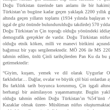
Doğu Türkistan üzerinde tam anlamı ile bir hakimi
Türkistan’ın bugüne kadar geçen yaklaşık 2200 yıllık ge
altında geçen yılların toplamı (1934 yılında başlaya
işgal de göz önünde bulundurulduğu takdirde) 570 yıldan 
Doğu Türkistan’ın Çin toprağı olduğu yönündeki iddiayı
demografik gerçekler de vardır. Doğu Türkistan nüfus y
olduğu etnik köken, milli ve manevi birikimi açısı
bağımsız bir yapı sergilemektedir. MÖ 206 ile MS 220 y
tahmin edilen, ünlü Çinli tarihçilerden Pan Ku da bu ge
getirmektedir:
“Giyim, kuşam, yemek ve dil olarak Uygurlar Or
farklıdırlar… Dağlar, ovalar ve büyük çöl bizi onlardan ay
Bu farklılık tarih boyunca korunmuş, Çin işgali altı
herhangi bir asimilasyon yaşanmamıştır. Bugün yak
olduğu tahmin edilen Doğu Türkistan’ın %54’ünü 
Kazaklar olmak üzere- Müslüman nüfus oluşturmaktadı