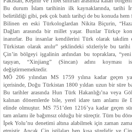
Pakistan, Keşmir ve Tibet sınırları arasında kalan bölgen
Bu durum İslam tarihinin ilk kaynaklarında, tarihi İ
belirtildiği gibi, pek çok batılı tarihçi de bu konuda hem f
Bilinen en eski Türkologlardan Nikita Biçurin, “Haz
Dağları arasında bir millet yaşar. Bunlar Türkçe kon
inanırlar. Bu insanlar kendilerini Türk olarak takdim 
Türkistan olarak anılır” şeklindeki sözleriyle bu tarihi 
Çin’in bölgeyi işgalinin ardından bu topraklara, “yeni
taşıyan, “Xinjiang” (Sincan) adını koyması i
değiştirmemektedir.
MÖ 206 yılından MS 1759 yılına kadar geçen yakl
içerisinde, Doğu Türkistan 1800 yıldan uzun bir süre b
Bu tarihler arasında Hun Türk Hakanlığı’na veya Gök
kalınan dönemlerde bile, yerel idare tam anlamı ile 
elinde olmuştur. MS 751’den 1216’ya kadar geçen sür
tam anlamı ile bağımsız olduğu bir süreçtir. Tüm bu dön
İpek Yolu’nu denetimi altına alabilmek için zaman zama
etmiştir. Ancak Çin istilaları hep kısa sürelidir ve Ç