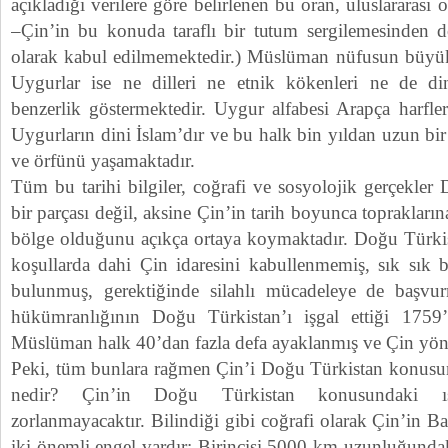
açıkladığı verilere göre belirlenen bu oran, uluslararası 
–Çin’in bu konuda taraflı bir tutum sergilemesinden do
olarak kabul edilmemektedir.) Müslüman nüfusun büyü
Uygurlar ise ne dilleri ne etnik kökenleri ne de dinl
benzerlik göstermektedir. Uygur alfabesi Arapça harfler
Uygurların dini İslam’dır ve bu halk bin yıldan uzun bir
ve örfünü yaşamaktadır.
Tüm bu tarihi bilgiler, coğrafi ve sosyolojik gerçekler
bir parçası değil, aksine Çin’in tarih boyunca toprakların
bölge olduğunu açıkça ortaya koymaktadır. Doğu Türkist
koşullarda dahi Çin idaresini kabullenmemiş, sık sık b
bulunmuş, gerektiğinde silahlı mücadeleye de başv
hükümranlığının Doğu Türkistan’ı işgal ettiği 1759
Müslüman halk 40’dan fazla defa ayaklanmış ve Çin yöne
Peki, tüm bunlara rağmen Çin’i Doğu Türkistan konusund
nedir? Çin’in Doğu Türkistan konusundaki ıs
zorlanmayacaktır. Bilindiği gibi coğrafi olarak Çin’in Bat
iki önemli engel vardır: Birincisi 5000 km uzunluğund