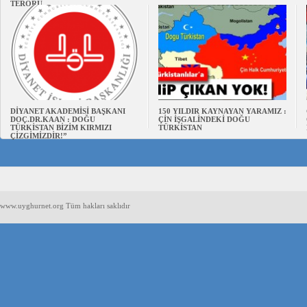
TERÖRÜ
DİYANET AKADEMİSİ BAŞKANI
150 YILDIR KAYNAYAN YARAMIZ :
DOÇ.DR.KAAN : DOĞU
ÇİN İŞGALİNDEKİ DOĞU
TÜRKİSTAN BİZİM KIRMIZI
TÜRKİSTAN
ÇİZGİMİZDİR!”
www.uyghurnet.org Tüm hakları saklıdır