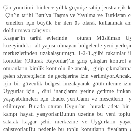
Çin yönetimi binlerce yıllık geçmişe sahip jeostratejik
Çin’in tarihi Batı’ya Taşma ve Yayılma ve Türkistan coğ
emelleri için büyük bir ileri üs olarak kullanmak amac
doldurmaya çalışıyor.
Kaşgar’in tarihi evlerinde oturan Müslüman Uyg
kuzeyindeki alt yapısı olmayan bölgelerde yeni yerleşi
merkezlerinden uzakalaştırmıştı. 1-2-3..giibi rakamlar 
konutlar (Olturak Rayonlar)’ın giriş çıkışları kontrol 
oturanların kimlik kontrölü ile ancak, girip çıkmalarına
gelen ziyaretçilerin de geçişlerine izin verilmiyor.Ancak
için bir güvenlik belgesi imzalayarak götürmlerine izi
Uygurlar için , dini inançlarını yerine getirme imka
yaşayabilmeleri için ibadet yeri,Cami ve mescitlerin
edilmıyor. Burada oturan Uygurlar burada adeta bir
kampı hayatı yaşıyorlar.Bunun üzerine bu yeni toplu 
satarak kaşgar şehir merkezine ve Uygurların yaşa
çalışıyorlar.Bu nedenle bu toplu konutların fiyatların