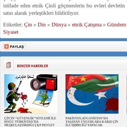
istifade eden etnik Çinli göçmenlerin bu evleri devleti
satın alarak yerleştikleri bildirilıyor.
Etiketler:
Çin
»
Din
»
Dünya
»
etnik Çatışma
»
Gündem
Siyaset
BENZER HABERLER
ÇİN’İN “GÜVENLİK”SÖYLEMİ İLE
PAKİSTAN,AFGANİSTAN’DA
DOĞU TÜRKİSTAN’DA
YAŞAYAN UYGURLARA KARŞI ÇİN
MEŞRULAŞTIRDIĞI ÇKP DEVLET
İLE İŞBİRLİĞİ YAPACAK