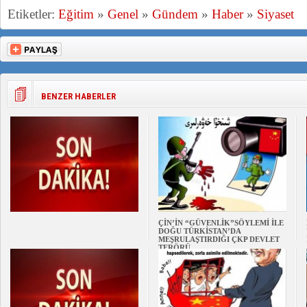
Etiketler:
Eğitim
»
Genel
»
Gündem
»
Haber
»
Siyaset
BENZER HABERLER
ÇİN’İN “GÜVENLİK”SÖYLEMİ İLE
DOĞU TÜRKİSTAN’DA
MEŞRULAŞTIRDIĞI ÇKP DEVLET
TERÖRÜ