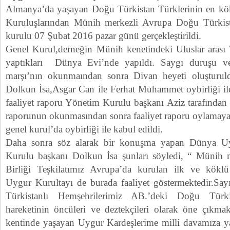
Almanya’da yaşayan Doğu Türkistan Türklerinin en kök
Kuruluşlarından Münih merkezli Avrupa Doğu Türkista
kurulu 07 Şubat 2016 pazar günü gerçekleştirildi.
Genel Kurul,derneğin Münih kenetindeki Uluslar arası Teş
yaptıkları Dünya Evi’nde yapıldı. Saygı duruşu v
marşı’nın okunmaından sonra Divan heyeti oluşturul
Dolkun İsa,Asgar Can ile Ferhat Muhammet oybirliği il
faaliyet raporu Yönetim Kurulu başkanı Aziz tarafında
raporunun okunmasından sonra faaliyet raporu oylamaya 
genel kurul’da oybirliği ile kabul edildi.
Daha sonra söz alarak bir konuşma yapan Dünya U
Kurulu başkanı Dolkun İsa şunları söyledi, “ Münih 
Birliği Teşkilatımız Avrupa’da kurulan ilk ve kök
Uygur Kurultayı de burada faaliyet göstermektedir.Say
Türkistanlı Hemşehrilerimiz AB.’deki Doğu Türki
hareketinin öncüleri ve deztekçileri olarak öne çıkm
kentinde yaşayan Uygur Kardeşlerime milli davamıza yap