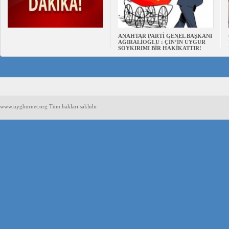
ANAHTAR PARTİ GENEL BAŞKANI
AĞIRALİOĞLU : ÇİN’İN UYGUR
SOYKIRIMI BİR HAKİKATTIR!
www.uyghurnet.org Tüm hakları saklıdır