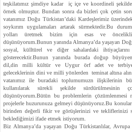
teşkilatımız şimdiye kadar iç içe ve koordineli şekild
örnek olmuştur. Bundan sonra da bizleri çok çetin so
vatanımız Doğu Türkistan’daki Kardeşlerimiz üzerinde
soykırım uygulamaları artarak sürmektedir.Bu duru
yolları üretmek bizim için esas ve öncelikl
düşünüyorum.Bunun yanında Almanya’da yaşayan Doğu 
sosyal, külltürel ve diğer sahalardaki ihtiyaçların
gösterecektir.Bunun yanında burada doğup büyüyen 
dil,din milli kültür ve Uygur örf adet ve terbiyes
geleceklerinin dini ve milli yönlerden teminat altına al
vatanımız ile buradaki toplumumuzn ilişkilerinin b
kullanılarak sürekli şekilde sürdürülmesinin
düşünüyorum.Bütün bu problemlerin çözümlenmesi n
projelerle huzurunuza gelmeyi düşünüyoruz.Bu konularda
birinden değerli fikir ve görüşlerinizi ve tekliflerinizi s
beklediğimizi ifade etmek istiyorum.
Biz Almanya’da yaşayan Doğu Türkistanlılar, Avrupa 