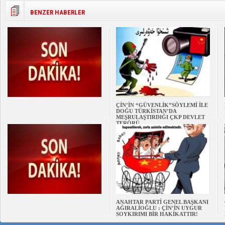
BENZER HABERLER
ÇİN’İN “GÜVENLİK”SÖYLEMİ İLE
DOĞU TÜRKİSTAN’DA
MEŞRULAŞTIRDIĞI ÇKP DEVLET
TERÖRÜ
ANAHTAR PARTİ GENEL BAŞKANI
AĞIRALİOĞLU : ÇİN’İN UYGUR
SOYKIRIMI BİR HAKİKATTIR!