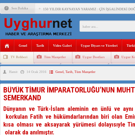
Son Dakika
150 YILDIR KAYNAYAN YARAMIZ : ÇİN İŞGALİNDEKİ DO
ÇİN’İN UYGUR POLİTİKALARINI ÖVEN DİYANET AKADEM
MHP’DEN URUMÇİ KATLİAMI MESAJİ : 05.07.2009 URUM
ÇİN’İN ANKARA BÜYÜKELÇİSİ JİANG’İN TRABZON ZİYAR
Genel
Tarih
Video Galeri
Uygur Diyarı ve Yöreleri
Türki
İŞGALCİ ÇİN’DEN “FETİHLER SULTANI MEHMET”DİZİSİN
TV Rehberi
Tüm Manşetler
Uygur Dostları
Uygur Kü
SAADET PARTİSİ İLÇE BAŞKANI : TEMMUZ AYI,DOĞU TÜR
Uygurlarda Düğün ve Cenaze
Uygur Geleneksel Tip
Uygur Gele
Hamit
14 Ocak 2016
Genel
,
Tarih
,
Tüm Manşetler
İŞGALCİ ÇİN,DOĞU TÜRKİSTAN’DA EN AZ 143 BİN UYGU
BÜYÜK TİMUR İMPARATORLUĞU’NUN MUHT
SEMERKAND
Dünyanın ve Türk-İslam aleminin en ünlü ve aynı
korkulan Fatih ve hükümdarlarından biri olan Emir
kısa olması ve aksayarak yürümesi dolayısıyle T
olarak da anılmıştır.