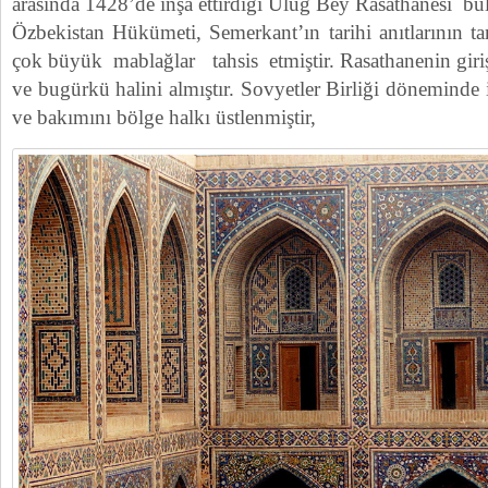
arasında 1428’de inşa ettirdiği Uluğ Bey Rasathanesi bu
Özbekistan Hükümeti, Semerkant’ın tarihi anıtlarının ta
çok büyük mablağlar tahsis etmiştir. Rasathanenin giriş 
ve bugürkü halini almıştır. Sovyetler Birliği döneminde
ve bakımını bölge halkı üstlenmiştir,