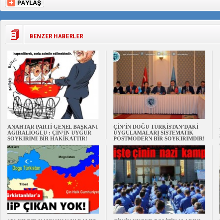
BENZER HABERLER
ANAHTAR PARTİ GENEL BAŞKANI
ÇİN’İN DOĞU TÜRKİSTAN’DAKİ
AĞIRALİOĞLU : ÇİN’İN UYGUR
UYGULAMALARI SİSTEMATİK
SOYKIRIMI BİR HAKİKATTIR!
POSTMODERN BİR SOYKIRIMDIR!