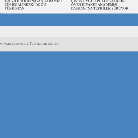
150 YILDIR KAYNAYAN YARAMIZ :
ÇİN’İN UYGUR POLİTİKALARINI
ÇİN İŞGALİNDEKİ DOĞU
ÖVEN DİYANET AKADEMİSİ
TÜRKİSTAN
BAŞKANI’NA TEPKİLER SÜRÜYOR
www.uyghurnet.org Tüm hakları saklıdır