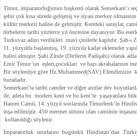
Timur, imparatorluğunun başkenti olarak Semerkant’ı se
şehir çok kısa sürede gelişmiş ve siyasi merkez olmasını
kültür merkezi haline de gelmiştir. Kentteki saraylar, cami
türbelerin tarihi yüzlerce yıl öncesine dayanıyor. Bu eser
Turkuvaz adını verdikleri mavi çinilerle kaplıdır. Şah-ı 
11. yüzyılda başlanmış, 19. yüzyıla kadar eklemeler ya
halini almıştır. Şahi Zinde (Dirilerin Padişahı) olarak ad
Emir Timur’un eşleri,çocukları ve bazı akrabalarının me
Bir söylentiye göre Hz.Muhammed(SAV) Efendimizin k
buradadır.
Semerkant’ta tarihi camiler ve diğer anıtlar dev boyutlard
ile, adeta bu modern kent ve bu kent’te yaşayanlara hük
Hanım Camii, 14. yüzyıl sonlarında Timurlenk’in Hindist
inşa edilmiştir. 450 mermer sütunu olan camiinin inşasın
kullanıldığı söylenir.
İmparatorluk sınırlarını bugünkü Hindistan’dan Türk