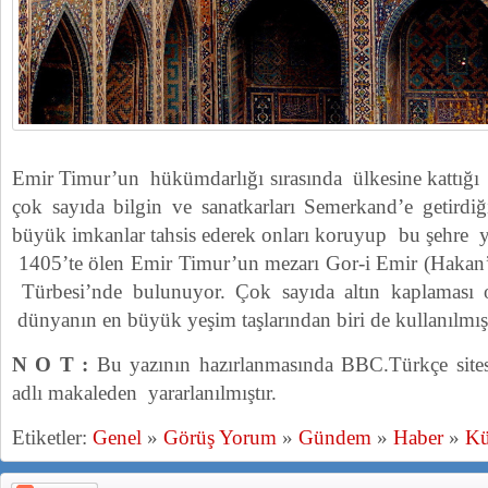
Emir Timur’un hükümdarlığı sırasında ülkesine kattığı 
çok sayıda bilgin ve sanatkarları Semerkand’e getirdiğ
büyük imkanlar tahsis ederek onları koruyup bu şehre yer
1405’te ölen Emir Timur’un mezarı Gor-i Emir (Hakan’ı
Türbesi’nde bulunuyor. Çok sayıda altın kaplaması 
dünyanın en büyük yeşim taşlarından biri de kullanılmışt
N O T :
Bu yazının hazırlanmasında BBC.Türkçe sites
adlı makaleden yararlanılmıştır.
Etiketler:
Genel
»
Görüş Yorum
»
Gündem
»
Haber
»
Kü