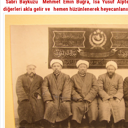
Sabri Baykuzu Mehmet Emin Buğra, İsa Yusuf Alpt
diğerleri akla gelir ve hemen hüzünlenerek heyecanlanır