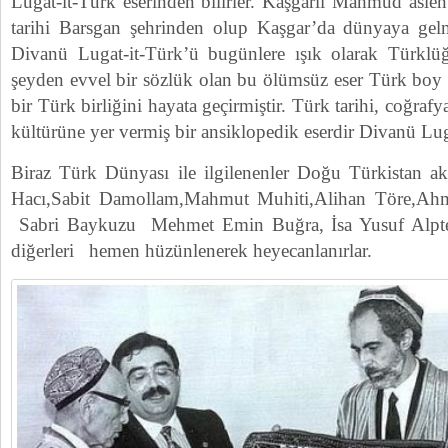
Lugat-it-Türk eserinden bilirler. Kaşgarlı Mahmud asle
tarihi Barsgan şehrinden olup Kaşgar’da dünyaya gelm
Divanü Lugat-it-Türk’ü bugünlere ışık olarak Türklüğ
şeyden evvel bir sözlük olan bu ölümsüz eser Türk boy 
bir Türk birliğini hayata geçirmiştir. Türk tarihi, coğrafy
kültürüne yer vermiş bir ansiklopedik eserdir Divanü Lug
Biraz Türk Dünyası ile ilgilenenler Doğu Türkistan 
Hacı,Sabit Damollam,Mahmut Muhiti,Alihan Töre,Ahm
Sabri Baykuzu Mehmet Emin Buğra, İsa Yusuf Alpt
diğerleri hemen hüzünlenerek heyecanlanırlar.