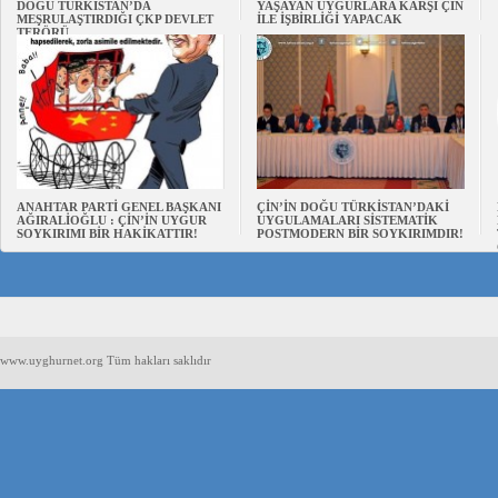
DOĞU TÜRKİSTAN’DA
YAŞAYAN UYGURLARA KARŞI ÇİN
MEŞRULAŞTIRDIĞI ÇKP DEVLET
İLE İŞBİRLİĞİ YAPACAK
TERÖRÜ
ANAHTAR PARTİ GENEL BAŞKANI
ÇİN’İN DOĞU TÜRKİSTAN’DAKİ
AĞIRALİOĞLU : ÇİN’İN UYGUR
UYGULAMALARI SİSTEMATİK
SOYKIRIMI BİR HAKİKATTIR!
POSTMODERN BİR SOYKIRIMDIR!
www.uyghurnet.org Tüm hakları saklıdır