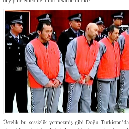
deyip de elden ne umut beklenebilir ki?
Üstelik bu sessizlik yetmezmiş gibi Doğu Türkistan’d