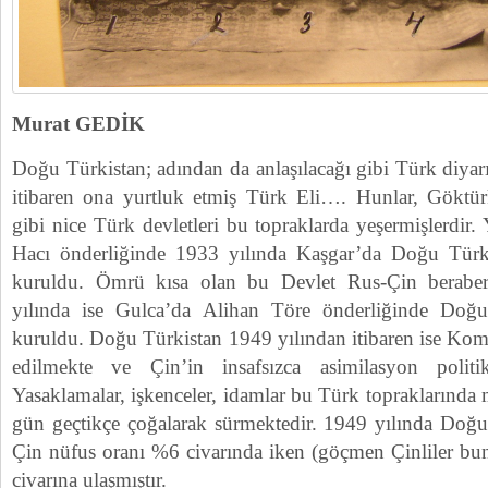
Murat GEDİK
Doğu Türkistan; adından da anlaşılacağı gibi Türk diya
itibaren ona yurtluk etmiş Türk Eli…. Hunlar, Göktürkl
gibi nice Türk devletleri bu topraklarda yeşermişlerdir.
Hacı önderliğinde 1933 yılında Kaşgar’da Doğu Türk
kuruldu. Ömrü kısa olan bu Devlet Rus-Çin beraberli
yılında ise Gulca’da Alihan Töre önderliğinde Doğ
kuruldu. Doğu Türkistan 1949 yılından itibaren ise Komü
edilmekte ve Çin’in insafsızca asimilasyon politi
Yasaklamalar, işkenceler, idamlar bu Türk topraklarında 
gün geçtikçe çoğalarak sürmektedir. 1949 yılında Doğu
Çin nüfus oranı %6 civarında iken (göçmen Çinliler b
civarına ulaşmıştır.