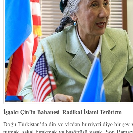
İşgalcı Çin’in Bahanesi Radikal İslami Terörizm
Doğu Türkistan’da din ve vicdan hürriyeti diye bir şey
tutmak, sakal bırakmak ve başörtüsü yasak. Son Ramaz