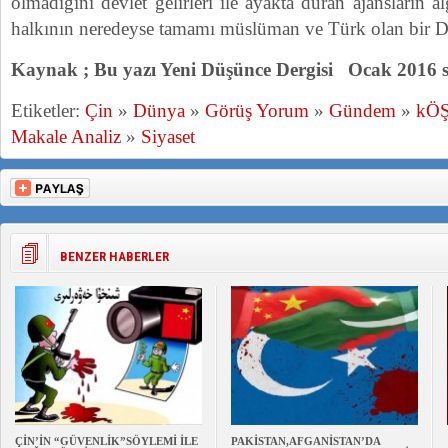
olmadığını devlet gelirleri ile ayakta duran ajansların a
halkının neredeyse tamamı müslüman ve Türk olan bir D
Kaynak ; Bu yazı Yeni Düşünce Dergisi Ocak 2016 s
Etiketler:
Çin
»
Dünya
»
Görüş Yorum
»
Gündem
»
kÖ
Makale Analiz
»
Siyaset
BENZER HABERLER
ÇİN’İN “GÜVENLİK”SÖYLEMİ İLE
PAKİSTAN,AFGANİSTAN’DA