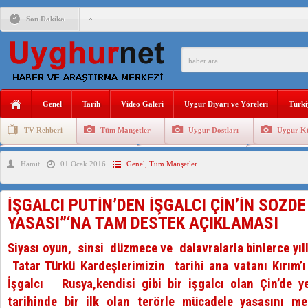
Son Dakika
ANAHTAR PARTİ GENEL BAŞKANI AĞIRALİOĞLU : ÇİN’İN
ÇİN’İN DOĞU TÜRKİSTAN’DAKİ UYGULAMALARI SİSTEM
DİYANET AKADEMİSİ BAŞKANI DOÇ.DR.KAAN : DOĞU TÜR
Genel
Tarih
Video Galeri
Uygur Diyarı ve Yöreleri
Türki
150 YILDIR KAYNAYAN YARAMIZ : ÇİN İŞGALİNDEKİ DO
TV Rehberi
Tüm Manşetler
Uygur Dostları
Uygur Kü
ÇİN’İN UYGUR POLİTİKALARINI ÖVEN DİYANET AKADEM
Uygurlarda Düğün ve Cenaze
Uygur Geleneksel Tip
Uygur Gele
Hamit
01 Ocak 2016
Genel
,
Tüm Manşetler
MHP’DEN URUMÇİ KATLİAMI MESAJİ : 05.07.2009 URUM
ÇİN’İN ANKARA BÜYÜKELÇİSİ JİANG’İN TRABZON ZİYAR
İŞGALCI PUTİN’DEN İŞGALCI ÇİN’İN SÖZDE
YASASI”‘NA TAM DESTEK AÇIKLAMASI
Siyası oyun, sinsi düzmece ve dalavralarla binlerce yıll
Tatar Türkü Kardeşlerimizin tarihi ana vatanı Kırım’ı
İşgalcı Rusya,kendisi gibi bir işgalcı olan Çin’de y
tarihinde bir ilk olan terörle mücadele yasasını mem