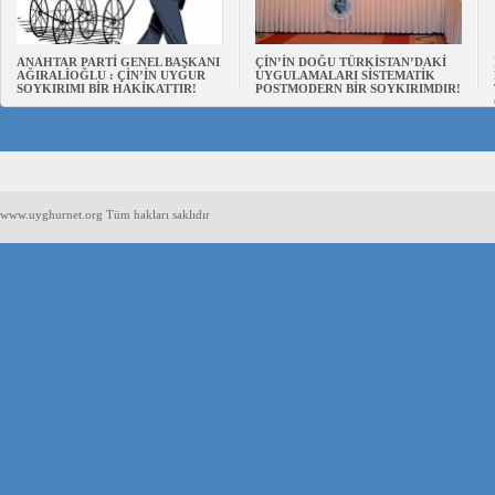
ANAHTAR PARTİ GENEL BAŞKANI
ÇİN’İN DOĞU TÜRKİSTAN’DAKİ
AĞIRALİOĞLU : ÇİN’İN UYGUR
UYGULAMALARI SİSTEMATİK
SOYKIRIMI BİR HAKİKATTIR!
POSTMODERN BİR SOYKIRIMDIR!
www.uyghurnet.org Tüm hakları saklıdır