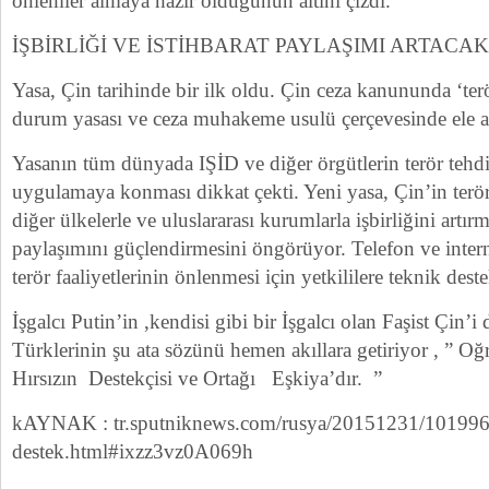
önlemler almaya hazır olduğunun altını çizdi.
İŞBİRLİĞİ VE İSTİHBARAT PAYLAŞIMI ARTACAK
Yasa, Çin tarihinde bir ilk oldu. Çin ceza kanununda ‘te
durum yasası ve ceza muhakeme usulü çerçevesinde ele a
Yasanın tüm dünyada IŞİD ve diğer örgütlerin terör tehdi
uygulamaya konması dikkat çekti. Yeni yasa, Çin’in terö
diğer ülkelerle ve uluslararası kurumlarla işbirliğini artırm
paylaşımını güçlendirmesini öngörüyor. Telefon ve interne
terör faaliyetlerinin önlenmesi için yetkililere teknik des
İşgalcı Putin’in ,kendisi gibi bir İşgalcı olan Faşist Çin’
Türklerinin şu ata sözünü hemen akıllara getiriyor , ” Oğ
Hırsızın Destekçisi ve Ortağı Eşkiya’dır. ”
kAYNAK : tr.sputniknews.com/rusya/20151231/1019968
destek.html#ixzz3vz0A069h