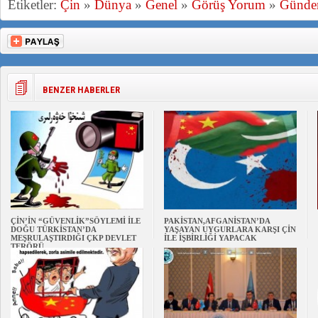
Etiketler:
Çin
»
Dünya
»
Genel
»
Görüş Yorum
»
Günd
BENZER HABERLER
ÇİN’İN “GÜVENLİK”SÖYLEMİ İLE
PAKİSTAN,AFGANİSTAN’DA
DOĞU TÜRKİSTAN’DA
YAŞAYAN UYGURLARA KARŞI ÇİN
MEŞRULAŞTIRDIĞI ÇKP DEVLET
İLE İŞBİRLİĞİ YAPACAK
TERÖRÜ