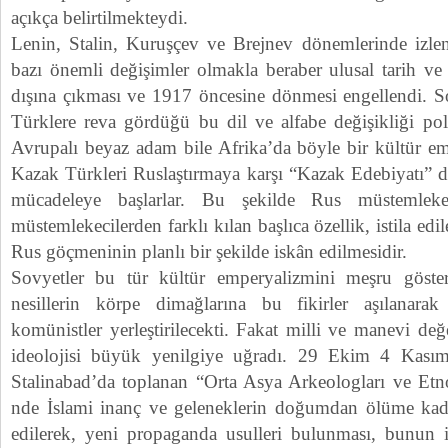
açıkça belirtilmekteydi.
Lenin, Stalin, Kuruşçev ve Brejnev dönemlerinde izlene
bazı önemli değişimler olmakla beraber ulusal tarih ve
dışına çıkması ve 1917 öncesine dönmesi engellendi. So
Türklere reva gördüğü bu dil ve alfabe değişikliği pol
Avrupalı beyaz adam bile Afrika’da böyle bir kültür em
Kazak Türkleri Ruslaştırmaya karşı “Kazak Edebiyatı” der
mücadeleye başlarlar. Bu şekilde Rus müstemlekec
müstemlekecilerden farklı kılan başlıca özellik, istila ed
Rus göçmeninin planlı bir şekilde iskân edilmesidir.
Sovyetler bu tür kültür emperyalizmini meşru göster
nesillerin körpe dimağlarına bu fikirler aşılanarak
komünistler yerleştirilecekti. Fakat milli ve manevi de
ideolojisi büyük yenilgiye uğradı. 29 Ekim 4 Kasım 
Stalinabad’da toplanan “Orta Asya Arkeologları ve Etno
nde İslami inanç ve geleneklerin doğumdan ölüme kadar 
edilerek, yeni propaganda usulleri bulunması, bunun i