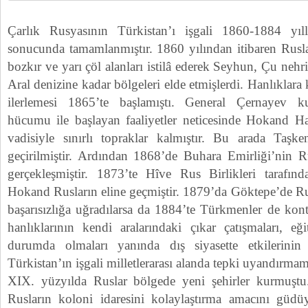
Çarlık Rusyasının Türkistan’ı işgali 1860-1884 yılla
sonucunda tamamlanmıştır. 1860 yılından itibaren Rusl
bozkır ve yarı çöl alanları istilâ ederek Seyhun, Çu nehri
Aral denizine kadar bölgeleri elde etmişlerdi. Hanlıklara 
ilerlemesi 1865’te başlamıştı. General Çernayev 
hücumu ile başlayan faaliyetler neticesinde Hokand Ha
vadisiyle sınırlı topraklar kalmıştır. Bu arada Taşke
geçirilmiştir. Ardından 1868’de Buhara Emirliği’nin 
gerçekleşmiştir. 1873’te Hîve Rus Birlikleri tarafın
Hokand Rusların eline geçmiştir. 1879’da Göktepe’de R
başarısızlığa uğradılarsa da 1884’te Türkmenler de kontr
hanlıklarının kendi aralarındaki çıkar çatışmaları, eğ
durumda olmaları yanında dış siyasette etkilerini
Türkistan’ın işgali milletlerarası alanda tepki uyandırmamı
XIX. yüzyılda Ruslar bölgede yeni şehirler kurmuştu.
Rusların koloni idaresini kolaylaştırma amacını güdü