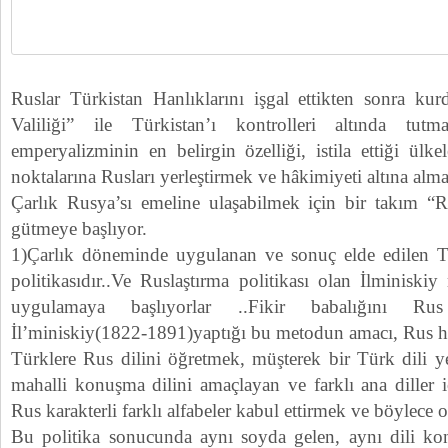
Ruslar Türkistan Hanlıklarını işgal ettikten sonra kur
Valiliği” ile Türkistan’ı kontrolleri altında tutm
emperyalizminin en belirgin özelliği, istila ettiği ülkel
noktalarına Rusları yerleştirmek ve hâkimiyeti altına alma
Çarlık Rusya’sı emeline ulaşabilmek için bir takım “Ru
gütmeye başlıyor.
1)Çarlık döneminde uygulanan ve sonuç elde edilen Tür
politikasıdır..Ve Ruslaştırma politikası olan İlminisk
uygulamaya başlıyorlar ..Fikir babalığını Rus
İl’miniskiy(1822-1891)yaptığı bu metodun amacı, Rus ha
Türklere Rus dilini öğretmek, müşterek bir Türk dili y
mahalli konuşma dilini amaçlayan ve farklı ana diller ic
Rus karakterli farklı alfabeler kabul ettirmek ve böylece o
Bu politika sonucunda aynı soyda gelen, aynı dili kon