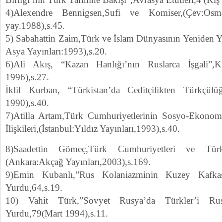
4)Alexendre Bennigsen,Sufi ve Komiser,(Çev:Osm
yay.1988),s.45.
5) Sabahattin Zaim,Türk ve İslam Dünyasının Yeniden Ya
Asya Yayınları:1993),s.20.
6)Ali Akış, “Kazan Hanlığı’nın Ruslarca İşgali”,K
1996),s.27.
İklil Kurban, “Türkistan’da Ceditçilikten Türkçül
1990),s.40.
7)Atilla Artam,Türk Cumhuriyetlerinin Sosyo-Ekonomi
İlişkileri,(İstanbul:Yıldız Yayınları,1993),s.40.
8)Saadettin Gömeç,Türk Cumhuriyetleri ve Türk
(Ankara:Akçağ Yayınları,2003),s.169.
9)Emin Kubanlı,”Rus Kolaniazminin Kuzey Kafkasy
Yurdu,64,s.19.
10) Vahit Türk,”Sovyet Rusya’da Türkler’i Rusla
Yurdu,79(Mart 1994),s.11.