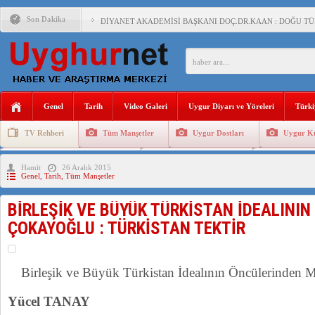
Son Dakika
DİYANET AKADEMİSİ BAŞKANI DOÇ.DR.KAAN : DOĞU TÜR
150 YILDIR KAYNAYAN YARAMIZ : ÇİN İŞGALİNDEKİ DO
ÇİN’İN UYGUR POLİTİKALARINI ÖVEN DİYANET AKADEM
MHP’DEN URUMÇİ KATLİAMI MESAJİ : 05.07.2009 URUM
Genel
Tarih
Video Galeri
Uygur Diyarı ve Yöreleri
Türki
ÇİN’İN ANKARA BÜYÜKELÇİSİ JİANG’İN TRABZON ZİYAR
TV Rehberi
Tüm Manşetler
Uygur Dostları
Uygur Kü
Uygurlarda Düğün ve Cenaze
Uygur Geleneksel Tip
Uygur Gele
Hamit
26 Aralık 2015
Genel
,
Tarih
,
Tüm Manşetler
BİRLEŞİK VE BÜYÜK TÜRKİSTAN İDEALINI
ÇOKAYOĞLU : TÜRKİSTAN TEKTİR
Birleşik ve Büyük Türkistan İdealının Öncülerind
Yücel TANAY