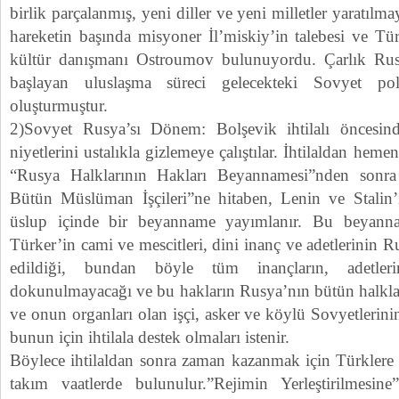
birlik parçalanmış, yeni diller ve yeni milletler yaratılm
hareketin başında misyoner İl’miskiy’in talebesi ve Tür
kültür danışmanı Ostroumov bulunuyordu. Çarlık Ru
başlayan uluslaşma süreci gelecekteki Sovyet pol
oluşturmuştur.
2)Sovyet Rusya’sı Dönem: Bolşevik ihtilalı öncesin
niyetlerini ustalıkla gizlemeye çalıştılar. İhtilaldan he
“Rusya Halklarının Hakları Beyannamesi”nden sonra
Bütün Müslüman İşçileri”ne hitaben, Lenin ve Stalin’i
üslup içinde bir beyanname yayımlanır. Bu beyan
Türker’in cami ve mescitleri, dini inanç ve adetlerinin R
edildiği, bundan böyle tüm inançların, adetler
dokunulmayacağı ve bu hakların Rusya’nın bütün halkların
ve onun organları olan işçi, asker ve köylü Sovyetlerin
bunun için ihtilala destek olmaları istenir.
Böylece ihtilaldan sonra zaman kazanmak için Türklere 
takım vaatlerde bulunulur.”Rejimin Yerleştirilmesi