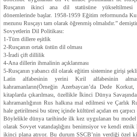
Rusçanın ikinci ana dil statüsüne yükseltilmes
dönemlerinde başlar. 1958-1959 Eğitim reformunda Kur
mezunu Rusçayı tam olarak öğrenmiş olmalıdır.” demiştir
Sovyetlerin Dil Politikası:
1-Tüm dillere eşitlik
2-Rusçanın ortak üstün dil olması
3-İradi çift dillilik
4-Ana dillerin ihmalinin açıklanması
5-Rusçanın yabancı dil olarak eğitim sistemine girişi şekl
Latin alfabesinin yerini Kıril alfabesinin almas
kahramanların(Örneğin Azerbaycan’da Dede Korkut, 
kitaplarda çıkarılması, özellikle İkinci Dünya Savaşınd
kahramanlığının Rus halkına mal edilmesi ve Çarlık Ru
hale getirilmesi bu süreç içinde kültürel açıdan en çarpıcı 
Böylelikle dünya tarihinde ilk kez uygulanan bu model 
olarak Sovyet vatandaşlığını benimsiyor ve kendi etnik k
ikinci plana atıyor. Bu durum SSCB’nin verdiği özel ki