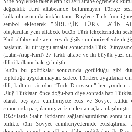
Yine böylelikle talebelerin iki ayrı alfabe öğrenerek kurt
değişiklik Kıril alfabesinde bulunmayan Türkçe sesle
kullanılmasına da imkân tanır. Böylece Türk fonetiğine
sembol eklenerek ”BİRLEŞİK TÜRK LATİN ALFA
oluşturulan yeni alfabede bütün Türk lehçelerindeki sesler
Kıril alfabesinde aynı ses değişik cumhuriyetlerde değiş
başlanır. Bu tür uygulamalar sonucunda Türk Dünyasında
(Latin-Arap-Kıril) 27 farklı alfabe ve iki büyük yazı dil
dilini kullanır hale gelmiştir.
Bütün bu politikalar sonucunda görüldüğü gibi dün
topluluğa uygulanmayan, sadece Türklere uygulanan empe
dili, kültürü bir olan “Türk Dünyasını” her yönden parç
Uluğ Türkistan önce doğu-batı diye sonrada batı Türkist
olarak beş ayrı cumhuriyete Rus ve Sovyet kültür em
sonucunda parçalanmış ve istenilen amaçlara ulaşılmıştır.
1929’larda Stalin iktidarını sağlamlaştırdıktan sonra ulus
birlikte tüm Sovyet cumhuriyetlerinde Ruslaştırma 
dönemde uygulanan dil ve alfabe politikaları ile Rus