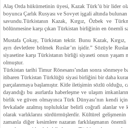
Alaş Orda hükümetinin üyesi, Kazak Türk’ü bir lider ol
boyunca Çarlık Rusyası ve Sovyet işgali altında bulunan 
savundu.Türkistanın Kazak, Kırgız, Özbek ve Türkm
bölünmesine karşı çıkan Türkistan birliğinin en önemli s
Mustafa Çokay, Türkistan tektir. Bunu Kazak, Kırgız
ayrı devletlere bölmek Ruslar’ın işidir.” Sözüyle Rusla
siyasetine karşı Türkistanın birliği siyaseti onun yaşam
olmuştur.
Türkistan tarihi Timur Rönesans’ından sonra sönmeye baş
itibaren Türkistan Türklüğü siyasi birliğini bir daha kur
parçalanmaya başlamıştır. Kitle iletişimin sözlü olduğu, 
dayandığı bu asırlarda haberleşme ve ulaşım imkanlarının
birlik ve güven olmayınca Türk Dünyası’nın kendi içind
fevkalade azalmış topluluklar belirli coğrafi alanlar ve k
olarak varlıklarını sürdürmüşlerdir. Kültürel gelişmenin
zamanla diğer kesimlere nazaran farklılaşmanın önemli