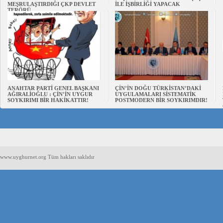
MEŞRULAŞTIRDIĞI ÇKP DEVLET
İLE İŞBİRLİĞİ YAPACAK
TERÖRÜ
ANAHTAR PARTİ GENEL BAŞKANI
ÇİN’İN DOĞU TÜRKİSTAN’DAKİ
AĞIRALİOĞLU : ÇİN’İN UYGUR
UYGULAMALARI SİSTEMATİK
SOYKIRIMI BİR HAKİKATTIR!
POSTMODERN BİR SOYKIRIMDIR!
www.uyghurnet.org Tüm hakları saklıdır