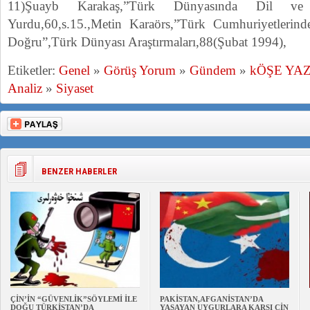
11)Şuayb Karakaş,”Türk Dünyasında Dil ve 
Yurdu,60,s.15.,Metin Karaörs,”Türk Cumhuriyetlerind
Doğru”,Türk Dünyası Araştırmaları,88(Şubat 1994),
Etiketler:
Genel
»
Görüş Yorum
»
Gündem
»
kÖŞE YA
Analiz
»
Siyaset
BENZER HABERLER
ÇİN’İN “GÜVENLİK”SÖYLEMİ İLE
PAKİSTAN,AFGANİSTAN’DA
DOĞU TÜRKİSTAN’DA
YAŞAYAN UYGURLARA KARŞI ÇİN