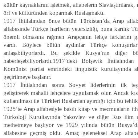
kültür kaynaklarını işletmek, alfabelerin Slavlaştırılarak,
örf ve kültüründen koparmak Ruslaşmaktı.
1917 İhtilalından önce bütün Türkistan’da Arap alfab
alfabesinde Türkçe harflerin yetersizliği, buna karılık Tü
önemli olmasına rağmen Arapçanın lehçe farklarını gi
vardı. Böylece bütün aydınlar Türkçe konuşurl
anlaşabiliyorlardı. Bu şekilde Rusya’nın diğer bö
haberleşebiliyorlardı.1917’deki Bolşevik İhtilalından
Komünist partisi emrindeki linguistik kurultayında al
geçirilmeye başlanır.
1917 İhtilalından sonra Sovyet liderlerinin ilk te
geliştirerek mahalli lehçelere uygulamak olur. Ancak kı
kullanılması ile Türkleri Ruslardan ayırdığı için bu teh
1925’te Arap alfabesiyle basılı kitap ve mecmuaların it
Türkoloji Kurultayında Yakovlev ve diğer Rus ilim ad
methetmeye başlıyor ve 1929 yılında bütün Rusya’d
alfabesine geçmiş oldu. Amaç geleneksel Arap alfabes