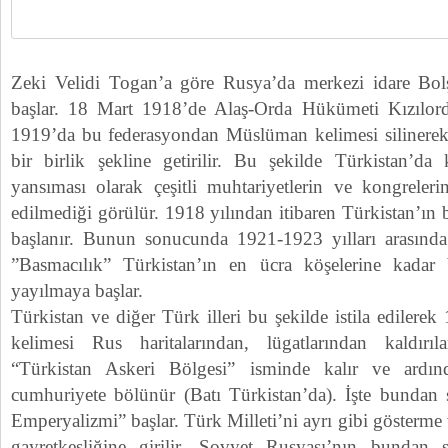
Zeki Velidi Togan’a göre Rusya’da merkezi idare Bolş
başlar. 18 Mart 1918’de Alaş-Orda Hükümeti Kızılordu
1919’da bu federasyondan Müslüman kelimesi silinerek, 
bir birlik şekline getirilir. Bu şekilde Türkistan’da 
yansıması olarak çeşitli muhtariyetlerin ve kongrele
edilmediği görülür. 1918 yılından itibaren Türkistan’ın 
başlanır. Bunun sonucunda 1921-1923 yılları arasında 
”Basmacılık” Türkistan’ın en ücra köşelerine kadar b
yayılmaya başlar.
Türkistan ve diğer Türk illeri bu şekilde istila edilere
kelimesi Rus haritalarından, lügatlarından kaldırıl
“Türkistan Askeri Bölgesi” isminde kalır ve ardın
cumhuriyete bölünür (Batı Türkistan’da). İşte bundan
Emperyalizmi” başlar. Türk Milleti’ni ayrı gibi gösterme v
gayretkeşliğine girilir. Sovyet Rusyası’nın bundan s