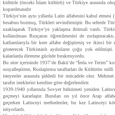
kültürle (önceki İslam kültürü) ve Türkiye arasında olu
koparılmasıdır
Türkiye’nin aynı yıllarda Latin alfabesini kabul etmesi
hesabını bozmuş, Türkleri sevindirmiştir. Bu seferde Tür
uzaklaşarak Türkiye’ye yaklaşma ihtimali vardı. Türkis
kullanılması Rusçanın öğrenilmesini de zorlaştıracak
katliamlarıyla bir kere alfabe değiştirmiş ve ikinci bir
gösterecek Türkistanlı aydınların çoğu yok edilmişti
kalanlarda direnme gücüde bırakmıyordu.
Bu süre içerisinde 1937’de Bakü’de “İmla ve Terim” kon
sosyalleştirme, Ruslaştırma taraftarları ile Kültürün mil
isteyenler arasında şiddetli bir mücadele olur. Mehme
tarafın isteklerini kendine göre değerlendirir.
1939-1940 yıllarında Sovyet hükümeti yeniden Latince
geçmeyi kararlaştır. Bundan on yıl önce Arap alfabe
geçerken Latinceyi methedenler, bu kez Latinceyi kötü
istiyorlardı.