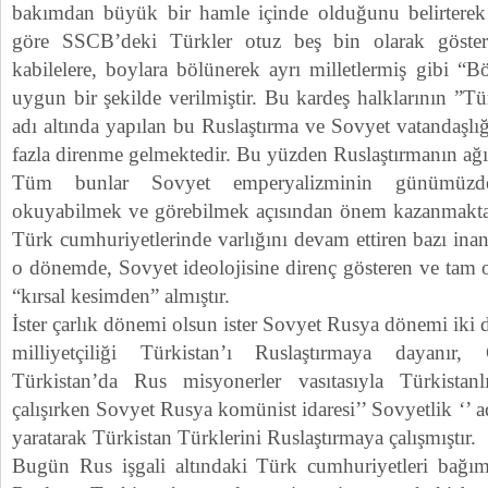
bakımdan büyük bir hamle içinde olduğunu belirterek
göre SSCB’deki Türkler otuz beş bin olarak göster
kabilelere, boylara bölünerek ayrı milletlermiş gibi “
uygun bir şekilde verilmiştir. Bu kardeş halklarının ”T
adı altında yapılan bu Ruslaştırma ve Sovyet vatandaşlı
fazla direnme gelmektedir. Bu yüzden Ruslaştırmanın ağırl
Tüm bunlar Sovyet emperyalizminin günümüzde
okuyabilmek ve görebilmek açısından önem kazanmakt
Türk cumhuriyetlerinde varlığını devam ettiren bazı inan
o dönemde, Sovyet ideolojisine direnç gösteren ve tam 
“kırsal kesimden” almıştır.
İster çarlık dönemi olsun ister Sovyet Rusya dönemi iki 
milliyetçiliği Türkistan’ı Ruslaştırmaya dayanır
Türkistan’da Rus misyonerler vasıtasıyla Türkistanlıl
çalışırken Sovyet Rusya komünist idaresi’’ Sovyetlik ‘’ ad
yaratarak Türkistan Türklerini Ruslaştırmaya çalışmıştır.
Bugün Rus işgali altındaki Türk cumhuriyetleri bağıms