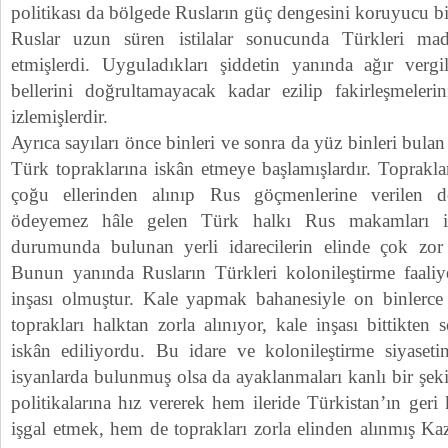
politikası da bölgede Rusların güç dengesini koruyucu bi
Ruslar uzun süren istilalar sonucunda Türkleri m
etmişlerdi. Uyguladıkları şiddetin yanında ağır vergi
bellerini doğrultamayacak kadar ezilip fakirleşmelerin
izlemişlerdir.
Ayrıca sayıları önce binleri ve sonra da yüz binleri bula
Türk topraklarına iskân etmeye başlamışlardır. Topraklar
çoğu ellerinden alınıp Rus göçmenlerine verilen dol
ödeyemez hâle gelen Türk halkı Rus makamları il
durumunda bulunan yerli idarecilerin elinde çok zor 
Bunun yanında Rusların Türkleri kolonileştirme faaliye
inşası olmuştur. Kale yapmak bahanesiyle on binlerce
toprakları halktan zorla alınıyor, kale inşası bittikten
iskân ediliyordu. Bu idare ve kolonileştirme siyaseti
isyanlarda bulunmuş olsa da ayaklanmaları kanlı bir şeki
politikalarına hız vererek hem ileride Türkistan’ın geri
işgal etmek, hem de toprakları zorla elinden alınmış Kaz