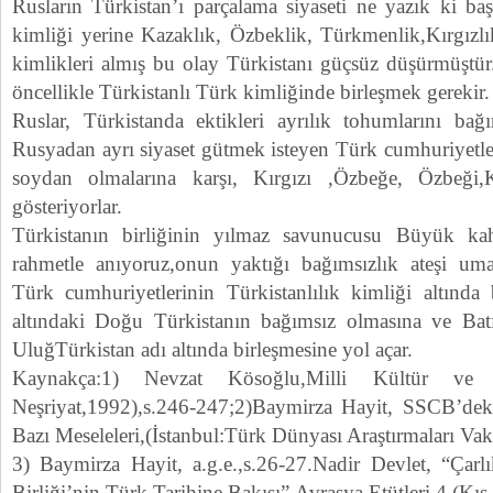
Rusların Türkistan’ı parçalama siyaseti ne yazık ki başa
kimliği yerine Kazaklık, Özbeklik, Türkmenlik,Kırgızl
kimlikleri almış bu olay Türkistanı güçsüz düşürmüştür
öncellikle Türkistanlı Türk kimliğinde birleşmek gerekir.
Ruslar, Türkistanda ektikleri ayrılık tohumlarını ba
Rusyadan ayrı siyaset gütmek isteyen Türk cumhuriyetler
soydan olmalarına karşı, Kırgızı ,Özbeğe, Özbeği,K
gösteriyorlar.
Türkistanın birliğinin yılmaz savunucusu Büyük k
rahmetle anıyoruz,onun yaktığı bağımsızlık ateşi uma
Türk cumhuriyetlerinin Türkistanlılık kimliği altında 
altındaki Doğu Türkistanın bağımsız olmasına ve Bat
UluğTürkistan adı altında birleşmesine yol açar.
Kaynakça:1) Nevzat Kösoğlu,Milli Kültür ve Ki
Neşriyat,1992),s.246-247;2)Baymirza Hayit, SSCB’dek
Bazı Meseleleri,(İstanbul:Türk Dünyası Araştırmaları Vak
3) Baymirza Hayit, a.g.e.,s.26-27.Nadir Devlet, “Çarl
Birliği’nin Türk Tarihine Bakışı”,Avrasya Etütleri,4 (Kı