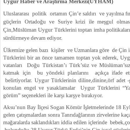
Uygur Haber ve Araştırma Merkezi(UYHAM)
Uluslararası politik ortamın Çin’e saldırı ve yayılma fır
güçlerin Ortadoğu ve Suriye krizi ile meşgul olması
Çin,Müslüman Uygur Türklerini toptan imha politikaların
sürdürmeye devam ediyor.
Ülkemize gelen bazı kişiler ve Uzmanlara göre de Çin 
Türklerini bir an önce tamamen toptan yok ederek, Uygu
vatanları Doğu Türkistan’ı Türk’süz ve Müslüman’sız 
katmak için bu yöndeki planlarını açıkça ifade et
belirtiyorlar. Uygur Türklerinin diline,dinine,örf adet 
konulan engel ve yasaklamalar Uygur Türklerini 
görüm” seçenekleri ile karşı karşye bırakıyor.
Aksu’nun Bay İlçesi Sogan Kömür İşletmelerinde 18 Eyl
gelen çatışmalardan sonra Tanrıdağlarının zirvelerine ka
mağaralarda saklandıkları iddia edilen içlerinde bebek,ç
bulunduğu 28 Uygur Türkü Fedai’nin Çin işgal güçlerin