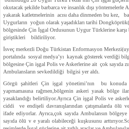
okutacak şekilde barbarca ve insanlık dışı yöntemelerle A
yakarak katletmelerinin acısı daha dinmeden bu kez, b
Uygurların yoğun olarak yaşadıkları tarihi Dongköprü
bölgesinde Çin İşgal Ordusunun Uygur Türklerine karşı 
giriştikleri bildiriliyor.
İsveç merkezli Doğu Türkistan Enformasyon Merkezi(uy
portalında sosyal medya’yı kaynak gösterek verdiği bi
bölgesine Çin işgal Polis ve Askerlerine ait çok sayıda zırh
Ambulansların sevkedildiği bilgisi yer aldı.
Görgü şahitleri Çin işgal yönetimi’nın bu konuda 
yapmamasına rağmen,bölgenin askeri yasak bölge ilan e
yasaklandığı belirtiliyor.Ayrıca Çin işgal Polis ve aske
ciddi ve endişeli davranışlarından çatışmalarda ölü ve 
ifade ediyorlar. Ayrıca,çok sayıda Ambulansın bölgey
sayıda ölü v e yaralı olabileceği kuşkusunu arttırıyor
resimlerde İşgal güçlerine ait zırhlı araçlar ve Ambulanslar