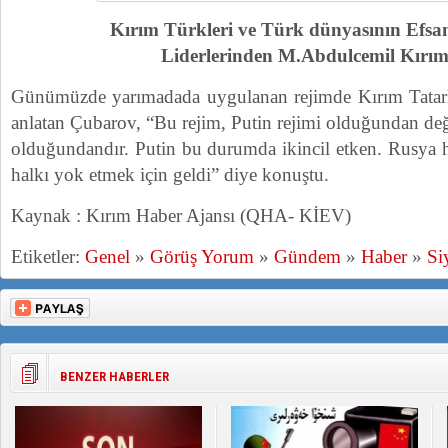
Kırım Türkleri ve Türk dünyasının Efsan
Liderlerinden
M.Abdulcemil Kırı
Günümüzde yarımadada uygulanan rejimde Kırım Tatarl
anlatan Çubarov, “Bu rejim, Putin rejimi olduğundan değ
olduğundandır. Putin bu durumda ikincil etken. Rusya 
halkı yok etmek için geldi” diye konuştu.
Kaynak : Kırım Haber Ajansı (QHA- KİEV)
Etiketler:
Genel
»
Görüş Yorum
»
Gündem
»
Haber
»
Si
BENZER HABERLER