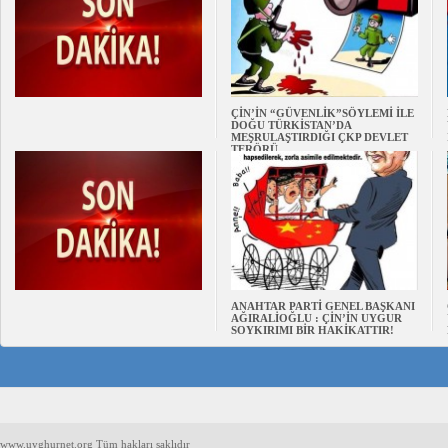
ÇİN’İN “GÜVENLİK”SÖYLEMİ İLE
DOĞU TÜRKİSTAN’DA
MEŞRULAŞTIRDIĞI ÇKP DEVLET
TERÖRÜ
ANAHTAR PARTİ GENEL BAŞKANI
AĞIRALİOĞLU : ÇİN’İN UYGUR
SOYKIRIMI BİR HAKİKATTIR!
www.uyghurnet.org Tüm hakları saklıdır