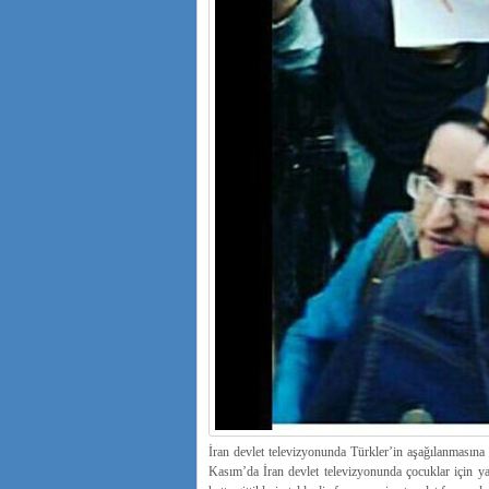
İran devlet televizyonunda Türkler’in aşağılanmasına 
Kasım’da İran devlet televizyonunda çocuklar için yay