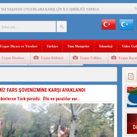
S
’DA YAŞAYAN UYGURLARA KARŞI ÇİN İLE İŞBİRLİĞİ YAPACAK
BAŞKANI AĞIRALİOĞLU : ÇİN’İN UYGUR SOYKIRIMI BİR HAKİKATTIR!
AN’DAKİ UYGULAMALARI SİSTEMATİK POSTMODERN BİR SOYKIRIMDIR!
Uygur Diyarı ve Yöreleri
Türkiye
Tüm Manşetler
Teknoloji
Video Gal
AŞKANI DOÇ.DR.KAAN : DOĞU TÜRKİSTAN BİZİM KIRMIZI ÇİZGİMİZDİR!”
Uygur Dostları
Uygur Kültürü
Uygur Folklor
Uygur Kıyaf
 YARAMIZ : ÇİN İŞGALİNDEKİ DOĞU TÜRKİSTAN
Geleneksel Tip
Uygur Geleneksel Sporlar
KALARINI ÖVEN DİYANET AKADEMİSİ BAŞKANI’NA TEPKİLER SÜRÜYOR
İAMI MESAJİ : 05.07.2009 URUMÇİ ŞEHİTLERİNİ RAHMETLE ANIYORUZ
İZ FARS ŞÖVENİZMİNE KARŞI AYAKLANDI
LÇİSİ JİANG’İN TRABZON ZİYARETİ
inlerce Türk yürüdü. Ölü ve yaralılar var…