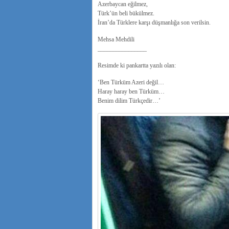
Azerbaycan eğilmez,
Türk’ün beli bükülmez.
İran’da Türklere karşı düşmanlığa son verilsin.
Mehsa Mehdili
________________
Resimde ki pankartta yazılı olan:
‘Ben Türküm Azeri değil…
Haray haray ben Türküm…
Benim dilim Türkçedir…’