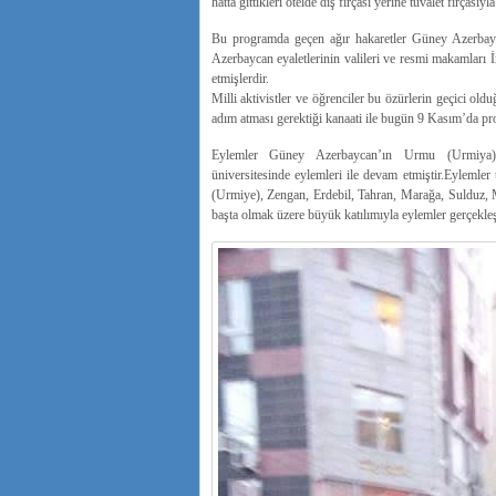
hatta gittikleri otelde diş fırçası yerine tuvalet fırçasıyl
Bu programda geçen ağır hakaretler Güney Azerbaycan
Azerbaycan eyaletlerinin valileri ve resmi makamları İr
etmişlerdir.
Milli aktivistler ve öğrenciler bu özürlerin geçici old
adım atması gerektiği kanaati ile bugün 9 Kasım’da prot
Eylemler Güney Azerbaycan’ın Urmu (Urmiya)Üniv
üniversitesinde eylemleri ile devam etmiştir.Eylemler
(Urmiye), Zengan, Erdebil, Tahran, Marağa, Sulduz, 
başta olmak üzere büyük katılımıyla eylemler gerçekleş