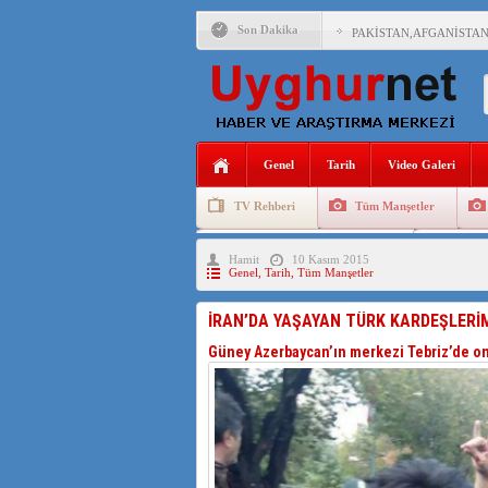
Son Dakika
PAKİSTAN,AFGANİSTAN
ANAHTAR PARTİ GENEL 
ÇİN’İN DOĞU TÜRKİST
Genel
Tarih
Video Galeri
DİYANET AKADEMİSİ B
TV Rehberi
Tüm Manşetler
150 YILDIR KAYNAYAN
Uygurlarda Düğün ve Cenaze
Uygur 
Hamit
10 Kasım 2015
ÇİN’İN UYGUR POLİTİ
Genel
,
Tarih
,
Tüm Manşetler
MHP’DEN URUMÇİ KATL
İRAN’DA YAŞAYAN TÜRK KARDEŞLERİM
ÇİN’İN ANKARA BÜYÜKE
Güney Azerbaycan’ın merkezi Tebriz’de onb