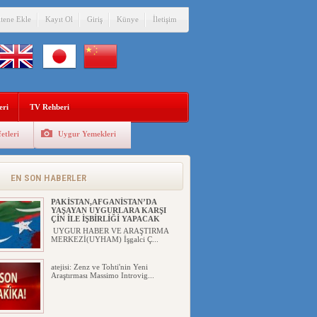
itene Ekle
Kayıt Ol
Giriş
Künye
İletişim
eri
TV Rehberi
etleri
Uygur Yemekleri
ÇİN’İN “GÜVENLİK”SÖYLEMİ İLE
DOĞU TÜRKİSTAN’DA
MEŞRULAŞTIRDIĞI ÇKP DEVLET
TERÖRÜ
EN SON HABERLER
YILMAZ ER(habernida.com) Çin
yönetimi 4 Ağustos 2...
PAKİSTAN,AFGANİSTAN’DA
YAŞAYAN UYGURLARA KARŞI
ÇİN İLE İŞBİRLİĞİ YAPACAK
UYGUR HABER VE ARAŞTIRMA
MERKEZİ(UYHAM) İşgalci Ç...
atejisi: Zenz ve Tohti'nin Yeni
Araştırması Massimo Introvig...