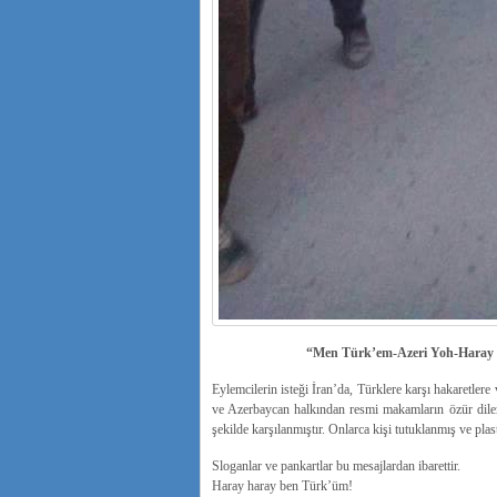
“Men Türk’em-Azeri Yoh-Haray 
Eylemcilerin isteği İran’da, Türklere karşı hakaretlere
ve Azerbaycan halkından resmi makamların özür dilem
şekilde karşılanmıştır. Onlarca kişi tutuklanmış ve plas
Sloganlar ve pankartlar bu mesajlardan ibarettir.
Haray haray ben Türk’üm!