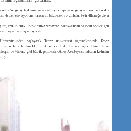
a dişlerini fırçaladıklarını” gösterilmiş.
lılar’ın geniş tepkisine sebep olmuştur.Tepkilerin genişlenmesi ile birlikte
an devlet televizyonuna itirazlarını bildirerek, sorumluları özür dilemeğe davet
uğunu, İran’ın anti-Türk ve anti-Azerbaycan politikasından da ciddi şekilde geri
esto eylemleri başlatmışlardır.
ersitesinden başlayarak Tebriz üniversitesi öğrencilerininde Tebriz
 üniversitelerde başlamakla birlikte şehirlerde de devam etmiştir. Tebriz, Urmu
Meşgin ve Merend gibi büyük şehirlerde Güney Azerbaycan halkının kadınları
miştir.