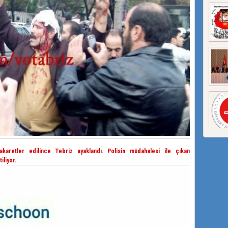
hakaretler edilince Tebriz ayaklandı. Polisin müdahalesi ile çıkan
iliyor.