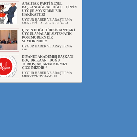
ANAHTAR PARTİ GENEL
BAŞKANI AĞIRALİOĞLU : ÇİN’İN
UYGUR SOYKIRIMI BİR
HAKİKATTIR!
UYGUR HABER VE ARAŞTIRMA
MERKEZİ Anahtar Parti Genel
Başka...
ÇİN’İN DOĞU TÜRKİSTAN’DAKİ
UYGULAMALARI SİSTEMATİK
POSTMODERN BİR
SOYKIRIMDIR!
UYGUR HABER VE ARAŞTIRMA
ME...
DİYANET AKADEMİSİ BAŞKANI
DOÇ.DR.KAAN : DOĞU
TÜRKİSTAN BİZİM KIRMIZI
ÇİZGİMİZDİR!”
UYGUR HABER VE ARAŞTIRMA
MERKEZİ(UYHAM) 19...
150 YILDIR KAYNAYAN YARAMIZ
: ÇİN İŞGALİNDEKİ DOĞU
TÜRKİSTAN
Mete YAVUZ( yenişafak.com) İkinci
Dünya Sa...
ÇİN’İN UYGUR POLİTİKALARINI
ÖVEN DİYANET AKADEMİSİ
BAŞKANI’NA TEPKİLER
SÜRÜYOR
UYGUR HABER VE ARAŞTIRMA
MERKEZİ(UYHAM) Diyanet
Akademis...
MHP’DEN URUMÇİ KATLİAMI