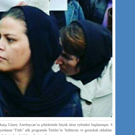
karşı Güney Azerbaycan’ın şehirlerinde büyük itiraz eylemleri başlanmıştır. 6
ınlanan “Fitile” adlı programda Türkler’in “kültürsüz ve gerizekalı oldukları