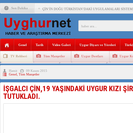
Son Dakika
ÇİN’İN DOĞU TÜRKİSTAN’DAKİ UYGULAMALARI SİSTEM
DİYANET AKADEMİSİ BAŞKANI DOÇ.DR.KAAN : DOĞU TÜR
150 YILDIR KAYNAYAN YARAMIZ : ÇİN İŞGALİNDEKİ DO
ÇİN’İN UYGUR POLİTİKALARINI ÖVEN DİYANET AKADEM
Genel
Tarih
Video Galeri
Uygur Diyarı ve Yöreleri
Türki
MHP’DEN URUMÇİ KATLİAMI MESAJİ : 05.07.2009 URUM
TV Rehberi
Tüm Manşetler
Uygur Dostları
Uygur Kü
ÇİN’İN ANKARA BÜYÜKELÇİSİ JİANG’İN TRABZON ZİYAR
Uygurlarda Düğün ve Cenaze
Uygur Geleneksel Tip
Uygur Gele
Hamit
09 Kasım 2015
İŞGALCİ ÇİN’DEN “FETİHLER SULTANI MEHMET”DİZİSİN
Genel
,
Tüm Manşetler
SAADET PARTİSİ İLÇE BAŞKANI : TEMMUZ AYI,DOĞU TÜR
İŞGALCI ÇİN,19 YAŞINDAKİ UYGUR KIZI Şİ
İŞGALCİ ÇİN,DOĞU TÜRKİSTAN’DA EN AZ 143 BİN UYGU
TUTUKLADI.