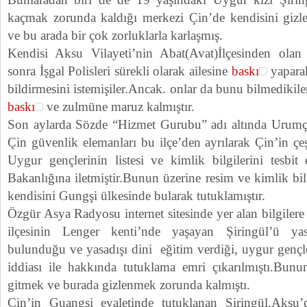
kaçmak zorunda kaldığı merkezi Çin’de kendisini gizl
ve bu arada bir çok zorluklarla karlaşmış.
Kendisi Aksu Vilayeti’nin Abat(Avat)İlçesinden olan 
sonra İşgal Polisleri sürekli olarak ailesine
baskı
yaparak
bildirmesini istemişiler.Ancak. onlar da bunu bilmedikile
baskı
ve zulmüne maruz kalmıştır.
Son aylarda Sözde “Hizmet Gurubu” adı altında Urumçi
Çin güvenlik elemanları bu ilçe’den ayrılarak Çin’in çeş
Uygur gençlerinin listesi ve kimlik bilgilerini tesb
Bakanlığına iletmiştir.Bunun üzerine resim ve kimlik bil
kendisini Gungşi ülkesinde bularak tutuklamıştır.
Özgür Asya Radyosu internet sitesinde yer alan bilgilere
ilçesinin Lenger kenti’nde yaşayan Şiringül’ü yasa
bulunduğu ve yasadışı dini eğitim verdiği, uygur gençler
iddiası ile hakkında tutuklama emri çıkarılmıştı.Bunu
gitmek ve burada gizlenmek zorunda kalmıştı.
Çin’in Guangşi eyaletinde tutuklanan Şiringül,Aksu’