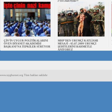
ÇİZGİMİZDİR!”
ÇİN’İN UYGUR POLİTİKALARINI
MHP’DEN URUMÇİ KATLİAMI
ÖVEN DİYANET AKADEMİSİ
MESAJİ : 05.07.2009 URUMÇİ
BAŞKANI’NA TEPKİLER SÜRÜYOR
ŞEHİTLERİNİ RAHMETLE
ANIYORUZ
www.uyghurnet.org Tüm hakları saklıdır