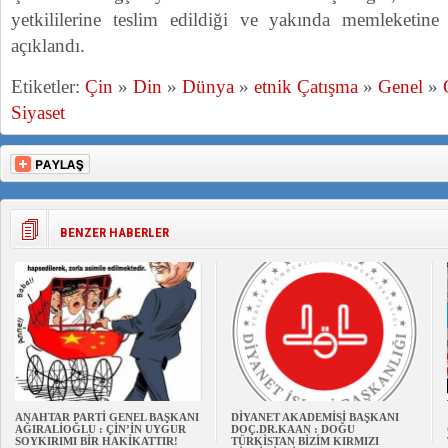
yetkililerine teslim edildiği ve yakında memleketine g
açıklandı.
Etiketler:
Çin
»
Din
»
Dünya
»
etnik Çatışma
»
Genel
»
Siyaset
BENZER HABERLER
ANAHTAR PARTİ GENEL BAŞKANI
DİYANET AKADEMİSİ BAŞKANI
AĞIRALİOĞLU : ÇİN’İN UYGUR
DOÇ.DR.KAAN : DOĞU
SOYKIRIMI BİR HAKİKATTIR!
TÜRKİSTAN BİZİM KIRMIZI