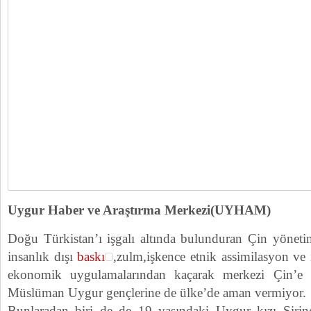
Uygur Haber ve Araştırma Merkezi(UYHAM)
Doğu Türkistan’ı işgalı altında bulunduran Çin yöneti
insanlık dışı
baskı
,zulm,işkence etnik assimilasyon ve 
ekonomik uygulamalarından kaçarak merkezi Çin’e
Müslüman Uygur gençlerine de ülke’de aman vermiyor.
Bunlaradan biri de de 19 yaşındaki Uygur kızı Şiring