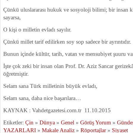
Çünkü uluslararası hukuk ve sosyoloji bilimi; bir insan k
sayarsa,
O kişi o milletin evladı sayılır.
Çünkü millet tarif edilirken soy sop sadece bir ayrıntıdır.
Bunun içinde kültür, tarih, vatan ve mensubiyet şuuru var
İşte çok zeki bir insan olan Prof. Dr. Aziz Sancar gerizek
öğretmiştir.
Selam sana Türk milletinin büyük evladı,
Selam sana, daha nice başarılara…
KAYNAK : Vahdetgazetesi.com.tr 11.10.2015
Etiketler:
Çin
»
Dünya
»
Genel
»
Görüş Yorum
»
Günd
YAZARLARI
»
Makale Analiz
»
Röportajlar
»
Siyaset