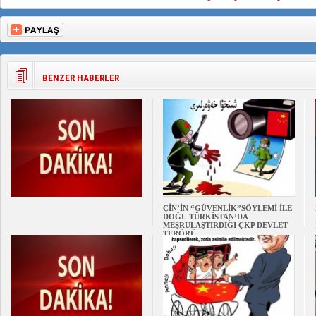
BENZER HABERLER
ÇİN’İN “GÜVENLİK”SÖYLEMİ İLE
DOĞU TÜRKİSTAN’DA
MEŞRULAŞTIRDIĞI ÇKP DEVLET
TERÖRÜ