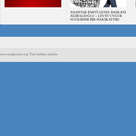
ANAHTAR PARTİ GENEL BAŞKANI
AĞIRALİOĞLU : ÇİN’İN UYGUR
SOYKIRIMI BİR HAKİKATTIR!
www.uyghurnet.org Tüm hakları saklıdır