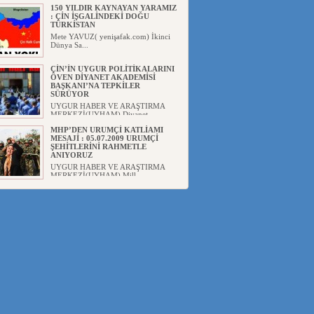
150 YILDIR KAYNAYAN YARAMIZ
: ÇİN İŞGALİNDEKİ DOĞU
TÜRKİSTAN
Mete YAVUZ( yenişafak.com) İkinci
Dünya Sa...
ÇİN’İN UYGUR POLİTİKALARINI
ÖVEN DİYANET AKADEMİSİ
BAŞKANI’NA TEPKİLER
SÜRÜYOR
UYGUR HABER VE ARAŞTIRMA
MERKEZİ(UYHAM) Diyanet
Akademis...
MHP’DEN URUMÇİ KATLİAMI
MESAJİ : 05.07.2009 URUMÇİ
ŞEHİTLERİNİ RAHMETLE
ANIYORUZ
UYGUR HABER VE ARAŞTIRMA
MERKEZİ(UYHAM) Mill...
ÇİN’İN ANKARA BÜYÜKELÇİSİ
JİANG’İN TRABZON ZİYARETİ
Ali ÖZTÜRK( Güneşbakış Gazetesi
yazarı-Trabzon)Geçt...
İŞGALCİ ÇİN’DEN “FETİHLER
SULTANI MEHMET”DİZİSİNE
GARİP SANSÜR VE HADSIZ İHTAR
Av. Oğuzhan ŞAHİN ÇİN'İN
TÜRKİYE'DE SANSÜR ARAYIŞI VE
...
SAADET PARTİSİ İLÇE BAŞKANI :