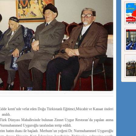
Cidde kenti’nde vefat eden Doğu Türkistanlı Eğitimci,Mücahit ve Kanaat önderi
 anıldı.
Türk Dünyası Mahallesinde bulunan Zinnet Uygur Restoran’da yapılan anma
 Nurmuhammed Uyguroğlu tarafından tertip edildi.
Kerim hatim duası ile başladı. Merhum’un yeğeni Dr. Nurmuhammed Uyguroğlu