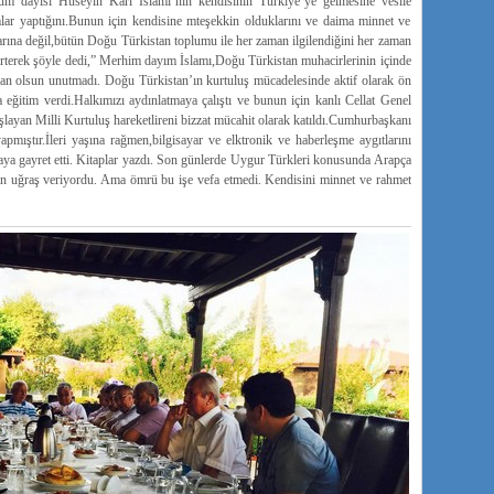
erhum dayısı Hüseyin Kari İslamı’nın kendisinin Türkiye’ye gelmesine vesile
ar yaptığını.Bunun için kendisine mteşekkin olduklarını ve daima minnet ve
arına değil,bütün Doğu Türkistan toplumu ile her zaman ilgilendiğini her zaman
elirterek şöyle dedi,” Merhim dayım İslamı,Doğu Türkistan muhacirlerinin içinde
bir an olsun unutmadı. Doğu Türkistan’ın kurtuluş mücadelesinde aktif olarak ön
 eğitim verdi.Halkımızı aydınlatmaya çalıştı ve bunun için kanlı Cellat Genel
şlayan Milli Kurtuluş hareketlireni bizzat mücahit olarak katıldı.Cumhurbaşkanı
pmıştır.İleri yaşına rağmen,bilgisayar ve elktronik ve haberleşme aygıtlarını
aya gayret etti. Kitaplar yazdı. Son günlerde Uygur Türkleri konusunda Arapça
için uğraş veriyordu. Ama ömrü bu işe vefa etmedi. Kendisini minnet ve rahmet