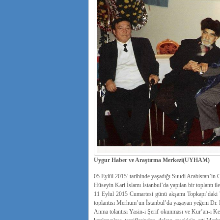
Uygur Haber ve Araştırma Merkezi(UYHAM)
05 Eylül 2015’ tarihinde yaşadığı Suudi Arabistan’in 
Hüseyin Kari İslamı İstanbul’da yapılan bir toplantı ile
11 Eylul 2015 Cumartesi günü akşamı Topkapı’daki 
toplantısı Merhum’un İstanbul’da yaşayan yeğeni Dr.
Anma tolantısı Yasin-i Şerif okunması ve Kur’an-ı 