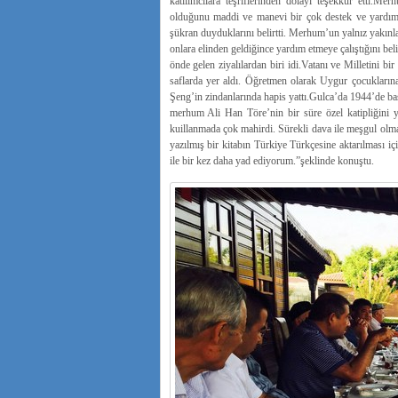
katılımcılara teşriflerinden dolayı teşekkür etti.M
olduğunu maddi ve manevi bir çok destek ve yardıml
şükran duyduklarını belirtti. Merhum’un yalnız yakınl
onlara elinden geldiğince yardım etmeye çalıştığını b
önde gelen ziyalılardan biri idi.Vatanı ve Milletini 
saflarda yer aldı. Öğretmen olarak Uygur çocuklarına
Şeng’in zindanlarında hapis yattı.Gulca’da 1944’de ba
merhum Ali Han Töre’nin bir süre özel katipliğini ya
kuillanmada çok mahirdi. Sürekli dava ile meşgul olm
yazılmış bir kitabın Türkiye Türkçesine aktarılması 
ile bir kez daha yad ediyorum.”şeklinde konuştu.