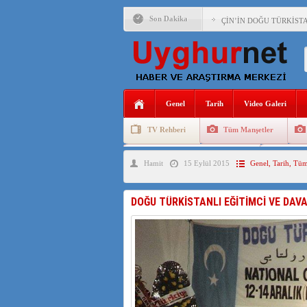
Son Dakika
ÇİN’İN DOĞU TÜRKİST
DİYANET AKADEMİSİ B
150 YILDIR KAYNAYAN
ÇİN’İN UYGUR POLİTİ
Genel
Tarih
Video Galeri
MHP’DEN URUMÇİ KATL
TV Rehberi
Tüm Manşetler
ÇİN’İN ANKARA BÜYÜKE
Uygurlarda Düğün ve Cenaze
Uygur 
Hamit
15 Eylül 2015
Genel
,
Tarih
,
Tüm
İŞGALCİ ÇİN’DEN “FET
SAADET PARTİSİ İLÇE 
DOĞU TÜRKİSTANLI EĞİTİMCİ VE DAVA
İŞGALCİ ÇİN,DOĞU TÜ