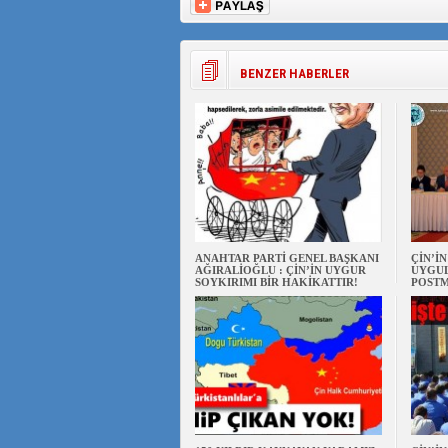
BENZER HABERLER
ANAHTAR PARTİ GENEL BAŞKANI
ÇİN’İ
AĞIRALİOĞLU : ÇİN’İN UYGUR
UYGUL
SOYKIRIMI BİR HAKİKATTIR!
POSTM