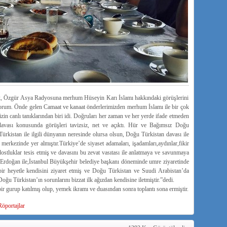
k, Özgür Asya Radyosuna merhum Hüseyin Karı İslamı hakkındaki görüşlerini
yorum. Önde gelen Camaat ve kanaat önderlerimizden merhum İslamı ile bir çok
in canlı tanıklarından biri idi. Doğruları her zaman ve her yerde ifade etmeden
davası konusunda görüşleri tavizsiz, net ve açıktı. Hür ve Bağımsız Doğu
Türkistan ile ilgili dünyanın neresinde olursa olsun, Doğu Türkistan davası ile
 merkezinde yer almıştır.Türkiye’de siyaset adamaları, işadamları,aydınlar,fikir
 dostluklar tesis etmiş ve davasını bu zevat vasıtası ile anlatmaya ve savunmaya
Erdoğan ile,İstanbul Büyükşehir belediye başkanı döneminde umre ziyaretinde
 bir heyetle kendisini ziyaret etmiş ve Doğu Türkistan ve Suudi Arabistan’da
ğu Türkistan’ın sorunlarını bizzat ilk ağızdan kendisine iletmiştir.”dedi.
ir gurup katılmış olup, yemek ikramı ve duasından sonra toplantı sona ermiştir.
Röportajlar