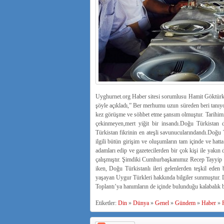
Uyghurnet.org Haber sitesi sorumlusu Hamit Göktür
şöyle açıkladı,” Ber merhumu uzun süreden beri tanı
kez görüşme ve söhbet etme şansım olmuştur. Tarihimiz
çekinmeyen,mert yiğit bir insandı.Doğu Türkistan 
Türkistan fikrinin en ateşli savunucularındandı.Doğu 
ilgili bütün girişim ve oluşumların tam içinde ve hatta
adamları edip ve gazetecilerden bir çok kişi ile yakın
çalışmıştır. Şimdiki Cumhurbaşkanımız Recep Tayyip 
iken, Doğu Türkistanlı ileri gelenlerden teşkil eden
yaşayan Uygur Türkleri hakkında bilgiler sunmuştur. Do
Toplantı’ya hanımların de içinde bulunduğu kalabalık b
Etiketler:
Din
»
Dünya
»
Genel
»
Gündem
»
Haber
»