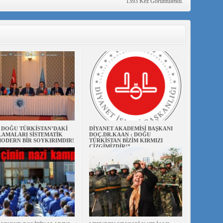
1393 Kez Görüntülendi.
N DOĞU TÜRKİSTAN’DAKİ
DİYANET AKADEMİSİ BAŞKANI
AMALARI SİSTEMATİK
DOÇ.DR.KAAN : DOĞU
ODERN BİR SOYKIRIMDIR!
TÜRKİSTAN BİZİM KIRMIZI
ÇİZGİMİZDİR!”