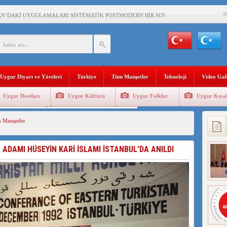
S
AN’DAKİ UYGULAMALARI SİSTEMATİK POSTMODERN BİR SOYKIRIMDIR!
AŞKANI DOÇ.DR.KAAN : DOĞU TÜRKİSTAN BİZİM KIRMIZI ÇİZGİMİZDİR!”
 YARAMIZ : ÇİN İŞGALİNDEKİ DOĞU TÜRKİSTAN
KALARINI ÖVEN DİYANET AKADEMİSİ BAŞKANI’NA TEPKİLER SÜRÜYOR
Uygur Diyarı ve Yöreleri
Türkiye
Tüm Manşetler
Teknoloji
Video Gal
İAMI MESAJİ : 05.07.2009 URUMÇİ ŞEHİTLERİNİ RAHMETLE ANIYORUZ
Uygur Dostları
Uygur Kültürü
Uygur Folklor
Uygur Kıyaf
LÇİSİ JİANG’İN TRABZON ZİYARETİ
Geleneksel Tip
Uygur Geleneksel Sporlar
 Manşetler
İHLER SULTANI MEHMET”DİZİSİNE GARİP SANSÜR VE HADSIZ İHTAR
BAŞKANI : TEMMUZ AYI,DOĞU TÜRKİSTAN İÇİN KATLİAM AYI DEĞİLDİR !
 ADAMI HÜSEYİN KARİ İSLAMI İSTANBUL’DA ANILDI
RKİSTAN’DA EN AZ 143 BİN UYGUR ÇOCUĞU AİLELERİNDEN KOPARDI