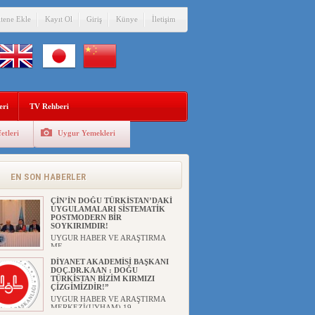
itene Ekle
Kayıt Ol
Giriş
Künye
İletişim
eri
TV Rehberi
etleri
Uygur Yemekleri
ANAHTAR PARTİ GENEL
BAŞKANI AĞIRALİOĞLU : ÇİN’İN
UYGUR SOYKIRIMI BİR
HAKİKATTIR!
EN SON HABERLER
UYGUR HABER VE ARAŞTIRMA
MERKEZİ Anahtar Parti Genel
Başka...
ÇİN’İN DOĞU TÜRKİSTAN’DAKİ
UYGULAMALARI SİSTEMATİK
POSTMODERN BİR
SOYKIRIMDIR!
UYGUR HABER VE ARAŞTIRMA
ME...
DİYANET AKADEMİSİ BAŞKANI
DOÇ.DR.KAAN : DOĞU
TÜRKİSTAN BİZİM KIRMIZI
ÇİZGİMİZDİR!”
UYGUR HABER VE ARAŞTIRMA
MERKEZİ(UYHAM) 19...