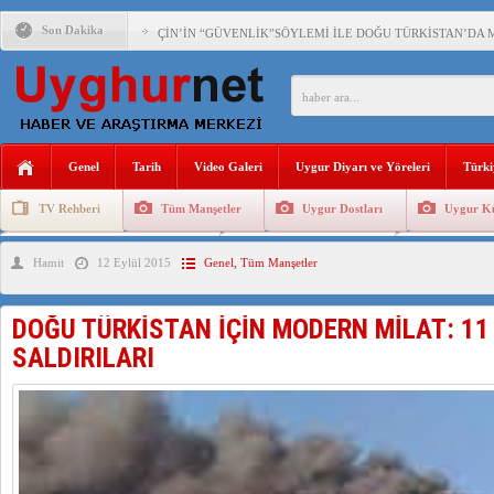
Son Dakika
ÇİN’İN “GÜVENLİK”SÖYLEMİ İLE DOĞU TÜRKİSTAN’DA 
PAKİSTAN,AFGANİSTAN’DA YAŞAYAN UYGURLARA KARŞI Ç
ANAHTAR PARTİ GENEL BAŞKANI AĞIRALİOĞLU : ÇİN’İN
Genel
Tarih
Video Galeri
Uygur Diyarı ve Yöreleri
Türki
ÇİN’İN DOĞU TÜRKİSTAN’DAKİ UYGULAMALARI SİSTEM
TV Rehberi
Tüm Manşetler
Uygur Dostları
Uygur Kü
DİYANET AKADEMİSİ BAŞKANI DOÇ.DR.KAAN : DOĞU TÜR
Uygurlarda Düğün ve Cenaze
Uygur Geleneksel Tip
Uygur Gele
Hamit
12 Eylül 2015
Genel
,
Tüm Manşetler
150 YILDIR KAYNAYAN YARAMIZ : ÇİN İŞGALİNDEKİ DO
ÇİN’İN UYGUR POLİTİKALARINI ÖVEN DİYANET AKADEM
DOĞU TÜRKİSTAN İÇİN MODERN MİLAT: 11
MHP’DEN URUMÇİ KATLİAMI MESAJİ : 05.07.2009 URUM
SALDIRILARI
ÇİN’İN ANKARA BÜYÜKELÇİSİ JİANG’İN TRABZON ZİYAR