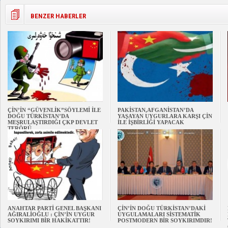
BENZER HABERLER
ÇİN’İN “GÜVENLİK”SÖYLEMİ İLE
PAKİSTAN,AFGANİSTAN’DA
DOĞU TÜRKİSTAN’DA
YAŞAYAN UYGURLARA KARŞI ÇİN
MEŞRULAŞTIRDIĞI ÇKP DEVLET
İLE İŞBİRLİĞİ YAPACAK
TERÖRÜ
ANAHTAR PARTİ GENEL BAŞKANI
ÇİN’İN DOĞU TÜRKİSTAN’DAKİ
AĞIRALİOĞLU : ÇİN’İN UYGUR
UYGULAMALARI SİSTEMATİK
SOYKIRIMI BİR HAKİKATTIR!
POSTMODERN BİR SOYKIRIMDIR!