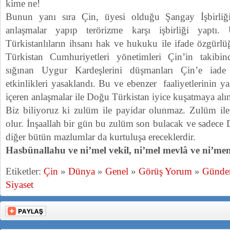
kime ne!
Bunun yanı sıra Çin, üyesi olduğu Şangay İşbirliğ
anlaşmalar yapıp terörizme karşı işbirliği yaptı
Türkistanlıların ihsanı hak ve hukuku ile ifade özgürlüğ
Türkistan Cumhuriyetleri yönetimleri Çin’in takibin
sığınan Uygur Kardeşlerini düşmanları Çin’e iade 
etkinlikleri yasaklandı. Bu ve ebenzer faaliyetlerinin y
içeren anlaşmalar ile Doğu Türkistan iyice kuşatmaya alın
Biz biliyoruz ki zulüm ile payidar olunmaz. Zulüm ile
olur. İnşaallah bir gün bu zulüm son bulacak ve sadece D
diğer bütün mazlumlar da kurtuluşa ereceklerdir.
Hasbünallahu ve ni’mel vekil, ni’mel mevlâ ve ni’men
Etiketler:
Çin
»
Dünya
»
Genel
»
Görüş Yorum
»
Günd
Siyaset