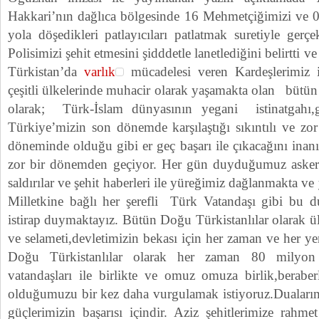
Hakkari’nın dağlıca bölgesinde 16 Mehmetçiğimizi ve 0
yola döşedikleri patlayıcıları patlatmak suretiyle gerçek
Polisimizi şehit etmesini şidddetle lanetlediğini belirtti
Türkistan’da
varlık
mücadelesi veren Kardeşlerimiz 
çeşitli ülkelerinde muhacir olarak yaşamakta olan bütü
olarak; Türk-İslam dünyasının yegani istinatgahı
Türkiye’mizin son dönemde karşılaştığı sıkıntılı ve zo
döneminde olduğu gibi er geç başarı ile çıkacağını ina
zor bir dönemden geçiyor. Her gün duyduğumuz asker v
saldırılar ve şehit haberleri ile yüreğimiz dağlanmakta v
Milletkine bağlı her şerefli Türk Vatandaşı gibi bu
istirap duymaktayız. Bütün Doğu Türkistanlılar olarak ül
ve selameti,devletimizin bekası için her zaman ve her ye
Doğu Türkistanlılar olarak her zaman 80 milyon
vatandaşları ile birlikte ve omuz omuza birlik,berabe
olduğumuzu bir kez daha vurgulamak istiyoruz.Duaları
güçlerimizin başarısı içindir. Aziz şehitlerimize rahm