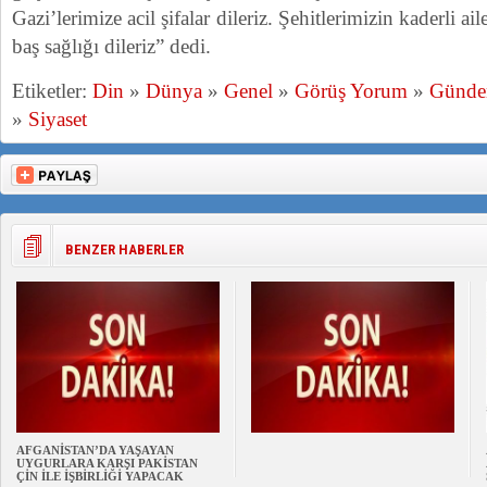
Gazi’lerimize acil şifalar dileriz. Şehitlerimizin kaderli ai
baş sağlığı dileriz” dedi.
Etiketler:
Din
»
Dünya
»
Genel
»
Görüş Yorum
»
Günd
»
Siyaset
BENZER HABERLER
AFGANİSTAN’DA YAŞAYAN
UYGURLARA KARŞI PAKİSTAN
ÇİN İLE İŞBİRLİĞİ YAPACAK