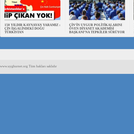
150 YILDIR KAYNAYAN YARAMIZ :
ÇİN’İN UYGUR POLİTİKALARINI
ÇİN İŞGALİNDEKİ DOĞU
ÖVEN DİYANET AKADEMİSİ
TÜRKİSTAN
BAŞKANI’NA TEPKİLER SÜRÜYOR
www.uyghurnet.org Tüm hakları saklıdır