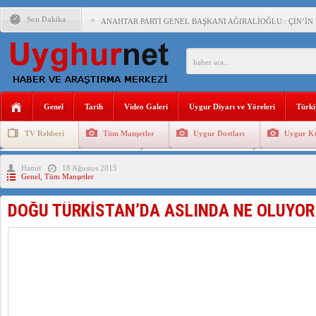
Son Dakika
ANAHTAR PARTİ GENEL BAŞKANI AĞIRALİOĞLU : ÇİN’İN
ÇİN’İN DOĞU TÜRKİSTAN’DAKİ UYGULAMALARI SİSTEM
DİYANET AKADEMİSİ BAŞKANI DOÇ.DR.KAAN : DOĞU TÜR
150 YILDIR KAYNAYAN YARAMIZ : ÇİN İŞGALİNDEKİ DO
Genel
Tarih
Video Galeri
Uygur Diyarı ve Yöreleri
Türki
ÇİN’İN UYGUR POLİTİKALARINI ÖVEN DİYANET AKADEM
TV Rehberi
Tüm Manşetler
Uygur Dostları
Uygur Kü
MHP’DEN URUMÇİ KATLİAMI MESAJİ : 05.07.2009 URUM
Uygurlarda Düğün ve Cenaze
Uygur Geleneksel Tip
Uygur Gele
Hamit
18 Ağustos 2015
ÇİN’İN ANKARA BÜYÜKELÇİSİ JİANG’İN TRABZON ZİYAR
Genel
,
Tüm Manşetler
İŞGALCİ ÇİN’DEN “FETİHLER SULTANI MEHMET”DİZİSİN
DOĞU TÜRKİSTAN’DA ASLINDA NE OLUYOR
SAADET PARTİSİ İLÇE BAŞKANI : TEMMUZ AYI,DOĞU TÜR
İŞGALCİ ÇİN,DOĞU TÜRKİSTAN’DA EN AZ 143 BİN UYGU