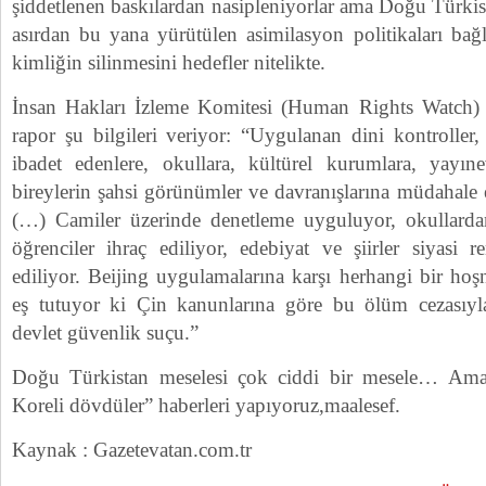
şiddetlenen baskılardan nasipleniyorlar ama Doğu Türki
asırdan bu yana yürütülen asimilasyon politikaları ba
kimliğin silinmesini hedefler nitelikte.
İnsan Hakları İzleme Komitesi (Human Rights Watch) t
rapor şu bilgileri veriyor: “Uygulanan dini kontroller, 
ibadet edenlere, okullara, kültürel kurumlara, yayın
bireylerin şahsi görünümler ve davranışlarına müdahale 
(…) Camiler üzerinde denetleme uyguluyor, okullarda
öğrenciler ihraç ediliyor, edebiyat ve şiirler siyasi r
ediliyor. Beijing uygulamalarına karşı herhangi bir hoşn
eş tutuyor ki Çin kanunlarına göre bu ölüm cezasıyla 
devlet güvenlik suçu.”
Doğu Türkistan meselesi çok ciddi bir mesele… Ama
Koreli dövdüler” haberleri yapıyoruz,maalesef.
Kaynak : Gazetevatan.com.tr