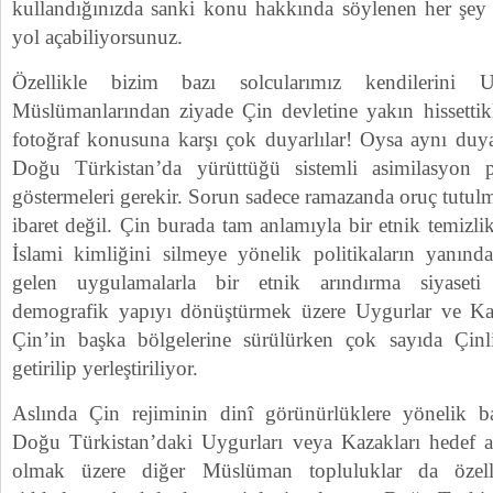
kullandığınızda sanki konu hakkında söylenen her şey a
yol açabiliyorsunuz.
Özellikle bizim bazı solcularımız kendilerini
Müslümanlarından ziyade Çin devletine yakın hissettikl
fotoğraf konusuna karşı çok duyarlılar! Oysa aynı duya
Doğu Türkistan’da yürüttüğü sistemli asimilasyon 
göstermeleri gerekir. Sorun sadece ramazanda oruç tutu
ibaret değil. Çin burada tam anlamıyla bir etnik temizli
İslami kimliğini silmeye yönelik politikaların yanınd
gelen uygulamalarla bir etnik arındırma siyaseti
demografik yapıyı dönüştürmek üzere Uygurlar ve Kaza
Çin’in başka bölgelerine sürülürken çok sayıda Çin
getirilip yerleştiriliyor.
Aslında Çin rejiminin dinî görünürlüklere yönelik bas
Doğu Türkistan’daki Uygurları veya Kazakları hedef al
olmak üzere diğer Müslüman topluluklar da özell