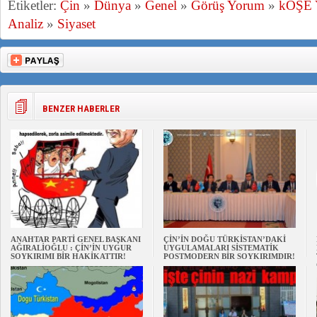
Etiketler:
Çin
»
Dünya
»
Genel
»
Görüş Yorum
»
kÖŞE
Analiz
»
Siyaset
BENZER HABERLER
ANAHTAR PARTİ GENEL BAŞKANI
ÇİN’İN DOĞU TÜRKİSTAN’DAKİ
AĞIRALİOĞLU : ÇİN’İN UYGUR
UYGULAMALARI SİSTEMATİK
SOYKIRIMI BİR HAKİKATTIR!
POSTMODERN BİR SOYKIRIMDIR!