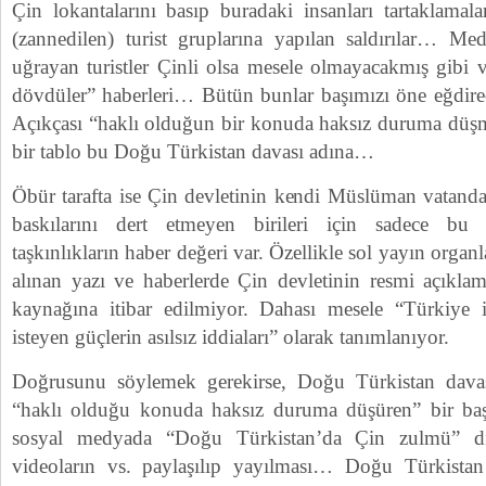
Çin lokantalarını basıp buradaki insanları tartaklamal
(zannedilen) turist gruplarına yapılan saldırılar… Med
uğrayan turistler Çinli olsa mesele olmayacakmış gibi v
dövdüler” haberleri… Bütün bunlar başımızı öne eğdirec
Açıkçası “haklı olduğun bir konuda haksız duruma düşm
bir tablo bu Doğu Türkistan davası adına…
Öbür tarafta ise Çin devletinin kendi Müslüman vatanda
baskılarını dert etmeyen birileri için sadece bu p
taşkınlıkların haber değeri var. Özellikle sol yayın org
alınan yazı ve haberlerde Çin devletinin resmi açıklama
kaynağına itibar edilmiyor. Dahası mesele “Türkiye i
isteyen güçlerin asılsız iddiaları” olarak tanımlanıyor.
Doğrusunu söylemek gerekirse, Doğu Türkistan davas
“haklı olduğu konuda haksız duruma düşüren” bir baş
sosyal medyada “Doğu Türkistan’da Çin zulmü” diye
videoların vs. paylaşılıp yayılması… Doğu Türkistan 